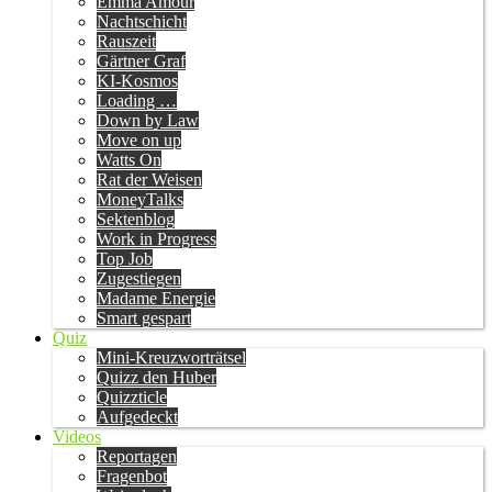
Emma Amour
Nachtschicht
Rauszeit
Gärtner Graf
KI-Kosmos
Loading …
Down by Law
Move on up
Watts On
Rat der Weisen
MoneyTalks
Sektenblog
Work in Progress
Top Job
Zugestiegen
Madame Energie
Smart gespart
Quiz
Mini-Kreuzworträtsel
Quizz den Huber
Quizzticle
Aufgedeckt
Videos
Reportagen
Fragenbot