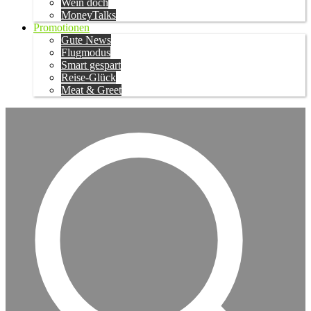
Wein doch
MoneyTalks
Promotionen
Gute News
Flugmodus
Smart gespart
Reise-Glück
Meat & Greet