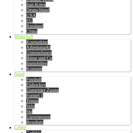
Iran-Krieg
Deutschland
USA
EU
Russland
China
Wirtschaft
Konjunktur
Arbeitsmarkt
Unternehmen
Börse und Co
Immobilien
Konsum
Sport
Fussball
Eishockey
Eismeister Zaugg
Formel 1
Tennis
Velo
Ski
Unvergessen
Resultate
Leben
Gefühle