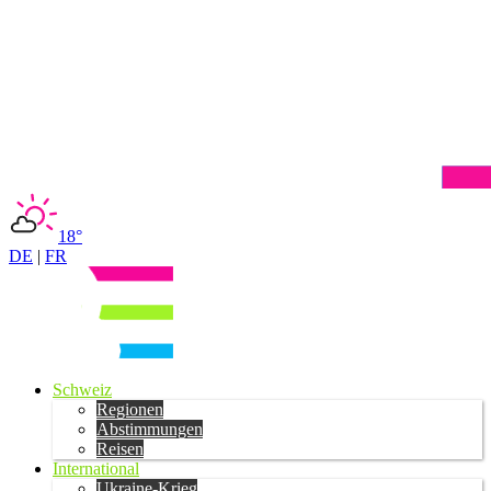
18°
DE
|
FR
Schweiz
Regionen
Abstimmungen
Reisen
International
Ukraine-Krieg