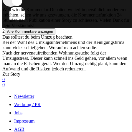
Weil wir die Kommentar-Debatten weiterhin persönlich moderieren
möchten, sehen wir uns gezwungen, die Kommentarfunktion 24
Stunden nach Publikation einer Story zu schliessen. Vielen Dank für
dein Verständnis!
2
Alle Kommentare anzeigen
Das solltest du beim Umzug beachten
Bei der Wahl des Umzugsunternehmens und der Reinigungsfirma
kann vieles schiefgehen. Worauf man achten sollte.
Nach der nervenaufreibenden Wohnungssuche folgt der
Umzugsstress. Dieser kann schnell ins Geld gehen, vor allem wenn
man an die Falschen gerät. Wer den Umzug richtig plant, kann den
Aufwand und die Risiken jedoch reduzieren.
Zur Story
0
0
Newsletter
Werbung / PR
Jobs
Impressum
AGB