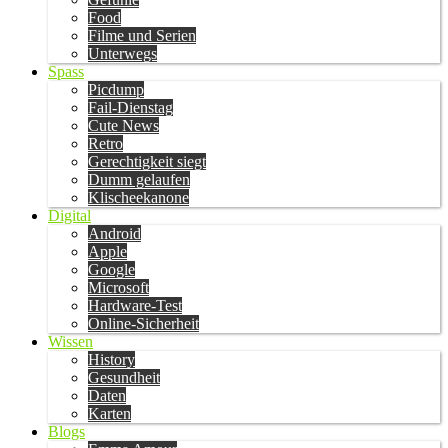
Food
Filme und Serien
Unterwegs
Spass
Picdump
Fail-Dienstag
Cute News
Retro
Gerechtigkeit siegt
Dumm gelaufen
Klischeekanone
Digital
Android
Apple
Google
Microsoft
Hardware-Test
Online-Sicherheit
Wissen
History
Gesundheit
Daten
Karten
Blogs