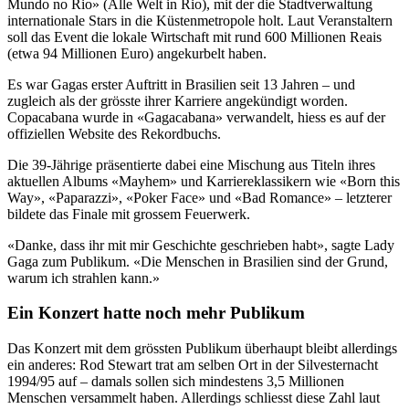
Mundo no Rio» (Alle Welt in Rio), mit der die Stadtverwaltung
internationale Stars in die Küstenmetropole holt. Laut Veranstaltern
soll das Event die lokale Wirtschaft mit rund 600 Millionen Reais
(etwa 94 Millionen Euro) angekurbelt haben.
Es war Gagas erster Auftritt in Brasilien seit 13 Jahren – und
zugleich als der grösste ihrer Karriere angekündigt worden.
Copacabana wurde in «Gagacabana» verwandelt, hiess es auf der
offiziellen Website des Rekordbuchs.
Die 39-Jährige präsentierte dabei eine Mischung aus Titeln ihres
aktuellen Albums «Mayhem» und Karriereklassikern wie «Born this
Way», «Paparazzi», «Poker Face» und «Bad Romance» – letzterer
bildete das Finale mit grossem Feuerwerk.
«Danke, dass ihr mit mir Geschichte geschrieben habt», sagte Lady
Gaga zum Publikum. «Die Menschen in Brasilien sind der Grund,
warum ich strahlen kann.»
Ein Konzert hatte noch mehr Publikum
Das Konzert mit dem grössten Publikum überhaupt bleibt allerdings
ein anderes: Rod Stewart trat am selben Ort in der Silvesternacht
1994/95 auf – damals sollen sich mindestens 3,5 Millionen
Menschen versammelt haben. Allerdings schliesst diese Zahl laut