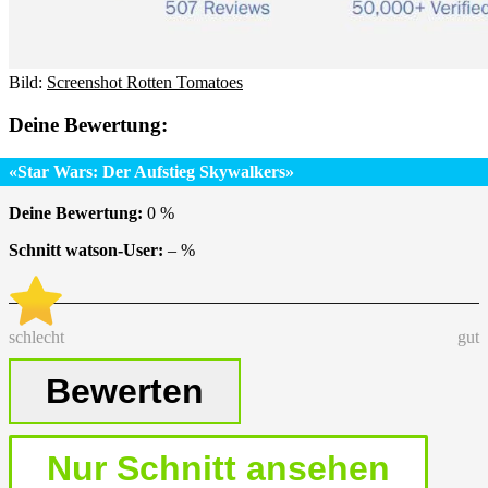
Bild:
Screenshot Rotten Tomatoes
Deine Bewertung:
«Star Wars: Der Aufstieg Skywalkers»
Deine Bewertung:
0
%
Schnitt watson-User:
–
%
schlecht
gut