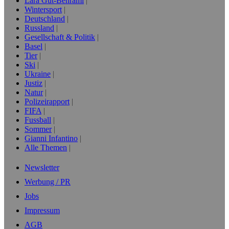
Lara Gut-Behrami
Wintersport
Deutschland
Russland
Gesellschaft & Politik
Basel
Tier
Ski
Ukraine
Justiz
Natur
Polizeirapport
FIFA
Fussball
Sommer
Gianni Infantino
Alle Themen
Newsletter
Werbung / PR
Jobs
Impressum
AGB