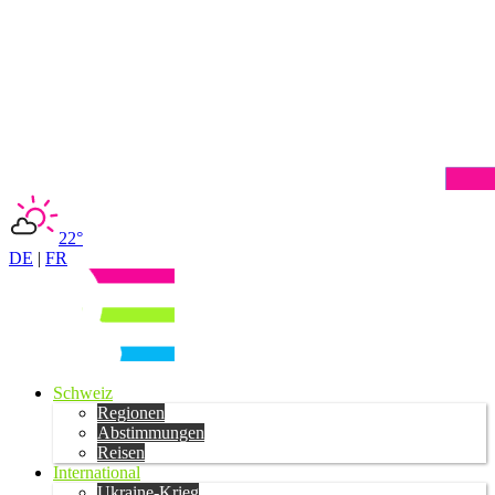
22°
DE
|
FR
Schweiz
Regionen
Abstimmungen
Reisen
International
Ukraine-Krieg