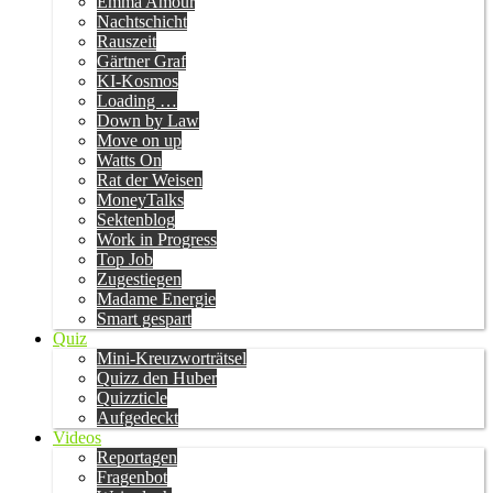
Emma Amour
Nachtschicht
Rauszeit
Gärtner Graf
KI-Kosmos
Loading …
Down by Law
Move on up
Watts On
Rat der Weisen
MoneyTalks
Sektenblog
Work in Progress
Top Job
Zugestiegen
Madame Energie
Smart gespart
Quiz
Mini-Kreuzworträtsel
Quizz den Huber
Quizzticle
Aufgedeckt
Videos
Reportagen
Fragenbot