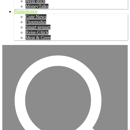
Wein doch
MoneyTalks
Promotionen
Gute News
Flugmodus
Smart gespart
Reise-Glück
Meat & Greet