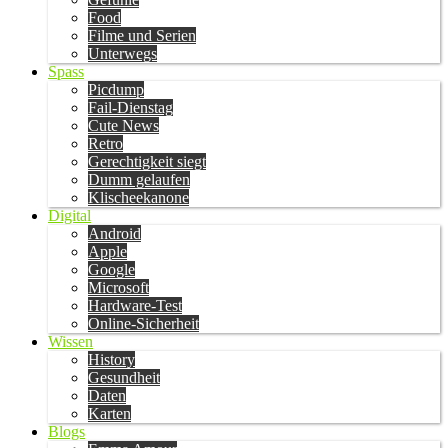
Food
Filme und Serien
Unterwegs
Spass
Picdump
Fail-Dienstag
Cute News
Retro
Gerechtigkeit siegt
Dumm gelaufen
Klischeekanone
Digital
Android
Apple
Google
Microsoft
Hardware-Test
Online-Sicherheit
Wissen
History
Gesundheit
Daten
Karten
Blogs