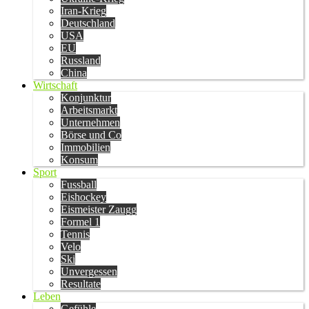
Iran-Krieg
Deutschland
USA
EU
Russland
China
Wirtschaft
Konjunktur
Arbeitsmarkt
Unternehmen
Börse und Co
Immobilien
Konsum
Sport
Fussball
Eishockey
Eismeister Zaugg
Formel 1
Tennis
Velo
Ski
Unvergessen
Resultate
Leben
Gefühle