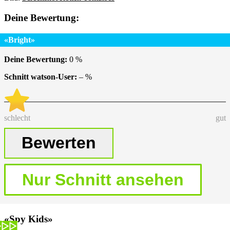
Deine Bewertung:
«Bright»
Deine Bewertung:
0
%
Schnitt watson-User:
–
%
schlecht
gut
«Spy Kids»