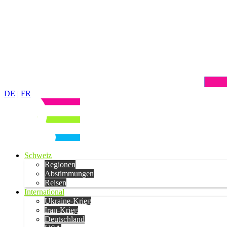
DE
|
FR
Schweiz
Regionen
Abstimmungen
Reisen
International
Ukraine-Krieg
Iran-Krieg
Deutschland