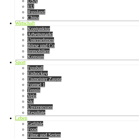
USA
EU
Russland
China
Wirtschaft
Konjunktur
Arbeitsmarkt
Unternehmen
Börse und Co
Immobilien
Konsum
Sport
Fussball
Eishockey
Eismeister Zaugg
Formel 1
Tennis
Velo
Ski
Unvergessen
Resultate
Leben
Gefühle
Food
Filme und Serien