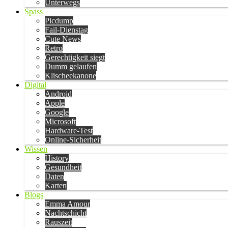
Unterwegs
Spass
Picdump
Fail-Dienstag
Cute News
Retro
Gerechtigkeit siegt
Dumm gelaufen
Klischeekanone
Digital
Android
Apple
Google
Microsoft
Hardware-Test
Online-Sicherheit
Wissen
History
Gesundheit
Daten
Karten
Blogs
Emma Amour
Nachtschicht
Rauszeit