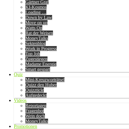
Gärtner Graf
KI-Kosmos
Loading …
Down by Law
Move on up
Watts On
Rat der Weisen
MoneyTalks
Sektenblog
Work in Progress
Top Job
Zugestiegen
Madame Energie
Smart gespart
Quiz
Mini-Kreuzworträtsel
Quizz den Huber
Quizzticle
Aufgedeckt
Videos
Reportagen
Fragenbot
Wein doch
MoneyTalks
Promotionen