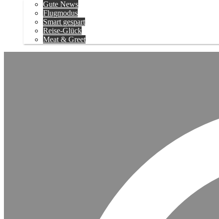
Gute News
Flugmodus
Smart gespart
Reise-Glück
Meat & Greet