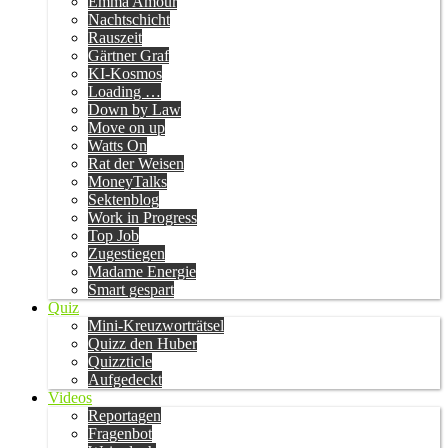
Emma Amour
Nachtschicht
Rauszeit
Gärtner Graf
KI-Kosmos
Loading …
Down by Law
Move on up
Watts On
Rat der Weisen
MoneyTalks
Sektenblog
Work in Progress
Top Job
Zugestiegen
Madame Energie
Smart gespart
Quiz
Mini-Kreuzworträtsel
Quizz den Huber
Quizzticle
Aufgedeckt
Videos
Reportagen
Fragenbot