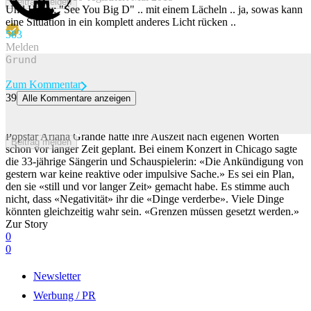
Beitrag melden
Und Harry: "See You Big D" .. mit einem Lächeln .. ja, sowas kann
eine Situation in ein komplett anderes Licht rücken ..
58
3
Melden
Zum Kommentar
39
Alle Kommentare anzeigen
Ariana Grande erklärt bei Konzert ihre Auszeit: «Grenzen müssen
gesetzt werden»
Popstar Ariana Grande hatte ihre Auszeit nach eigenen Worten
Beitrag melden
schon vor langer Zeit geplant. Bei einem Konzert in Chicago sagte
die 33-jährige Sängerin und Schauspielerin: «Die Ankündigung von
gestern war keine reaktive oder impulsive Sache.» Es sei ein Plan,
den sie «still und vor langer Zeit» gemacht habe. Es stimme auch
nicht, dass «Negativität» ihr die «Dinge verderbe». Viele Dinge
könnten gleichzeitig wahr sein. «Grenzen müssen gesetzt werden.»
Zur Story
0
0
Newsletter
Werbung / PR