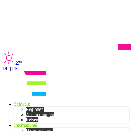
27°
DE
|
FR
Schweiz
Regionen
Abstimmungen
Reisen
International
Ukraine-Krieg