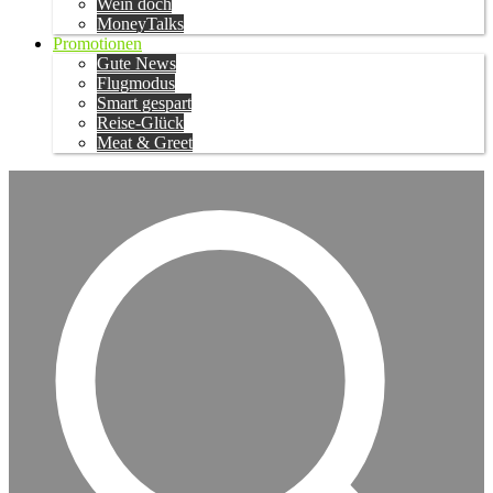
Wein doch
MoneyTalks
Promotionen
Gute News
Flugmodus
Smart gespart
Reise-Glück
Meat & Greet