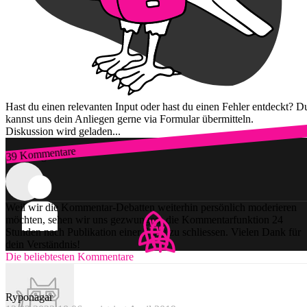
Hast du einen relevanten Input oder hast du einen Fehler entdeckt? D
kannst uns dein Anliegen gerne via Formular übermitteln.
Diskussion wird geladen...
39 Kommentare
Zum Login
Weil wir die Kommentar-Debatten weiterhin persönlich moderieren
möchten, sehen wir uns gezwungen, die Kommentarfunktion 24
Stunden nach Publikation einer Story zu schliessen. Vielen Dank für
dein Verständnis!
Die beliebtesten Kommentare
Ryponagar