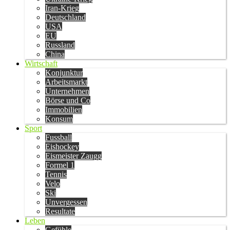
Iran-Krieg
Deutschland
USA
EU
Russland
China
Wirtschaft
Konjunktur
Arbeitsmarkt
Unternehmen
Börse und Co
Immobilien
Konsum
Sport
Fussball
Eishockey
Eismeister Zaugg
Formel 1
Tennis
Velo
Ski
Unvergessen
Resultate
Leben
Gefühle