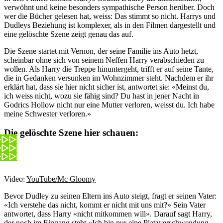
verwöhnt und keine besonders sympathische Person herüber. Doch
wer die Bücher gelesen hat, weiss: Das stimmt so nicht. Harrys und
Dudleys Beziehung ist komplexer, als in den Filmen dargestellt und
eine gelöschte Szene zeigt genau das auf.
Die Szene startet mit Vernon, der seine Familie ins Auto hetzt,
scheinbar ohne sich von seinem Neffen Harry verabschieden zu
wollen. Als Harry die Treppe hinuntergeht, trifft er auf seine Tante,
die in Gedanken versunken im Wohnzimmer steht. Nachdem er ihr
erklärt hat, dass sie hier nicht sicher ist, antwortet sie: «Meinst du,
ich weiss nicht, wozu sie fähig sind? Du hast in jener Nacht in
Godrics Hollow nicht nur eine Mutter verloren, weisst du. Ich habe
meine Schwester verloren.»
Die gelöschte Szene hier schauen:
Video:
YouTube/Mc Gloomy
Bevor Dudley zu seinen Eltern ins Auto steigt, fragt er seinen Vater:
«Ich verstehe das nicht, kommt er nicht mit uns mit?» Sein Vater
antwortet, dass Harry «nicht mitkommen will». Darauf sagt Harry,
der noch im Eingang steht «Ich bin nur eine Platzverschwendung,