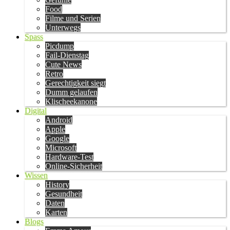
Food
Filme und Serien
Unterwegs
Spass
Picdump
Fail-Dienstag
Cute News
Retro
Gerechtigkeit siegt
Dumm gelaufen
Klischeekanone
Digital
Android
Apple
Google
Microsoft
Hardware-Test
Online-Sicherheit
Wissen
History
Gesundheit
Daten
Karten
Blogs