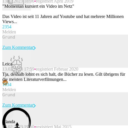
13.02.2023 18:06
registriert April 2019
"Momentan kursiert ein Video im Netz"
Das Video ist seit 11 Jahren auf Youtube und hat mehrere Millionen
Views...
235
4
Melden
Zum Kommentar
Leica
13.02.2023 17:59
registriert Februar 2020
Beitrag melden
Tja, deshalb lohnt es sich halt, die Bücher zu lesen. Gilt übrigens für
die meisten Literaturverfilmungen...
103
4
Melden
Zum Kommentar
Blanda
13.02.2023 19:10
registriert Mai 2015