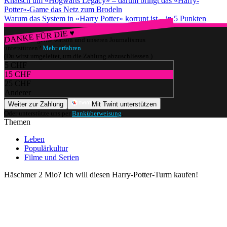
Knatsch um «Hogwarts Legacy» – darum bringt das «Harry-
Potter»-Game das Netz zum Brodeln
Warum das System in «Harry Potter» korrupt ist – in 5 Punkten
DANKE FÜR DIE ♥
Würdest du gerne watson und unseren Journalismus
unterstützen?
Mehr erfahren
(Du wirst umgeleitet, um die Zahlung abzuschliessen.)
5 CHF
15 CHF
25 CHF
Anderer
Weiter zur Zahlung
Mit Twint unterstützen
Oder unterstütze uns per
Banküberweisung
.
Themen
Leben
Populärkultur
Filme und Serien
Häschmer 2 Mio? Ich will diesen Harry-Potter-Turm kaufen!