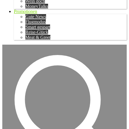
Wein doch
MoneyTalks
Promotionen
Gute News
Flugmodus
Smart gespart
Reise-Glück
Meat & Greet