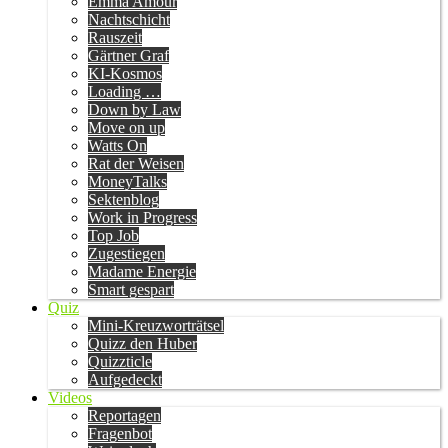
Emma Amour
Nachtschicht
Rauszeit
Gärtner Graf
KI-Kosmos
Loading …
Down by Law
Move on up
Watts On
Rat der Weisen
MoneyTalks
Sektenblog
Work in Progress
Top Job
Zugestiegen
Madame Energie
Smart gespart
Quiz
Mini-Kreuzworträtsel
Quizz den Huber
Quizzticle
Aufgedeckt
Videos
Reportagen
Fragenbot