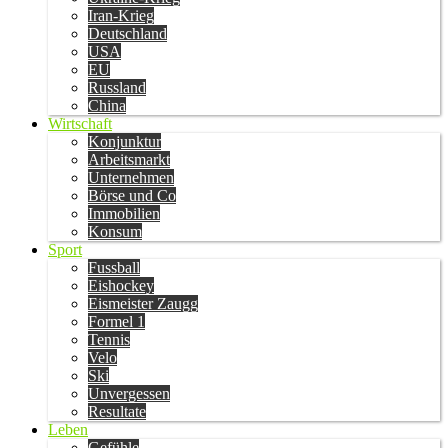
Iran-Krieg
Deutschland
USA
EU
Russland
China
Wirtschaft
Konjunktur
Arbeitsmarkt
Unternehmen
Börse und Co
Immobilien
Konsum
Sport
Fussball
Eishockey
Eismeister Zaugg
Formel 1
Tennis
Velo
Ski
Unvergessen
Resultate
Leben
Gefühle