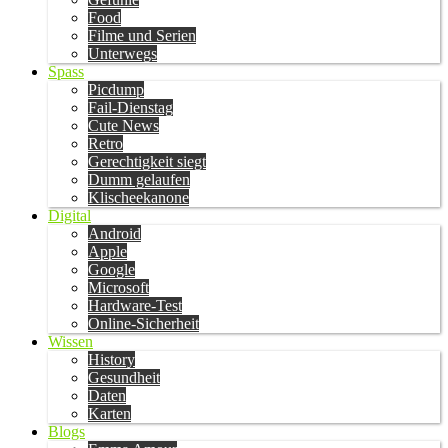
Food
Filme und Serien
Unterwegs
Spass
Picdump
Fail-Dienstag
Cute News
Retro
Gerechtigkeit siegt
Dumm gelaufen
Klischeekanone
Digital
Android
Apple
Google
Microsoft
Hardware-Test
Online-Sicherheit
Wissen
History
Gesundheit
Daten
Karten
Blogs