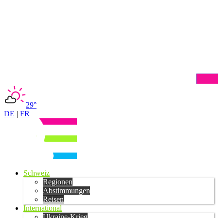
29°
DE
|
FR
Schweiz
Regionen
Abstimmungen
Reisen
International
Ukraine-Krieg