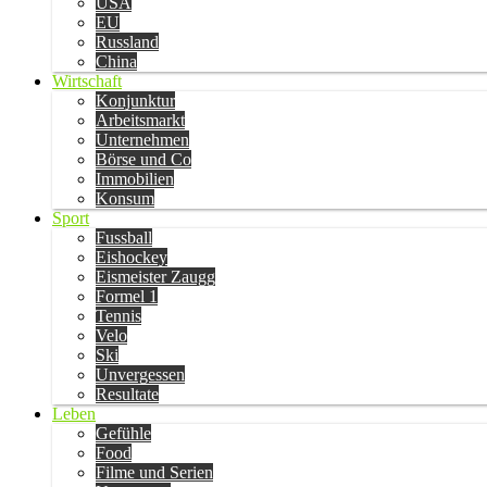
USA
EU
Russland
China
Wirtschaft
Konjunktur
Arbeitsmarkt
Unternehmen
Börse und Co
Immobilien
Konsum
Sport
Fussball
Eishockey
Eismeister Zaugg
Formel 1
Tennis
Velo
Ski
Unvergessen
Resultate
Leben
Gefühle
Food
Filme und Serien