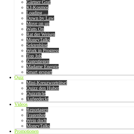
Gärtner Graf
KI-Kosmos
Loading …
Down by Law
Move on up
Watts On
Rat der Weisen
MoneyTalks
Sektenblog
Work in Progress
Top Job
Zugestiegen
Madame Energie
Smart gespart
Quiz
Mini-Kreuzworträtsel
Quizz den Huber
Quizzticle
Aufgedeckt
Videos
Reportagen
Fragenbot
Wein doch
MoneyTalks
Promotionen