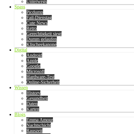
Unterwegs
Spass
Picdump
Fail-Dienstag
Cute News
Retro
Gerechtigkeit siegt
Dumm gelaufen
Klischeekanone
Digital
Android
Apple
Google
Microsoft
Hardware-Test
Online-Sicherheit
Wissen
History
Gesundheit
Daten
Karten
Blogs
Emma Amour
Nachtschicht
Rauszeit