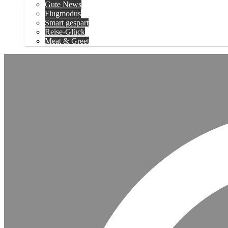
Gute News
Flugmodus
Smart gespart
Reise-Glück
Meat & Greet