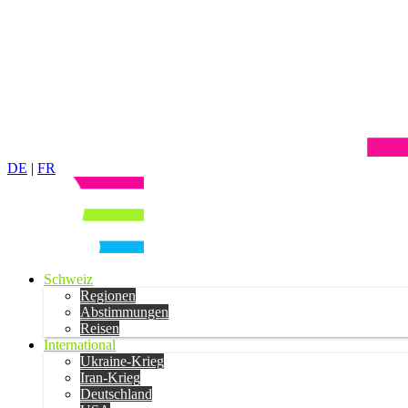
DE
|
FR
Schweiz
Regionen
Abstimmungen
Reisen
International
Ukraine-Krieg
Iran-Krieg
Deutschland