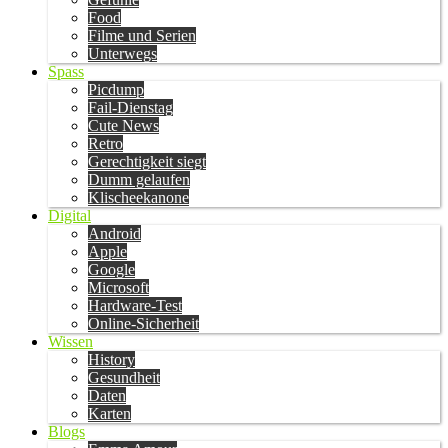
Food
Filme und Serien
Unterwegs
Spass
Picdump
Fail-Dienstag
Cute News
Retro
Gerechtigkeit siegt
Dumm gelaufen
Klischeekanone
Digital
Android
Apple
Google
Microsoft
Hardware-Test
Online-Sicherheit
Wissen
History
Gesundheit
Daten
Karten
Blogs