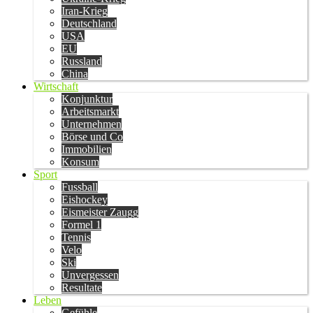
Iran-Krieg
Deutschland
USA
EU
Russland
China
Wirtschaft
Konjunktur
Arbeitsmarkt
Unternehmen
Börse und Co
Immobilien
Konsum
Sport
Fussball
Eishockey
Eismeister Zaugg
Formel 1
Tennis
Velo
Ski
Unvergessen
Resultate
Leben
Gefühle