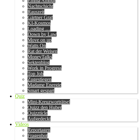
Emma Amour
Nachtschicht
Rauszeit
Gärtner Graf
KI-Kosmos
Loading …
Down by Law
Move on up
Watts On
Rat der Weisen
MoneyTalks
Sektenblog
Work in Progress
Top Job
Zugestiegen
Madame Energie
Smart gespart
Quiz
Mini-Kreuzworträtsel
Quizz den Huber
Quizzticle
Aufgedeckt
Videos
Reportagen
Fragenbot