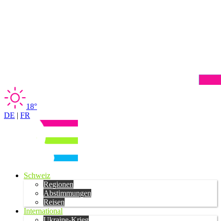
18°
DE
|
FR
Schweiz
Regionen
Abstimmungen
Reisen
International
Ukraine-Krieg