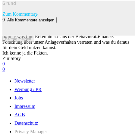
Zum Kommentar
9
Alle Kommentare anzeigen
Warum wir beim Anlegen immer wieder die gleichen Fehler machen
Schon zehn Tage investiert oder nicht können zu einer Renditelücke
führen: was fünf Erkenntnisse aus der Behavioral-Finance-
Beitrag melden
Forschung über unser Anlageverhalten verraten und was du daraus
für dein Geld nutzen kannst.
Ich kenne ja die Fakten.
Zur Story
0
0
Newsletter
Werbung / PR
Jobs
Impressum
AGB
Datenschutz
Privacy Manager