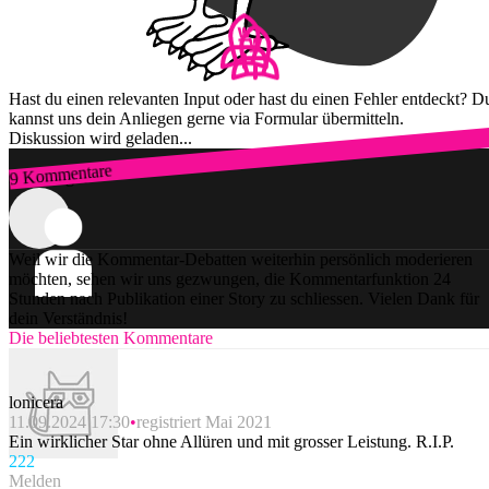
Hast du einen relevanten Input oder hast du einen Fehler entdeckt? D
kannst uns dein Anliegen gerne via Formular übermitteln.
Diskussion wird geladen...
9 Kommentare
Zum Login
Weil wir die Kommentar-Debatten weiterhin persönlich moderieren
möchten, sehen wir uns gezwungen, die Kommentarfunktion 24
Stunden nach Publikation einer Story zu schliessen. Vielen Dank für
dein Verständnis!
Die beliebtesten Kommentare
lonicera
11.09.2024 17:30
registriert Mai 2021
Ein wirklicher Star ohne Allüren und mit grosser Leistung. R.I.P.
22
2
Melden