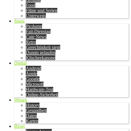
Food
Filme und Serien
Unterwegs
Spass
Picdump
Fail-Dienstag
Cute News
Retro
Gerechtigkeit siegt
Dumm gelaufen
Klischeekanone
Digital
Android
Apple
Google
Microsoft
Hardware-Test
Online-Sicherheit
Wissen
History
Gesundheit
Daten
Karten
Blogs