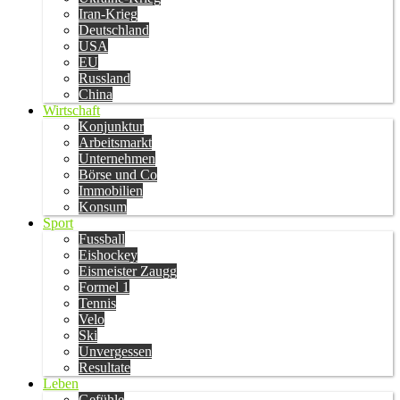
Iran-Krieg
Deutschland
USA
EU
Russland
China
Wirtschaft
Konjunktur
Arbeitsmarkt
Unternehmen
Börse und Co
Immobilien
Konsum
Sport
Fussball
Eishockey
Eismeister Zaugg
Formel 1
Tennis
Velo
Ski
Unvergessen
Resultate
Leben
Gefühle