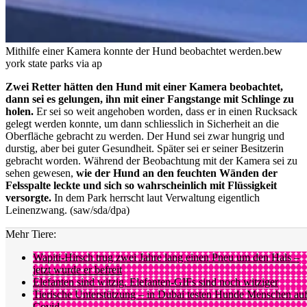
Mithilfe einer Kamera konnte der Hund beobachtet werden.
bew
york state parks via ap
Zwei Retter hätten den Hund mit einer Kamera beobachtet,
dann sei es gelungen, ihn mit einer Fangstange mit Schlinge zu
holen.
Er sei so weit angehoben worden, dass er in einen Rucksack
gelegt werden konnte, um dann schliesslich in Sicherheit an die
Oberfläche gebracht zu werden. Der Hund sei zwar hungrig und
durstig, aber bei guter Gesundheit. Später sei er seiner Besitzerin
gebracht worden. Während der Beobachtung mit der Kamera sei zu
sehen gewesen,
wie der Hund an den feuchten Wänden der
Felsspalte leckte und sich so wahrscheinlich mit Flüssigkeit
versorgte.
In dem Park herrscht laut Verwaltung eigentlich
Leinenzwang. (saw/sda/dpa)
Mehr Tiere:
Wapiti-Hirsch trug zwei Jahre lang einen Pneu um den Hals –
jetzt wurde er befreit
Elefanten sind witzig. Elefanten-GIFs sind noch witziger
Tierische Unterstützung – in Dubai testen Hunde Menschen au
Covid