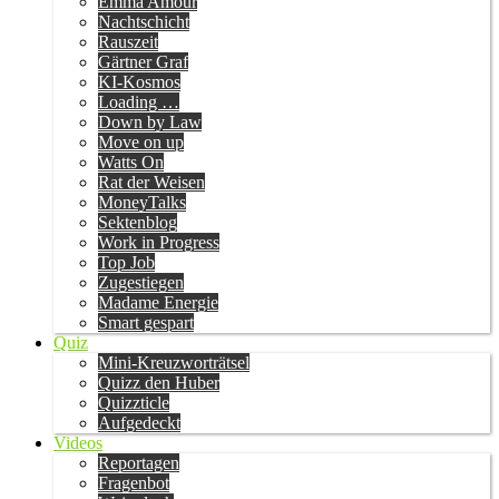
Emma Amour
Nachtschicht
Rauszeit
Gärtner Graf
KI-Kosmos
Loading …
Down by Law
Move on up
Watts On
Rat der Weisen
MoneyTalks
Sektenblog
Work in Progress
Top Job
Zugestiegen
Madame Energie
Smart gespart
Quiz
Mini-Kreuzworträtsel
Quizz den Huber
Quizzticle
Aufgedeckt
Videos
Reportagen
Fragenbot