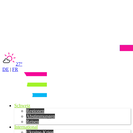
27°
DE
|
FR
Schweiz
Regionen
Abstimmungen
Reisen
International
Ukraine-Krieg