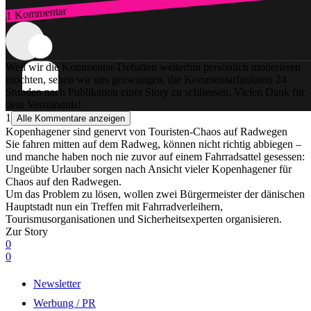
1 Kommentar
Zum Login
Weil wir die Kommentar-Debatten weiterhin persönlich moderieren
möchten, sehen wir uns gezwungen, die Kommentarfunktion 24
Stunden nach Publikation einer Story zu schliessen. Vielen Dank für
dein Verständnis!
1
Alle Kommentare anzeigen
Kopenhagener sind genervt von Touristen-Chaos auf Radwegen
Sie fahren mitten auf dem Radweg, können nicht richtig abbiegen –
und manche haben noch nie zuvor auf einem Fahrradsattel gesessen:
Ungeübte Urlauber sorgen nach Ansicht vieler Kopenhagener für
Chaos auf den Radwegen.
Um das Problem zu lösen, wollen zwei Bürgermeister der dänischen
Hauptstadt nun ein Treffen mit Fahrradverleihern,
Tourismusorganisationen und Sicherheitsexperten organisieren.
Zur Story
0
0
Newsletter
Werbung / PR