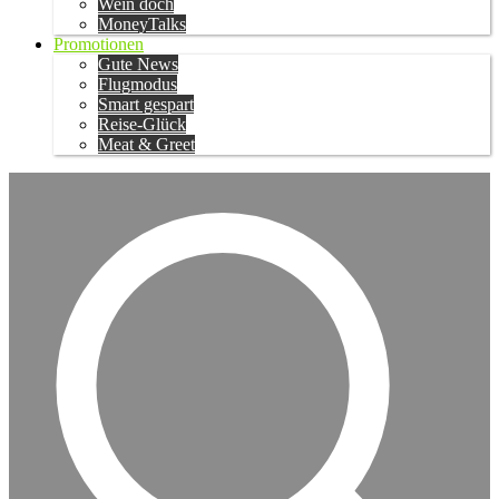
Wein doch
MoneyTalks
Promotionen
Gute News
Flugmodus
Smart gespart
Reise-Glück
Meat & Greet