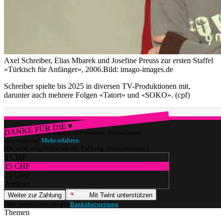
Axel Schreiber, Elias Mbarek und Josefine Preuss zur ersten Staffel
«Türkisch für Anfänger», 2006.
Bild: imago-images.de
Schreiber spielte bis 2025 in diversen TV-Produktionen mit,
darunter auch mehrere Folgen «Tatort» und «SOKO». (cpf)
DANKE FÜR DIE ♥
Würdest du gerne watson und unseren Journalismus
unterstützen?
Mehr erfahren
(Du wirst umgeleitet, um die Zahlung abzuschliessen.)
5 CHF
15 CHF
25 CHF
Anderer
Weiter zur Zahlung
Mit Twint unterstützen
Oder unterstütze uns per
Banküberweisung
.
Themen