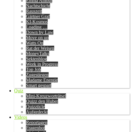
Emma Amour
Nachtschicht
Rauszeit
Gärtner Graf
KI-Kosmos
Loading …
Down by Law
Move on up
Watts On
Rat der Weisen
MoneyTalks
Sektenblog
Work in Progress
Top Job
Zugestiegen
Madame Energie
Smart gespart
Quiz
Mini-Kreuzworträtsel
Quizz den Huber
Quizzticle
Aufgedeckt
Videos
Reportagen
Fragenbot