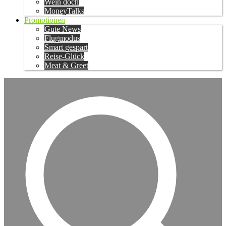
Wein doch
MoneyTalks
Promotionen
Gute News
Flugmodus
Smart gespart
Reise-Glück
Meat & Greet