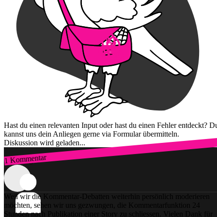
Hast du einen relevanten Input oder hast du einen Fehler entdeckt? D
kannst uns dein Anliegen gerne via Formular übermitteln.
Diskussion wird geladen...
1 Kommentar
Zum Login
Weil wir die Kommentar-Debatten weiterhin persönlich moderieren
möchten, sehen wir uns gezwungen, die Kommentarfunktion 24
Stunden nach Publikation einer Story zu schliessen. Vielen Dank für