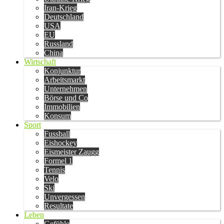
Iran-Krieg
Deutschland
USA
EU
Russland
China
Wirtschaft
Konjunktur
Arbeitsmarkt
Unternehmen
Börse und Co
Immobilien
Konsum
Sport
Fussball
Eishockey
Eismeister Zaugg
Formel 1
Tennis
Velo
Ski
Unvergessen
Resultate
Leben
Gefühle