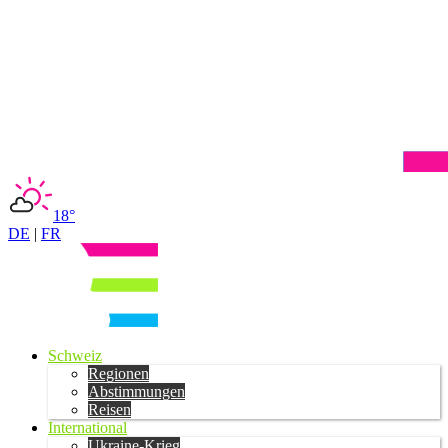
18°
DE
|
FR
Schweiz
Regionen
Abstimmungen
Reisen
International
Ukraine-Krieg