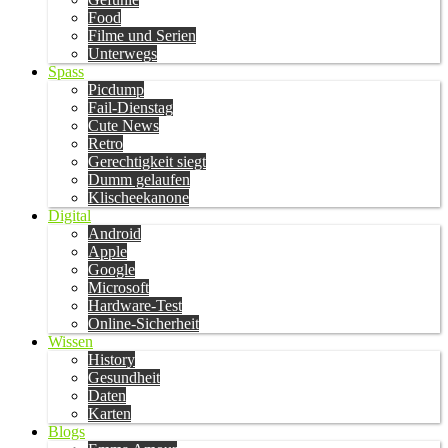
Food
Filme und Serien
Unterwegs
Spass
Picdump
Fail-Dienstag
Cute News
Retro
Gerechtigkeit siegt
Dumm gelaufen
Klischeekanone
Digital
Android
Apple
Google
Microsoft
Hardware-Test
Online-Sicherheit
Wissen
History
Gesundheit
Daten
Karten
Blogs