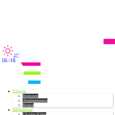
27°
DE
|
FR
Schweiz
Regionen
Abstimmungen
Reisen
International
Ukraine-Krieg