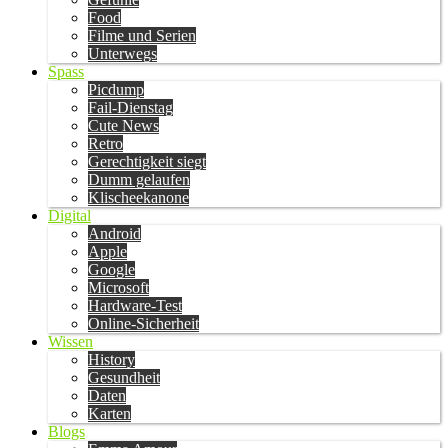
Food
Filme und Serien
Unterwegs
Spass
Picdump
Fail-Dienstag
Cute News
Retro
Gerechtigkeit siegt
Dumm gelaufen
Klischeekanone
Digital
Android
Apple
Google
Microsoft
Hardware-Test
Online-Sicherheit
Wissen
History
Gesundheit
Daten
Karten
Blogs