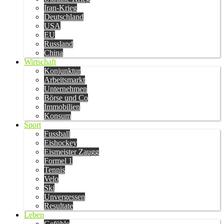
Iran-Krieg
Deutschland
USA
EU
Russland
China
Wirtschaft
Konjunktur
Arbeitsmarkt
Unternehmen
Börse und Co
Immobilien
Konsum
Sport
Fussball
Eishockey
Eismeister Zaugg
Formel 1
Tennis
Velo
Ski
Unvergessen
Resultate
Leben
Gefühle