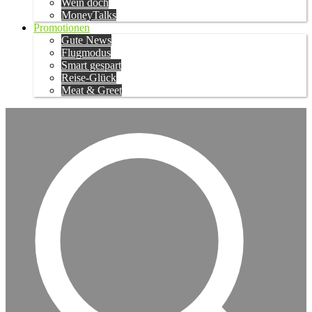
Wein doch
MoneyTalks
Promotionen
Gute News
Flugmodus
Smart gespart
Reise-Glück
Meat & Greet