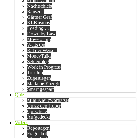
Emma Amour
Nachtschicht
Rauszeit
Gärtner Graf
KI-Kosmos
Loading …
Down by Law
Move on up
Watts On
Rat der Weisen
MoneyTalks
Sektenblog
Work in Progress
Top Job
Zugestiegen
Madame Energie
Smart gespart
Quiz
Mini-Kreuzworträtsel
Quizz den Huber
Quizzticle
Aufgedeckt
Videos
Reportagen
Fragenbot