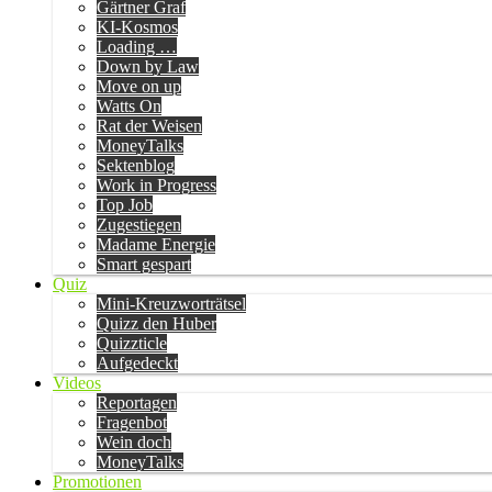
Gärtner Graf
KI-Kosmos
Loading …
Down by Law
Move on up
Watts On
Rat der Weisen
MoneyTalks
Sektenblog
Work in Progress
Top Job
Zugestiegen
Madame Energie
Smart gespart
Quiz
Mini-Kreuzworträtsel
Quizz den Huber
Quizzticle
Aufgedeckt
Videos
Reportagen
Fragenbot
Wein doch
MoneyTalks
Promotionen