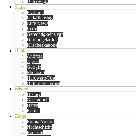
Unterwegs
Spass
Picdump
Fail-Dienstag
Cute News
Retro
Gerechtigkeit siegt
Dumm gelaufen
Klischeekanone
Digital
Android
Apple
Google
Microsoft
Hardware-Test
Online-Sicherheit
Wissen
History
Gesundheit
Daten
Karten
Blogs
Emma Amour
Nachtschicht
Rauszeit