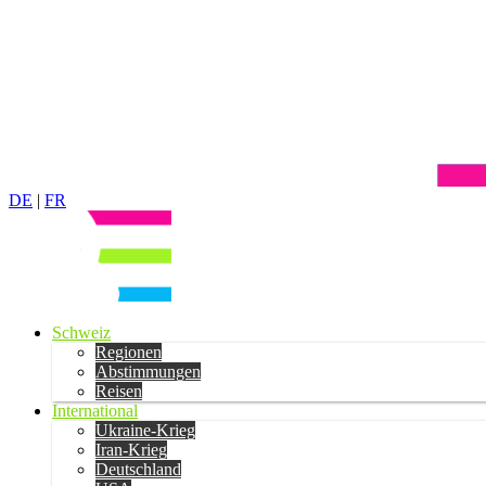
DE
|
FR
Schweiz
Regionen
Abstimmungen
Reisen
International
Ukraine-Krieg
Iran-Krieg
Deutschland