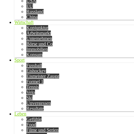
USA
EU
Russland
China
Wirtschaft
Konjunktur
Arbeitsmarkt
Unternehmen
Börse und Co
Immobilien
Konsum
Sport
Fussball
Eishockey
Eismeister Zaugg
Formel 1
Tennis
Velo
Ski
Unvergessen
Resultate
Leben
Gefühle
Food
Filme und Serien