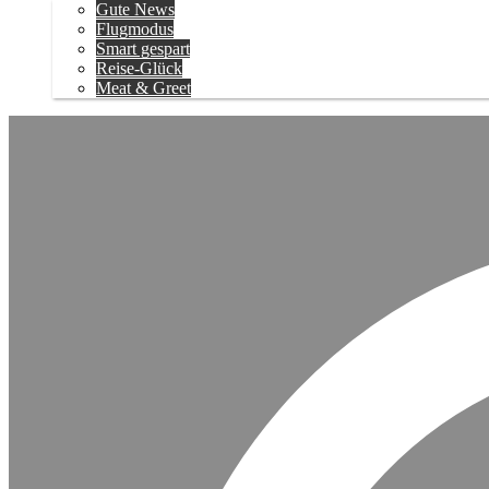
Gute News
Flugmodus
Smart gespart
Reise-Glück
Meat & Greet