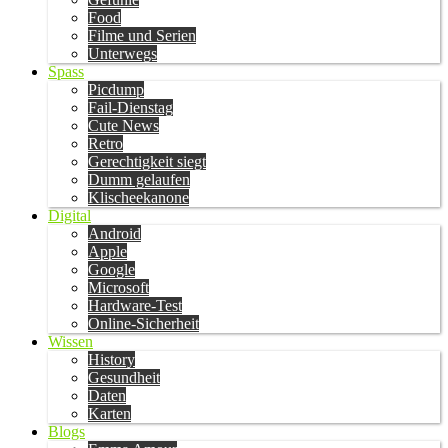
Food
Filme und Serien
Unterwegs
Spass
Picdump
Fail-Dienstag
Cute News
Retro
Gerechtigkeit siegt
Dumm gelaufen
Klischeekanone
Digital
Android
Apple
Google
Microsoft
Hardware-Test
Online-Sicherheit
Wissen
History
Gesundheit
Daten
Karten
Blogs