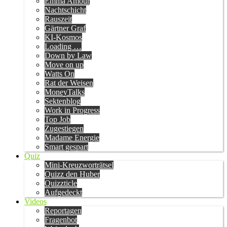
Emma Amour
Nachtschicht
Rauszeit
Gärtner Graf
KI-Kosmos
Loading …
Down by Law
Move on up
Watts On
Rat der Weisen
MoneyTalks
Sektenblog
Work in Progress
Top Job
Zugestiegen
Madame Energie
Smart gespart
Quiz
Mini-Kreuzworträtsel
Quizz den Huber
Quizzticle
Aufgedeckt
Videos
Reportagen
Fragenbot