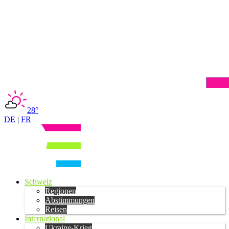
28°
DE
|
FR
Schweiz
Regionen
Abstimmungen
Reisen
International
Ukraine-Krieg