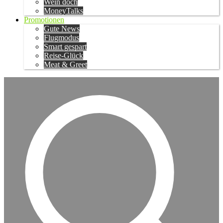
Wein doch
MoneyTalks
Promotionen
Gute News
Flugmodus
Smart gespart
Reise-Glück
Meat & Greet