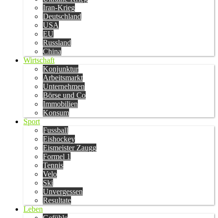
Iran-Krieg
Deutschland
USA
EU
Russland
China
Wirtschaft
Konjunktur
Arbeitsmarkt
Unternehmen
Börse und Co
Immobilien
Konsum
Sport
Fussball
Eishockey
Eismeister Zaugg
Formel 1
Tennis
Velo
Ski
Unvergessen
Resultate
Leben
Gefühle