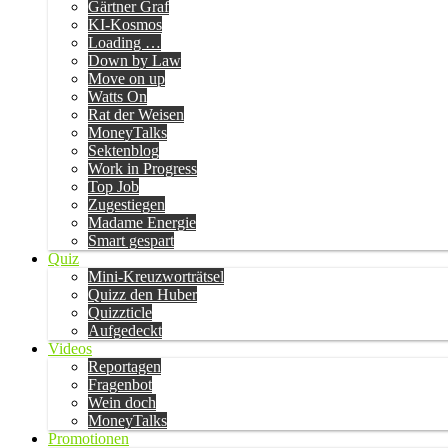
Gärtner Graf
KI-Kosmos
Loading …
Down by Law
Move on up
Watts On
Rat der Weisen
MoneyTalks
Sektenblog
Work in Progress
Top Job
Zugestiegen
Madame Energie
Smart gespart
Quiz
Mini-Kreuzworträtsel
Quizz den Huber
Quizzticle
Aufgedeckt
Videos
Reportagen
Fragenbot
Wein doch
MoneyTalks
Promotionen