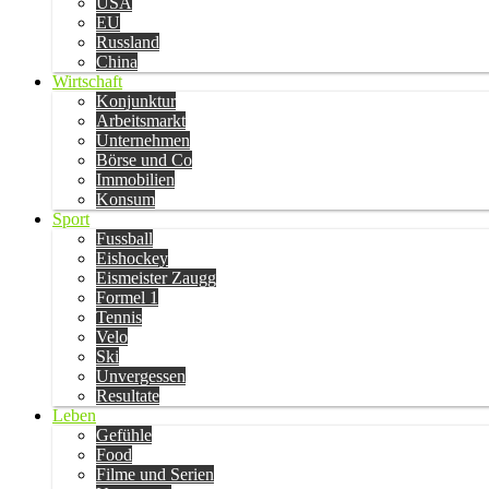
USA
EU
Russland
China
Wirtschaft
Konjunktur
Arbeitsmarkt
Unternehmen
Börse und Co
Immobilien
Konsum
Sport
Fussball
Eishockey
Eismeister Zaugg
Formel 1
Tennis
Velo
Ski
Unvergessen
Resultate
Leben
Gefühle
Food
Filme und Serien