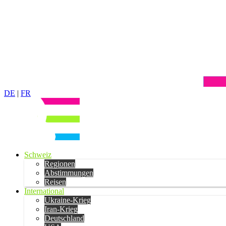
DE
|
FR
Schweiz
Regionen
Abstimmungen
Reisen
International
Ukraine-Krieg
Iran-Krieg
Deutschland