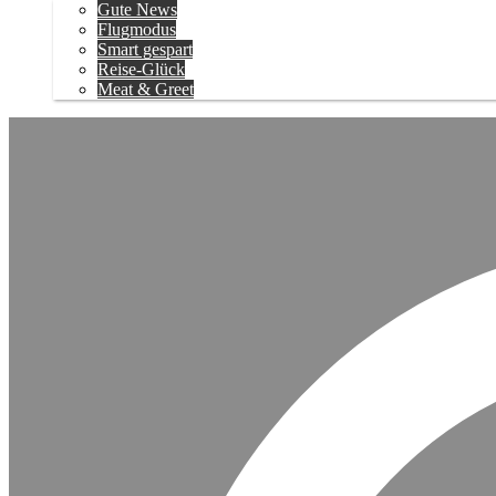
Gute News
Flugmodus
Smart gespart
Reise-Glück
Meat & Greet