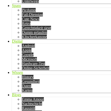
Unterwegs
Spass
Picdump
Fail-Dienstag
Cute News
Retro
Gerechtigkeit siegt
Dumm gelaufen
Klischeekanone
Digital
Android
Apple
Google
Microsoft
Hardware-Test
Online-Sicherheit
Wissen
History
Gesundheit
Daten
Karten
Blogs
Emma Amour
Nachtschicht
Rauszeit