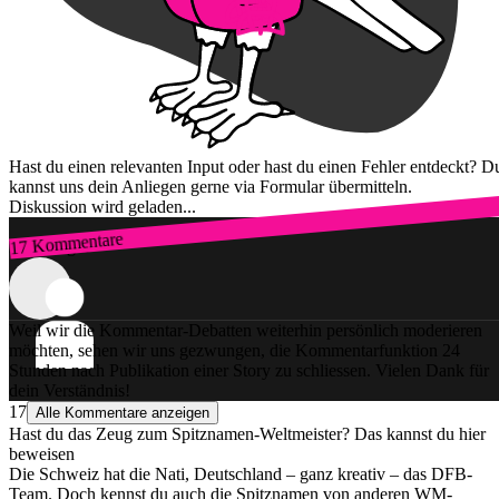
Hast du einen relevanten Input oder hast du einen Fehler entdeckt? D
kannst uns dein Anliegen gerne via Formular übermitteln.
Diskussion wird geladen...
17 Kommentare
Zum Login
Weil wir die Kommentar-Debatten weiterhin persönlich moderieren
möchten, sehen wir uns gezwungen, die Kommentarfunktion 24
Stunden nach Publikation einer Story zu schliessen. Vielen Dank für
dein Verständnis!
17
Alle Kommentare anzeigen
Hast du das Zeug zum Spitznamen-Weltmeister? Das kannst du hier
beweisen
Die Schweiz hat die Nati, Deutschland – ganz kreativ – das DFB-
Team. Doch kennst du auch die Spitznamen von anderen WM-