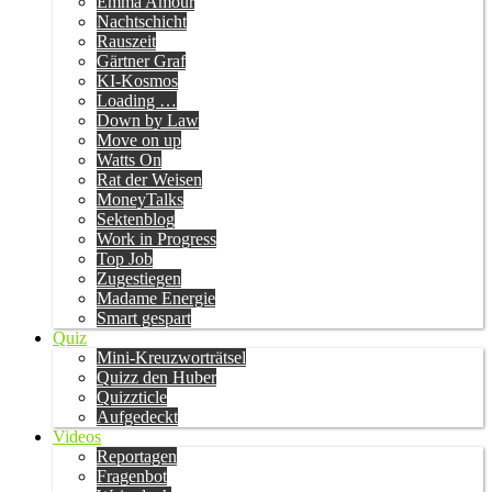
Emma Amour
Nachtschicht
Rauszeit
Gärtner Graf
KI-Kosmos
Loading …
Down by Law
Move on up
Watts On
Rat der Weisen
MoneyTalks
Sektenblog
Work in Progress
Top Job
Zugestiegen
Madame Energie
Smart gespart
Quiz
Mini-Kreuzworträtsel
Quizz den Huber
Quizzticle
Aufgedeckt
Videos
Reportagen
Fragenbot