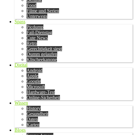
Food
Filme und Serien
Unterwegs
Spass
Picdump
Fail-Dienstag
Cute News
Retro
Gerechtigkeit siegt
Dumm gelaufen
Klischeekanone
Digital
Android
Apple
Google
Microsoft
Hardware-Test
Online-Sicherheit
Wissen
History
Gesundheit
Daten
Karten
Blogs