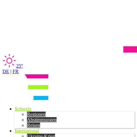
25°
DE
|
FR
Schweiz
Regionen
Abstimmungen
Reisen
International
Ukraine-Krieg