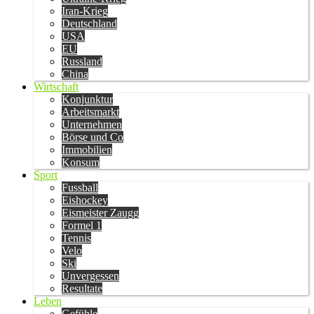
Iran-Krieg
Deutschland
USA
EU
Russland
China
Wirtschaft
Konjunktur
Arbeitsmarkt
Unternehmen
Börse und Co
Immobilien
Konsum
Sport
Fussball
Eishockey
Eismeister Zaugg
Formel 1
Tennis
Velo
Ski
Unvergessen
Resultate
Leben
Gefühle