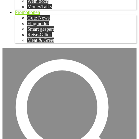
Wein doch
MoneyTalks
Promotionen
Gute News
Flugmodus
Smart gespart
Reise-Glück
Meat & Greet