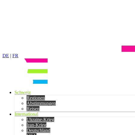
DE
|
FR
Schweiz
Regionen
Abstimmungen
Reisen
International
Ukraine-Krieg
Iran-Krieg
Deutschland