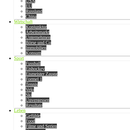
USA
EU
Russland
China
Wirtschaft
Konjunktur
Arbeitsmarkt
Unternehmen
Börse und Co
Immobilien
Konsum
Sport
Fussball
Eishockey
Eismeister Zaugg
Formel 1
Tennis
Velo
Ski
Unvergessen
Resultate
Leben
Gefühle
Food
Filme und Serien