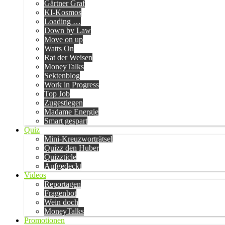
Gärtner Graf
KI-Kosmos
Loading …
Down by Law
Move on up
Watts On
Rat der Weisen
MoneyTalks
Sektenblog
Work in Progress
Top Job
Zugestiegen
Madame Energie
Smart gespart
Quiz
Mini-Kreuzworträtsel
Quizz den Huber
Quizzticle
Aufgedeckt
Videos
Reportagen
Fragenbot
Wein doch
MoneyTalks
Promotionen