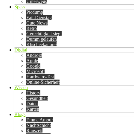
Unterwegs
Spass
Picdump
Fail-Dienstag
Cute News
Retro
Gerechtigkeit siegt
Dumm gelaufen
Klischeekanone
Digital
Android
Apple
Google
Microsoft
Hardware-Test
Online-Sicherheit
Wissen
History
Gesundheit
Daten
Karten
Blogs
Emma Amour
Nachtschicht
Rauszeit