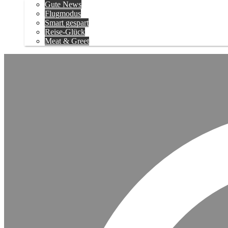
Gute News
Flugmodus
Smart gespart
Reise-Glück
Meat & Greet