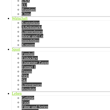
USA
EU
Russland
China
Wirtschaft
Konjunktur
Arbeitsmarkt
Unternehmen
Börse und Co
Immobilien
Konsum
Sport
Fussball
Eishockey
Eismeister Zaugg
Formel 1
Tennis
Velo
Ski
Unvergessen
Resultate
Leben
Gefühle
Food
Filme und Serien