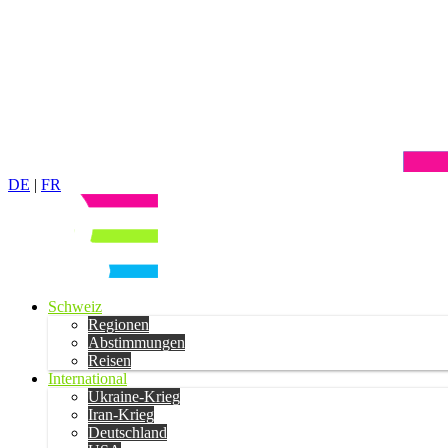
DE
|
FR
Schweiz
Regionen
Abstimmungen
Reisen
International
Ukraine-Krieg
Iran-Krieg
Deutschland