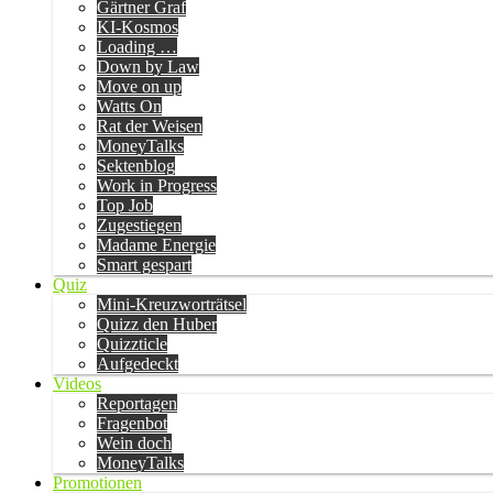
Gärtner Graf
KI-Kosmos
Loading …
Down by Law
Move on up
Watts On
Rat der Weisen
MoneyTalks
Sektenblog
Work in Progress
Top Job
Zugestiegen
Madame Energie
Smart gespart
Quiz
Mini-Kreuzworträtsel
Quizz den Huber
Quizzticle
Aufgedeckt
Videos
Reportagen
Fragenbot
Wein doch
MoneyTalks
Promotionen