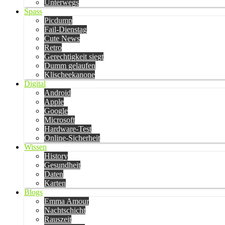
Unterwegs
Spass
Picdump
Fail-Dienstag
Cute News
Retro
Gerechtigkeit siegt
Dumm gelaufen
Klischeekanone
Digital
Android
Apple
Google
Microsoft
Hardware-Test
Online-Sicherheit
Wissen
History
Gesundheit
Daten
Karten
Blogs
Emma Amour
Nachtschicht
Rauszeit