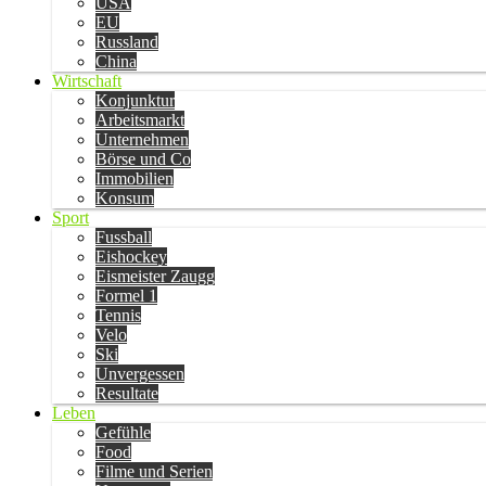
USA
EU
Russland
China
Wirtschaft
Konjunktur
Arbeitsmarkt
Unternehmen
Börse und Co
Immobilien
Konsum
Sport
Fussball
Eishockey
Eismeister Zaugg
Formel 1
Tennis
Velo
Ski
Unvergessen
Resultate
Leben
Gefühle
Food
Filme und Serien