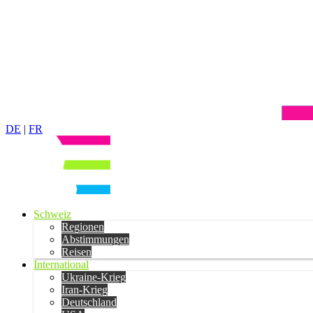
DE
|
FR
Schweiz
Regionen
Abstimmungen
Reisen
International
Ukraine-Krieg
Iran-Krieg
Deutschland