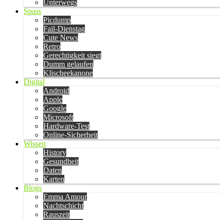
Unterwegs
Spass
Picdump
Fail-Dienstag
Cute News
Retro
Gerechtigkeit siegt
Dumm gelaufen
Klischeekanone
Digital
Android
Apple
Google
Microsoft
Hardware-Test
Online-Sicherheit
Wissen
History
Gesundheit
Daten
Karten
Blogs
Emma Amour
Nachtschicht
Rauszeit