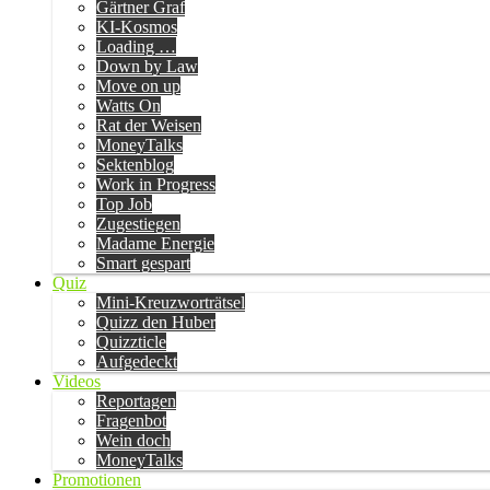
Gärtner Graf
KI-Kosmos
Loading …
Down by Law
Move on up
Watts On
Rat der Weisen
MoneyTalks
Sektenblog
Work in Progress
Top Job
Zugestiegen
Madame Energie
Smart gespart
Quiz
Mini-Kreuzworträtsel
Quizz den Huber
Quizzticle
Aufgedeckt
Videos
Reportagen
Fragenbot
Wein doch
MoneyTalks
Promotionen