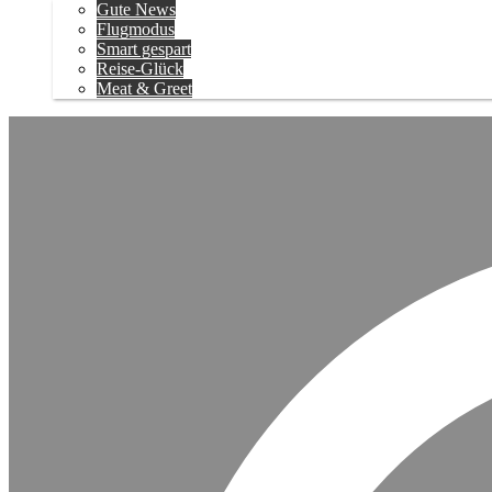
Gute News
Flugmodus
Smart gespart
Reise-Glück
Meat & Greet