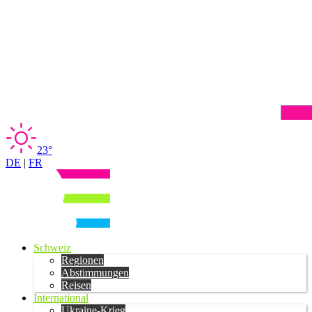
23°
DE
|
FR
Schweiz
Regionen
Abstimmungen
Reisen
International
Ukraine-Krieg