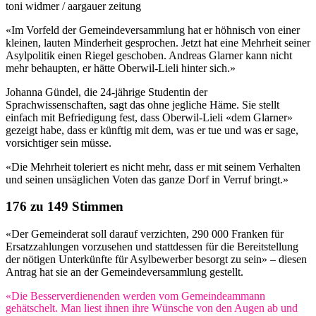
toni widmer / aargauer zeitung
«Im Vorfeld der Gemeindeversammlung hat er höhnisch von einer
kleinen, lauten Minderheit gesprochen. Jetzt hat eine Mehrheit seiner
Asylpolitik einen Riegel geschoben. Andreas Glarner kann nicht
mehr behaupten, er hätte Oberwil-Lieli hinter sich.»
Johanna Gündel, die 24-jährige Studentin der
Sprachwissenschaften, sagt das ohne jegliche Häme. Sie stellt
einfach mit Befriedigung fest, dass Oberwil-Lieli «dem Glarner»
gezeigt habe, dass er künftig mit dem, was er tue und was er sage,
vorsichtiger sein müsse.
«Die Mehrheit toleriert es nicht mehr, dass er mit seinem Verhalten
und seinen unsäglichen Voten das ganze Dorf in Verruf bringt.»
176 zu 149 Stimmen
«Der Gemeinderat soll darauf verzichten, 290 000 Franken für
Ersatzzahlungen vorzusehen und stattdessen für die Bereitstellung
der nötigen Unterkünfte für Asylbewerber besorgt zu sein» – diesen
Antrag hat sie an der Gemeindeversammlung gestellt.
«Die Besserverdienenden werden vom Gemeindeammann
gehätschelt. Man liest ihnen ihre Wünsche von den Augen ab und