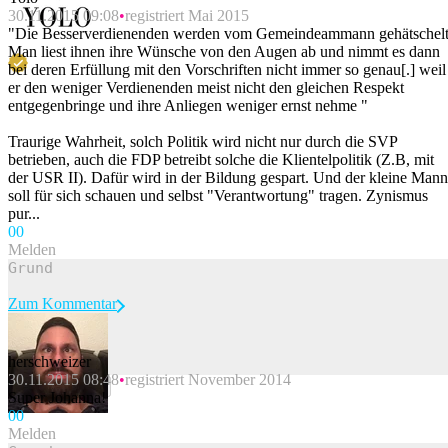
30.11.2015 09:08
registriert Mai 2015
"Die Besserverdienenden werden vom Gemeindeammann gehätschelt
Man liest ihnen ihre Wünsche von den Augen ab und nimmt es dann
bei deren Erfüllung mit den Vorschriften nicht immer so genau[.] weil
er den weniger Verdienenden meist nicht den gleichen Respekt
entgegenbringe und ihre Anliegen weniger ernst nehme "
Traurige Wahrheit, solch Politik wird nicht nur durch die SVP
betrieben, auch die FDP betreibt solche die Klientelpolitik (Z.B, mit
der USR II). Dafür wird in der Bildung gespart. Und der kleine Mann
soll für sich schauen und selbst "Verantwortung" tragen. Zynismus
pur...
0
0
Melden
Zum Kommentar
herschweizer
30.11.2015 08:48
registriert November 2014
Beitrag melden
Super Johanna!
0
0
Melden