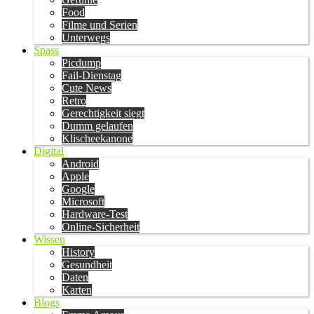
Food
Filme und Serien
Unterwegs
Spass
Picdump
Fail-Dienstag
Cute News
Retro
Gerechtigkeit siegt
Dumm gelaufen
Klischeekanone
Digital
Android
Apple
Google
Microsoft
Hardware-Test
Online-Sicherheit
Wissen
History
Gesundheit
Daten
Karten
Blogs