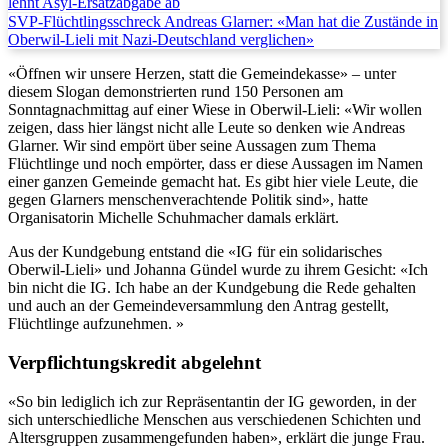
lehnt Asyl-Ersatzabgabe ab
SVP-Flüchtlingsschreck Andreas Glarner: «Man hat die Zustände in
Oberwil-Lieli mit Nazi-Deutschland verglichen»
«Öffnen wir unsere Herzen, statt die Gemeindekasse» – unter
diesem Slogan demonstrierten rund 150 Personen am
Sonntagnachmittag auf einer Wiese in Oberwil-Lieli: «Wir wollen
zeigen, dass hier längst nicht alle Leute so denken wie Andreas
Glarner. Wir sind empört über seine Aussagen zum Thema
Flüchtlinge und noch empörter, dass er diese Aussagen im Namen
einer ganzen Gemeinde gemacht hat. Es gibt hier viele Leute, die
gegen Glarners menschenverachtende Politik sind», hatte
Organisatorin Michelle Schuhmacher damals erklärt.
Aus der Kundgebung entstand die «IG für ein solidarisches
Oberwil-Lieli» und Johanna Gündel wurde zu ihrem Gesicht: «Ich
bin nicht die IG. Ich habe an der Kundgebung die Rede gehalten
und auch an der Gemeindeversammlung den Antrag gestellt,
Flüchtlinge aufzunehmen. »
Verpflichtungskredit abgelehnt
«So bin lediglich ich zur Repräsentantin der IG geworden, in der
sich unterschiedliche Menschen aus verschiedenen Schichten und
Altersgruppen zusammengefunden haben», erklärt die junge Frau.