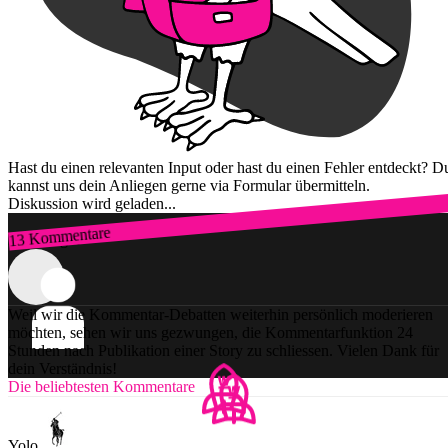
Hast du einen relevanten Input oder hast du einen Fehler entdeckt? D
kannst uns dein Anliegen gerne via Formular übermitteln.
Diskussion wird geladen...
13 Kommentare
Zum Login
Weil wir die Kommentar-Debatten weiterhin persönlich moderieren
möchten, sehen wir uns gezwungen, die Kommentarfunktion 24
Stunden nach Publikation einer Story zu schliessen. Vielen Dank für
dein Verständnis!
Die beliebtesten Kommentare
Yolo