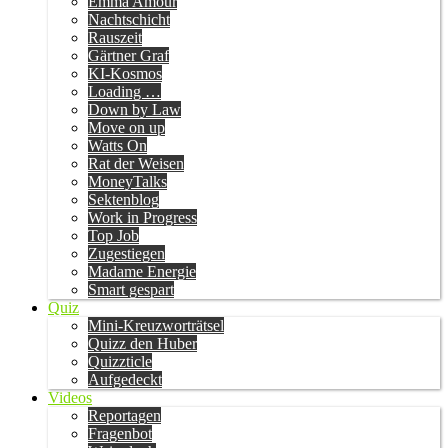
Emma Amour
Nachtschicht
Rauszeit
Gärtner Graf
KI-Kosmos
Loading …
Down by Law
Move on up
Watts On
Rat der Weisen
MoneyTalks
Sektenblog
Work in Progress
Top Job
Zugestiegen
Madame Energie
Smart gespart
Quiz
Mini-Kreuzworträtsel
Quizz den Huber
Quizzticle
Aufgedeckt
Videos
Reportagen
Fragenbot