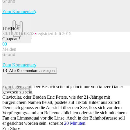
Zum Kommentar
The Host
30.11.2015 08:58
registriert Juli 2015
Beitrag melden
Chapeau!
0
0
Melden
Zum Kommentar
13
Alle Kommentare anzeigen
«Looksmaxxing»-Influencer Clavicular stolziert durch Zürich
Der umstrittene Influencer Clavicular hat einen Abstecher nach
Zürich gemacht. Der Besuch scheint jedoch nur von kurzer Dauer
Beitrag melden
gewesen zu sein.
Clavicular, oder Braden Eric Peters, wie der 21-Jährige mit
bürgerlichem Namen heisst, postete auf Tiktok Bilder aus Zürich.
Demnach genoss er die Aussicht über den See, liess sich vor dem
Verpflegungsstand am Bellevue ablichten oder stellte sich mit einem
Fan am Limmatquai vor die Linse. Auch in der Bahnhofstrasse soll
er gesichtet worden sein, schreibt
20 Minuten
.
Zur Story