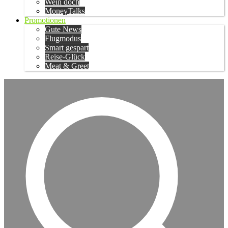
Wein doch
MoneyTalks
Promotionen
Gute News
Flugmodus
Smart gespart
Reise-Glück
Meat & Greet