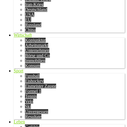
Iran-Krieg
Deutschland
USA
EU
Russland
China
Wirtschaft
Konjunktur
Arbeitsmarkt
Unternehmen
Börse und Co
Immobilien
Konsum
Sport
Fussball
Eishockey
Eismeister Zaugg
Formel 1
Tennis
Velo
Ski
Unvergessen
Resultate
Leben
Gefühle