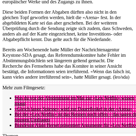
europäischer Werke und des Zugangs zu ihnen.
Diese beiden Formen der Abgaben dürften also nicht in den
gleichen Topf geworfen werden, hielt die «Arena» fest. In der
abgebildeten Karte sei das aber geschehen. Bei der weiteren
Überprüfung durch die Sendung zeigte sich zudem, dass Schweden,
anders als auf der Karte eingezeichnet, keine Investitions- oder
Abgabepflicht kennt. Das gelte auch für die Niederlande.
Bereits am Wochenende hatte Müller der Nachrichtenagentur
Keystone-SDA gesagt, das Referendumskomitee habe Fehler im
Abstimmungsbüchlein seit längerem geltend gemacht. Die
Recherche des Fernsehens habe das Komitee in seiner Ansicht
bestätigt, die Informationen seien irreführend. «Wenn das falsch ist,
kann vieles andere irreführend sein», hatte Müller gesagt. (leo/sda)
Mehr zum Filmgesetz:
Was du vor der Abstimmung im Mai zur «Lex Netflix» wissen
musst
«Gleich lange Spiesse» wird zur Dauerfloskel in der «Arena»
Bei der «Lex Netflix» ist das Rennen noch offen – das sagen d
neusten Umfragen
Bundesrat Alain Berset präsentiert Argumente für «Lex Netflix
Themen