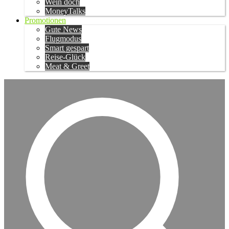
Wein doch
MoneyTalks
Promotionen
Gute News
Flugmodus
Smart gespart
Reise-Glück
Meat & Greet