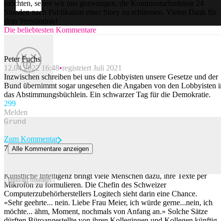
möchten, sehen wir uns gezwungen, die Kommentarfunktion 24
Stunden nach Publikation einer Story zu schliessen. Vielen Dank für
dein Verständnis!
Die beliebtesten Kommentare
Peter Fuchs
12.04.2022 16:48
registriert Juli 2021
Inzwischen schreiben bei uns die Lobbyisten unsere Gesetze und der
Bund übernimmt sogar ungesehen die Angaben von den Lobbyisten i
das Abstimmungsbüchlein. Ein schwarzer Tag für die Demokratie.
29
9
Melden
Zum Kommentar
7
Alle Kommentare anzeigen
«Sehr geehrte Frau Meier...»: Weshalb Bürogspänli ihre E-Mail
vermehrt laut diktieren
Künstliche Intelligenz bringt viele Menschen dazu, ihre Texte per
Beitrag melden
Mikrofon zu formulieren. Die Chefin des Schweizer
Computerzubehörherstellers Logitech sieht darin eine Chance.
«Sehr geehrte... nein. Liebe Frau Meier, ich würde gerne...nein, ich
möchte... ähm, Moment, nochmals von Anfang an.» Solche Sätze
dürften Büroangestellte von ihren Kolleginnen und Kollegen künftig