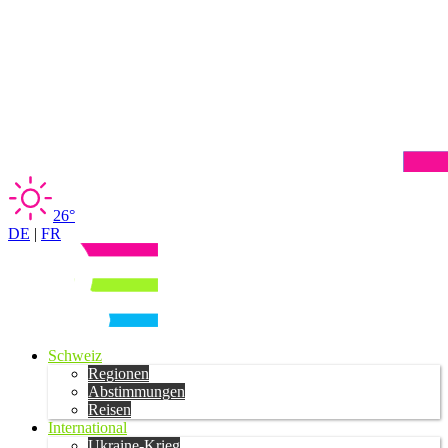
26°
DE
|
FR
Schweiz
Regionen
Abstimmungen
Reisen
International
Ukraine-Krieg