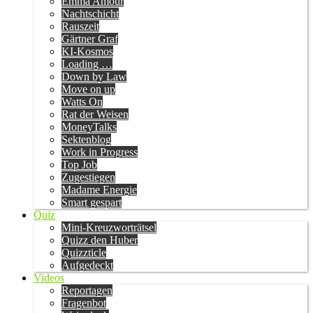
Emma Amour
Nachtschicht
Rauszeit
Gärtner Graf
KI-Kosmos
Loading …
Down by Law
Move on up
Watts On
Rat der Weisen
MoneyTalks
Sektenblog
Work in Progress
Top Job
Zugestiegen
Madame Energie
Smart gespart
Quiz
Mini-Kreuzworträtsel
Quizz den Huber
Quizzticle
Aufgedeckt
Videos
Reportagen
Fragenbot