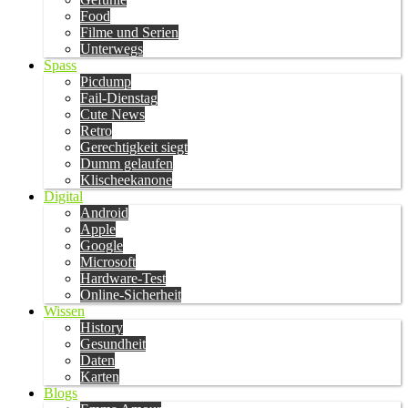
Food
Filme und Serien
Unterwegs
Spass
Picdump
Fail-Dienstag
Cute News
Retro
Gerechtigkeit siegt
Dumm gelaufen
Klischeekanone
Digital
Android
Apple
Google
Microsoft
Hardware-Test
Online-Sicherheit
Wissen
History
Gesundheit
Daten
Karten
Blogs