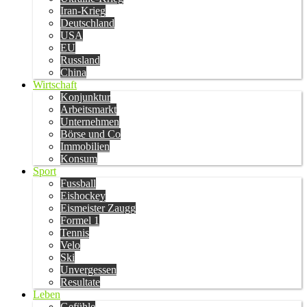
Iran-Krieg
Deutschland
USA
EU
Russland
China
Wirtschaft
Konjunktur
Arbeitsmarkt
Unternehmen
Börse und Co
Immobilien
Konsum
Sport
Fussball
Eishockey
Eismeister Zaugg
Formel 1
Tennis
Velo
Ski
Unvergessen
Resultate
Leben
Gefühle