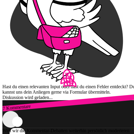
Hast du einen relevanten Input oder hast du einen Fehler entdeckt? D
kannst uns dein Anliegen gerne via Formular übermitteln.
Diskussion wird geladen...
7 Kommentare
Zum Login
Weil wir die Kommentar-Debatten weiterhin persönlich moderieren