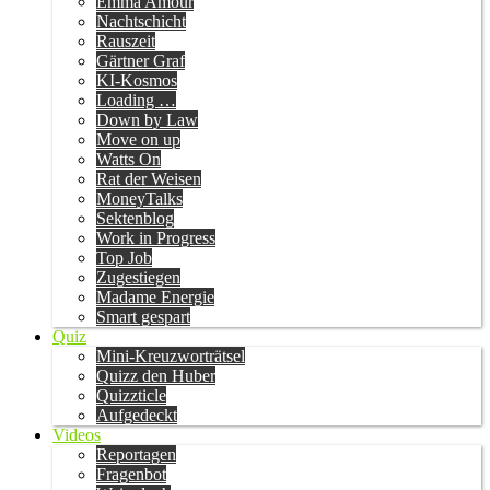
Emma Amour
Nachtschicht
Rauszeit
Gärtner Graf
KI-Kosmos
Loading …
Down by Law
Move on up
Watts On
Rat der Weisen
MoneyTalks
Sektenblog
Work in Progress
Top Job
Zugestiegen
Madame Energie
Smart gespart
Quiz
Mini-Kreuzworträtsel
Quizz den Huber
Quizzticle
Aufgedeckt
Videos
Reportagen
Fragenbot