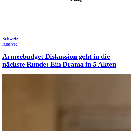
Schweiz
Analyse
Armeebudget Diskussion geht in die
nächste Runde: Ein Drama in 5 Akten