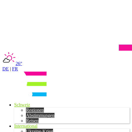
26°
DE
|
FR
Schweiz
Regionen
Abstimmungen
Reisen
International
Ukraine-Krieg