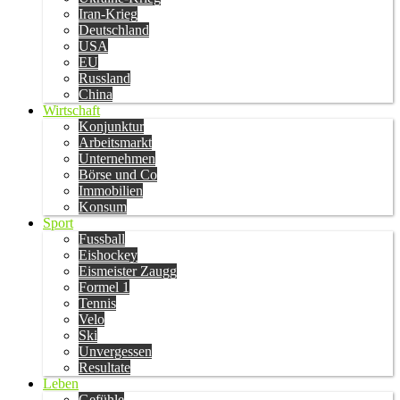
Iran-Krieg
Deutschland
USA
EU
Russland
China
Wirtschaft
Konjunktur
Arbeitsmarkt
Unternehmen
Börse und Co
Immobilien
Konsum
Sport
Fussball
Eishockey
Eismeister Zaugg
Formel 1
Tennis
Velo
Ski
Unvergessen
Resultate
Leben
Gefühle