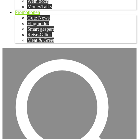
Wein doch
MoneyTalks
Promotionen
Gute News
Flugmodus
Smart gespart
Reise-Glück
Meat & Greet