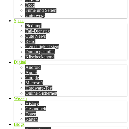
Food
Filme und Serien
Unterwegs
Spass
Picdump
Fail-Dienstag
Cute News
Retro
Gerechtigkeit siegt
Dumm gelaufen
Klischeekanone
Digital
Android
Apple
Google
Microsoft
Hardware-Test
Online-Sicherheit
Wissen
History
Gesundheit
Daten
Karten
Blogs