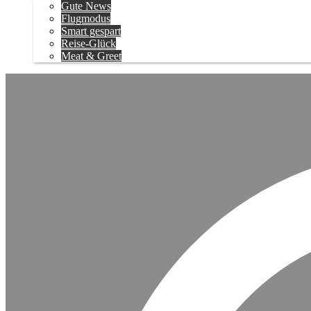
Gute News
Flugmodus
Smart gespart
Reise-Glück
Meat & Greet