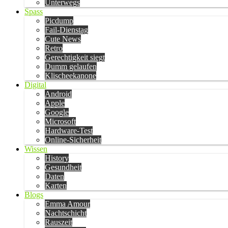
Unterwegs
Spass
Picdump
Fail-Dienstag
Cute News
Retro
Gerechtigkeit siegt
Dumm gelaufen
Klischeekanone
Digital
Android
Apple
Google
Microsoft
Hardware-Test
Online-Sicherheit
Wissen
History
Gesundheit
Daten
Karten
Blogs
Emma Amour
Nachtschicht
Rauszeit