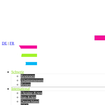
DE
|
FR
Schweiz
Regionen
Abstimmungen
Reisen
International
Ukraine-Krieg
Iran-Krieg
Deutschland