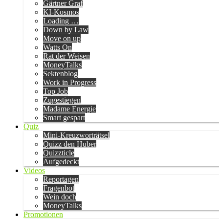
Gärtner Graf
KI-Kosmos
Loading …
Down by Law
Move on up
Watts On
Rat der Weisen
MoneyTalks
Sektenblog
Work in Progress
Top Job
Zugestiegen
Madame Energie
Smart gespart
Quiz
Mini-Kreuzworträtsel
Quizz den Huber
Quizzticle
Aufgedeckt
Videos
Reportagen
Fragenbot
Wein doch
MoneyTalks
Promotionen