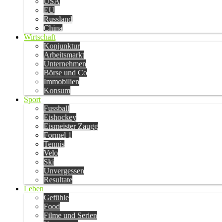
USA
EU
Russland
China
Wirtschaft
Konjunktur
Arbeitsmarkt
Unternehmen
Börse und Co
Immobilien
Konsum
Sport
Fussball
Eishockey
Eismeister Zaugg
Formel 1
Tennis
Velo
Ski
Unvergessen
Resultate
Leben
Gefühle
Food
Filme und Serien