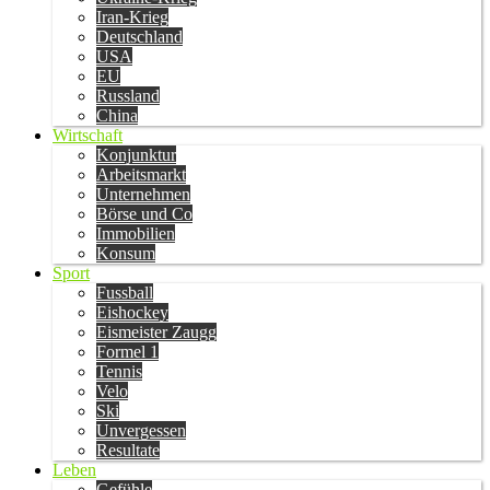
Iran-Krieg
Deutschland
USA
EU
Russland
China
Wirtschaft
Konjunktur
Arbeitsmarkt
Unternehmen
Börse und Co
Immobilien
Konsum
Sport
Fussball
Eishockey
Eismeister Zaugg
Formel 1
Tennis
Velo
Ski
Unvergessen
Resultate
Leben
Gefühle