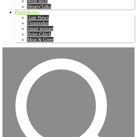
Wein doch
MoneyTalks
Promotionen
Gute News
Flugmodus
Smart gespart
Reise-Glück
Meat & Greet