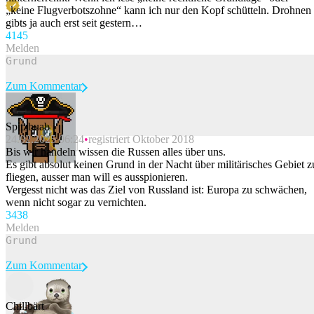
„keine Flugverbotszohne“ kann ich nur den Kopf schütteln. Drohnen
gibts ja auch erst seit gestern…
414
5
Melden
Zum Kommentar
Spitzbuab
24.02.2025 06:24
registriert Oktober 2018
Beitrag melden
Bis wir handeln wissen die Russen alles über uns.
Es gibt absolut keinen Grund in der Nacht über militärisches Gebiet z
fliegen, ausser man will es ausspionieren.
Vergesst nicht was das Ziel von Russland ist: Europa zu schwächen,
wenn nicht sogar zu vernichten.
343
8
Melden
Zum Kommentar
Chillbärt