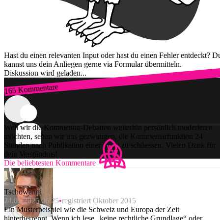
Hast du einen relevanten Input oder hast du einen Fehler entdeckt? D
kannst uns dein Anliegen gerne via Formular übermitteln.
Diskussion wird geladen...
165 Kommentare
Zum Login
Weil wir die Kommentar-Debatten weiterhin persönlich moderieren
möchten, sehen wir uns gezwungen, die Kommentarfunktion 24
Stunden nach Publikation einer Story zu schliessen. Vielen Dank für
dein Verständnis!
Die beliebtesten Kommentare
Tschowanni
24.02.2025 06:25
registriert Oktober 2015
Ein Musterbeispiel wie die Schweiz und Europa der Zeit
hinterherrennt. Wenn ich lese „keine rechtliche Grundlage“ oder