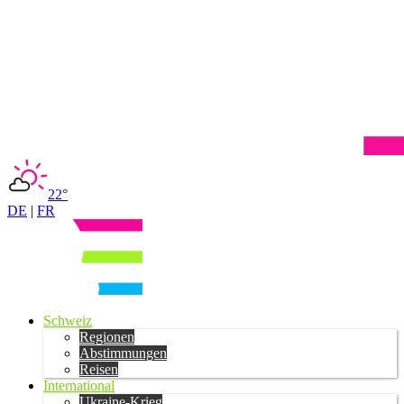
22°
DE
|
FR
Schweiz
Regionen
Abstimmungen
Reisen
International
Ukraine-Krieg