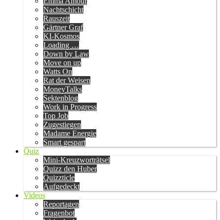
Emma Amour
Nachtschicht
Rauszeit
Gärtner Graf
KI-Kosmos
Loading …
Down by Law
Move on up
Watts On
Rat der Weisen
MoneyTalks
Sektenblog
Work in Progress
Top Job
Zugestiegen
Madame Energie
Smart gespart
Quiz
Mini-Kreuzworträtsel
Quizz den Huber
Quizzticle
Aufgedeckt
Videos
Reportagen
Fragenbot