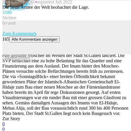
24.02.2025 06:41
registriert Juli 2022
Beitrag melden
Die beste Armee der Welt beobachtet die Lage.
318
9
Melden
Zum Kommentar
165
Alle Kommentare anzeigen
SVP wehrt sich gegen geplante Moschee in der Stadt St.Gallen
Die stadtsanktgaller SVP hat am Donnerstag eine Petition gegen
eine geplante Moschee im Westen der Stadt St.Gallen lanciert. Die
Beitrag melden
SVP befürchtet eine zu hohe Belastung für das Quartier und eine
Finanzierung aus dem Ausland. Der Imam hinter den Moschee-
Plänen versuchte solche Befürchtungen bereits früh zu zerstreuen.
Die via «SonntagsBlick» einer breiten Öffentlichkeit bekannt
gewordenen Pläne der Islamisch-Albanischen Gemeinschaft El-
Hidaje zum Bau einer neuen Moschee an der Fürstenlandstrasse
haben bereits im April für rege Diskussionen gesorgt. Auf ersten
Visualisierungen war ein runder Bau mit einer grossen Glasfront zu
sehen. Gemäss damaligen Aussagen des Imams von El-Hidaje,
Mehas Alija, soll der Bau voraussichtlich rund 300 bis 400 Personen
Platz bieten. Der Stadt St.Gallen liegt noch kein Baugesuch vor.
Zur Story
0
0