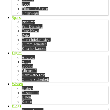
Food
Filme und Serien
Unterwegs
Spass
Picdump
Fail-Dienstag
Cute News
Retro
Gerechtigkeit siegt
Dumm gelaufen
Klischeekanone
Digital
Android
Apple
Google
Microsoft
Hardware-Test
Online-Sicherheit
Wissen
History
Gesundheit
Daten
Karten
Blogs