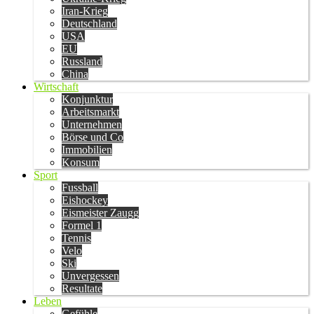
Iran-Krieg
Deutschland
USA
EU
Russland
China
Wirtschaft
Konjunktur
Arbeitsmarkt
Unternehmen
Börse und Co
Immobilien
Konsum
Sport
Fussball
Eishockey
Eismeister Zaugg
Formel 1
Tennis
Velo
Ski
Unvergessen
Resultate
Leben
Gefühle