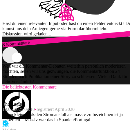
Hast du einen relevanten Input oder hast du einen Fehler entdeckt? D
kannst uns dein Anliegen gerne via Formular übermitteln.
Diskussion wird geladen...
8 Kommentare
Zum Login
Weil wir die Kommentar-Debatten weiterhin persönlich moderieren
möchten, sehen wir uns gezwungen, die Kommentarfunktion 24
Stunden nach Publikation einer Story zu schliessen. Vielen Dank für
dein Verständnis!
Die beliebtesten Kommentare
The Rogue
18.06.2025 09:10
registriert April 2020
Einen kleinen lokalen Stromausfall als massiv zu bezeichnen ist ja
lächerlich... Massiv war das in Spanien/Portugal....
22
0