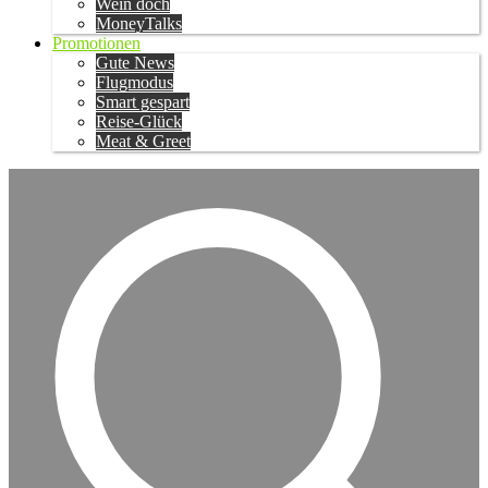
Wein doch
MoneyTalks
Promotionen
Gute News
Flugmodus
Smart gespart
Reise-Glück
Meat & Greet