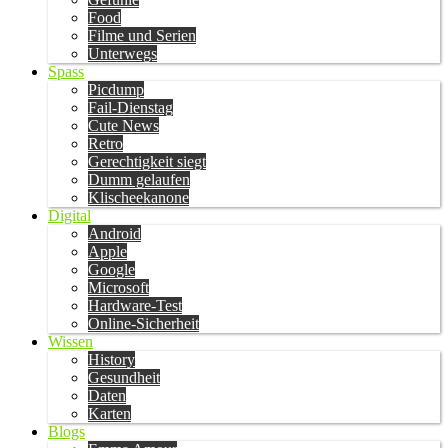
Food
Filme und Serien
Unterwegs
Spass
Picdump
Fail-Dienstag
Cute News
Retro
Gerechtigkeit siegt
Dumm gelaufen
Klischeekanone
Digital
Android
Apple
Google
Microsoft
Hardware-Test
Online-Sicherheit
Wissen
History
Gesundheit
Daten
Karten
Blogs