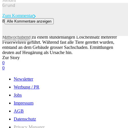
Melden
Zum Kommentar
8
Alle Kommentare anzeigen
Grosseinsatz in Hilfikon AG: Heustockbrand zerstört Scheune
Ein Grossbrand in einer Scheune in Hilfikon AG hat am
Mittwochabend zu einem stundenlangen Löscheinsatz mehrerer
Beitrag melden
Feuerwehren geführt. Während fast alle Tiere gerettet wurden,
entstand an dem Gebäude grosser Sachschaden. Ermittlungen
deuten auf Heugärung als Ursache hin.
Zur Story
0
0
Newsletter
Werbung / PR
Jobs
Impressum
AGB
Datenschutz
Privacy Manager