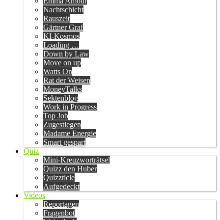
Emma Amour
Nachtschicht
Rauszeit
Gärtner Graf
KI-Kosmos
Loading …
Down by Law
Move on up
Watts On
Rat der Weisen
MoneyTalks
Sektenblog
Work in Progress
Top Job
Zugestiegen
Madame Energie
Smart gespart
Quiz
Mini-Kreuzworträtsel
Quizz den Huber
Quizzticle
Aufgedeckt
Videos
Reportagen
Fragenbot