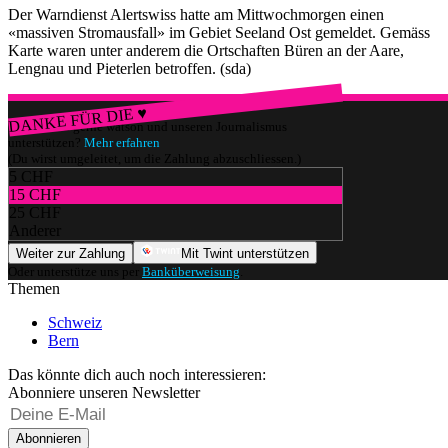
Der Warndienst Alertswiss hatte am Mittwochmorgen einen
«massiven Stromausfall» im Gebiet Seeland Ost gemeldet. Gemäss
Karte waren unter anderem die Ortschaften Büren an der Aare,
Lengnau und Pieterlen betroffen. (sda)
DANKE FÜR DIE ♥
Würdest du gerne watson und unseren Journalismus
unterstützen?
Mehr erfahren
(Du wirst umgeleitet, um die Zahlung abzuschliessen.)
5 CHF
15 CHF
25 CHF
Anderer
Weiter zur Zahlung
Mit Twint unterstützen
Oder unterstütze uns per
Banküberweisung
.
Themen
Schweiz
Bern
Das könnte dich auch noch interessieren:
Abonniere unseren Newsletter
Abonnieren