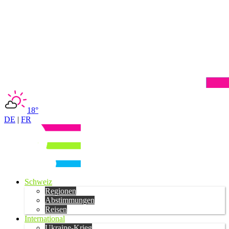
18°
DE
|
FR
Schweiz
Regionen
Abstimmungen
Reisen
International
Ukraine-Krieg