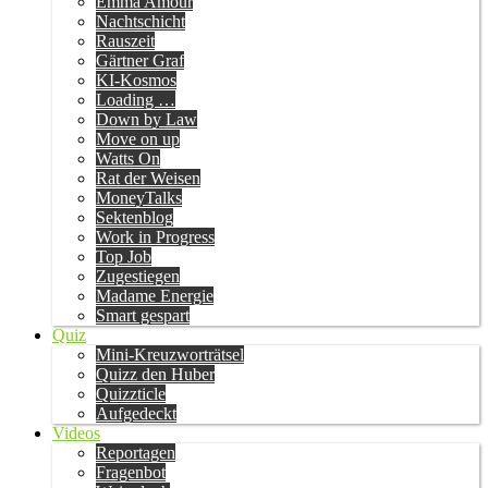
Emma Amour
Nachtschicht
Rauszeit
Gärtner Graf
KI-Kosmos
Loading …
Down by Law
Move on up
Watts On
Rat der Weisen
MoneyTalks
Sektenblog
Work in Progress
Top Job
Zugestiegen
Madame Energie
Smart gespart
Quiz
Mini-Kreuzworträtsel
Quizz den Huber
Quizzticle
Aufgedeckt
Videos
Reportagen
Fragenbot