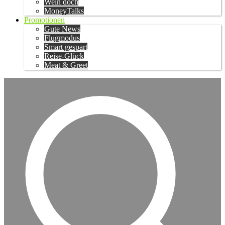
Wein doch
MoneyTalks
Promotionen
Gute News
Flugmodus
Smart gespart
Reise-Glück
Meat & Greet