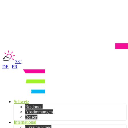
33°
DE
|
FR
Schweiz
Regionen
Abstimmungen
Reisen
International
Ukraine-Krieg