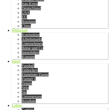
Iran-Krieg
Deutschland
USA
EU
Russland
China
Wirtschaft
Konjunktur
Arbeitsmarkt
Unternehmen
Börse und Co
Immobilien
Konsum
Sport
Fussball
Eishockey
Eismeister Zaugg
Formel 1
Tennis
Velo
Ski
Unvergessen
Resultate
Leben
Gefühle