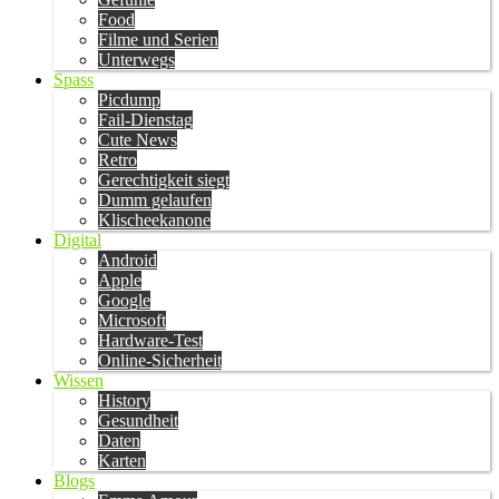
Food
Filme und Serien
Unterwegs
Spass
Picdump
Fail-Dienstag
Cute News
Retro
Gerechtigkeit siegt
Dumm gelaufen
Klischeekanone
Digital
Android
Apple
Google
Microsoft
Hardware-Test
Online-Sicherheit
Wissen
History
Gesundheit
Daten
Karten
Blogs