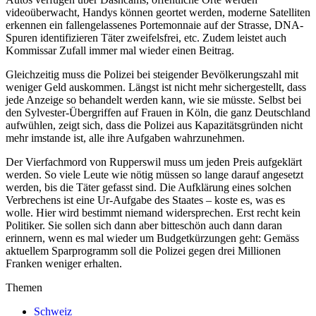
videoüberwacht, Handys können geortet werden, moderne Satelliten
erkennen ein fallengelassenes Portemonnaie auf der Strasse, DNA-
Spuren identifizieren Täter zweifelsfrei, etc. Zudem leistet auch
Kommissar Zufall immer mal wieder einen Beitrag.
Gleichzeitig muss die Polizei bei steigender Bevölkerungszahl mit
weniger Geld auskommen. Längst ist nicht mehr sichergestellt, dass
jede Anzeige so behandelt werden kann, wie sie müsste. Selbst bei
den Sylvester-Übergriffen auf Frauen in Köln, die ganz Deutschland
aufwühlen, zeigt sich, dass die Polizei aus Kapazitätsgründen nicht
mehr imstande ist, alle ihre Aufgaben wahrzunehmen.
Der Vierfachmord von Rupperswil muss um jeden Preis aufgeklärt
werden. So viele Leute wie nötig müssen so lange darauf angesetzt
werden, bis die Täter gefasst sind. Die Aufklärung eines solchen
Verbrechens ist eine Ur-Aufgabe des Staates – koste es, was es
wolle. Hier wird bestimmt niemand widersprechen. Erst recht kein
Politiker. Sie sollen sich dann aber bitteschön auch dann daran
erinnern, wenn es mal wieder um Budgetkürzungen geht: Gemäss
aktuellem Sparprogramm soll die Polizei gegen drei Millionen
Franken weniger erhalten.
Themen
Schweiz