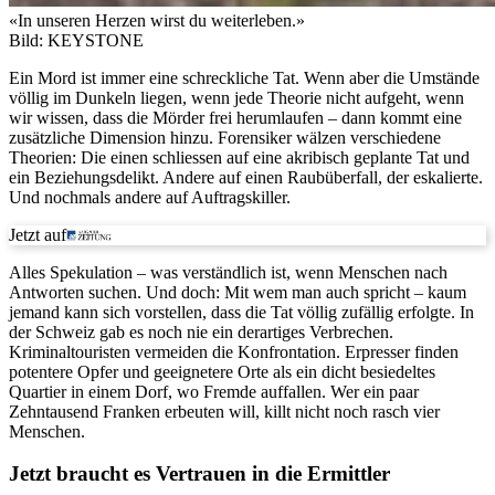
«In unseren Herzen wirst du weiterleben.»
Bild: KEYSTONE
Ein Mord ist immer eine schreckliche Tat. Wenn aber die Umstände
völlig im Dunkeln liegen, wenn jede Theorie nicht aufgeht, wenn
wir wissen, dass die Mörder frei herumlaufen – dann kommt eine
zusätzliche Dimension hinzu. Forensiker wälzen verschiedene
Theorien: Die einen schliessen auf eine akribisch geplante Tat und
ein Beziehungsdelikt. Andere auf einen Raubüberfall, der eskalierte.
Und nochmals andere auf Auftragskiller.
Jetzt auf
Alles Spekulation – was verständlich ist, wenn Menschen nach
Antworten suchen. Und doch: Mit wem man auch spricht – kaum
jemand kann sich vorstellen, dass die Tat völlig zufällig erfolgte. In
der Schweiz gab es noch nie ein derartiges Verbrechen.
Kriminaltouristen vermeiden die Konfrontation. Erpresser finden
potentere Opfer und geeignetere Orte als ein dicht besiedeltes
Quartier in einem Dorf, wo Fremde auffallen. Wer ein paar
Zehntausend Franken erbeuten will, killt nicht noch rasch vier
Menschen.
Jetzt braucht es Vertrauen in die Ermittler