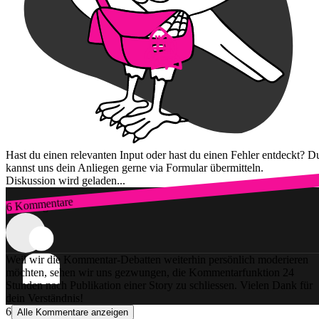
Hast du einen relevanten Input oder hast du einen Fehler entdeckt? D
kannst uns dein Anliegen gerne via Formular übermitteln.
Diskussion wird geladen...
6 Kommentare
Zum Login
Weil wir die Kommentar-Debatten weiterhin persönlich moderieren
möchten, sehen wir uns gezwungen, die Kommentarfunktion 24
Stunden nach Publikation einer Story zu schliessen. Vielen Dank für
dein Verständnis!
6
Alle Kommentare anzeigen