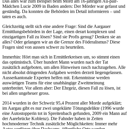
Das alles war zum Beispiel beim Mord am 16-jährigen Au-pair-
Mädchen Lucie 2009 in Baden anders: Der Mörder war gefasst und
geständig. Da konnten die Behörden im Detail informieren – und
taten es auch.
Gleichzeitig stellt sich eine andere Frage: Sind die Aargauer
Ermittlungsbehörden in der Lage, einen derart komplexen und
einzigartigen Fall zu lösen? Sind sie Profis genug? Denken sie an
alles? Oder gelangen wir an die Grenze des Föderalismus? Diese
Fragen sind von aussen schwer zu beurteilen.
Immerhin: Hört man sich in Ermittlerkreisen um, so stimmt einen
das optimistisch. Über hundert Mann wurden nach der Tat
zusätzlich aufgeboten, um allen Hinweisen rasch nachzugehen. Alle
nicht absolut dringenden Aufgaben werden derzeit liegengelassen.
Ausserkantonale Experten helfen mit. Erkenntnisse werden
auswärtigen Teams für eine unabhängige Zweitmeinung
unterbreitet. Vor allem aber: Der Ehrgeiz, diesen Fall zu lösen, ist
bei allen ungeheuer gross.
2014 wurden in der Schweiz 95,4 Prozent aller Morde aufgeklärt;
im Aargau gibt es nur zwei ungeklärte Tötungsdelikte (1996 wurde
eine Autostopperin tot in Spreitenbach gefunden, 2009 ein Mann auf
der Aarebrücke Koblenz). Die Fahnder haben in Zeiten
hochmoderner Technik zusätzliche Möglichkeiten: Immer mehr
Autos verfügen über Dashcams, öffentliche Orte werden