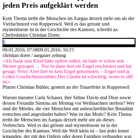
jeden Preis aufgeklärt werden
Kein Thema treibt die Menschen im Aargau derzeit mehr um als der
Vierfachmord von Rupperswil. Weil es das grösste und
mysteriöseste ist in der Geschichte des Kantons, schreibt az-
Chefredaktor Christian Dorer.
6
09.01.2016, 07:08
09.01.2016, 16:15
christian dorer / aargauer zeitung
«Als Isaak sein Kind hätte opfern sollen, da hatte er schon sein
Messer gezogen … Nur ist dann dort ein Engel erschienen und hat
gesagt: Nein! Aber hier ist kein Engel gekommen. – Engel sind ja
Gottes Geschichtenerzähler. Der Glaube ist schwierig, wenn es still
ist.»
Pfarrer Christian Bühler, gestern an der Trauerfeier in Rupperswil
Warum mussten Carla Schauer, ihre Söhne Davin und Dion sowie
dessen Freundin Simona am Montag vor Weihnachten sterben? Wer
sind die Mörder, die vier Menschen mit unbeschreiblicher Brutalität
erstochen und angezündet haben? Was ist das Motiv? Kein Thema
treibt die Menschen im Aargau derzeit mehr um als dieses
Verbrechen. Weil es das grösste und mysteriöseste ist in der
Geschichte des Kantons. Weil die Welt klein ist – fast jeder kennt
jemanden, der mit den Opfern oder deren Familien verbunden war.