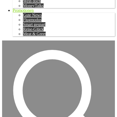
Wein doch
MoneyTalks
Promotionen
Gute News
Flugmodus
Smart gespart
Reise-Glück
Meat & Greet