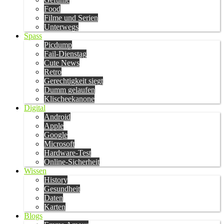
Food
Filme und Serien
Unterwegs
Spass
Picdump
Fail-Dienstag
Cute News
Retro
Gerechtigkeit siegt
Dumm gelaufen
Klischeekanone
Digital
Android
Apple
Google
Microsoft
Hardware-Test
Online-Sicherheit
Wissen
History
Gesundheit
Daten
Karten
Blogs