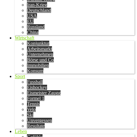
Iran-Krieg
Deutschland
USA
EU
Russland
China
Wirtschaft
Konjunktur
Arbeitsmarkt
Unternehmen
Börse und Co
Immobilien
Konsum
Sport
Fussball
Eishockey
Eismeister Zaugg
Formel 1
Tennis
Velo
Ski
Unvergessen
Resultate
Leben
Gefühle