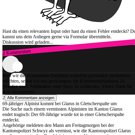
Hast du einen relevanten Input oder hast du einen Fehler entdeckt? D
kannst uns dein Anliegen gerne via Formular übermitteln.
Diskussion wird geladen...
2 Kommentare
Zum Login
Weil wir die Kommentar-Debatten weiterhin persönlich moderieren
möchten, sehen wir uns gezwungen, die Kommentarfunktion 24
Stunden nach Publikation einer Story zu schliessen. Vielen Dank für
dein Verständnis!
2
Alle Kommentare anzeigen
69-jähriger Alpinist kommt bei Glarus in Gletscherspalte um
Die Suche nach einem vermissten Alpinisten im Kanton Glarus
endet tragisch: Der 69-Jährige wurde tot in einer Gletscherspalte
entdeckt.
Angehörige meldeten den Mann am Freitagmorgen bei der
Kantonspolizei Schwyz als vermisst, wie die Kantonspolizei Glarus