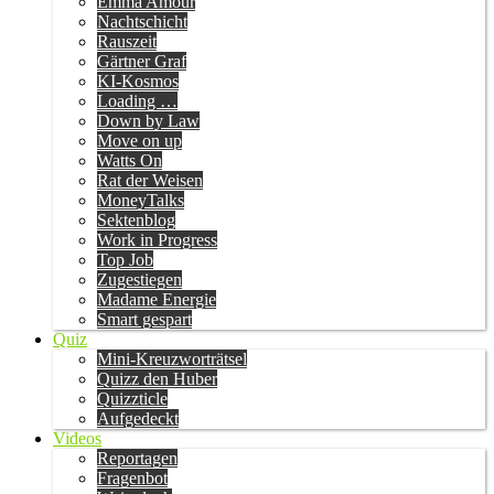
Emma Amour
Nachtschicht
Rauszeit
Gärtner Graf
KI-Kosmos
Loading …
Down by Law
Move on up
Watts On
Rat der Weisen
MoneyTalks
Sektenblog
Work in Progress
Top Job
Zugestiegen
Madame Energie
Smart gespart
Quiz
Mini-Kreuzworträtsel
Quizz den Huber
Quizzticle
Aufgedeckt
Videos
Reportagen
Fragenbot