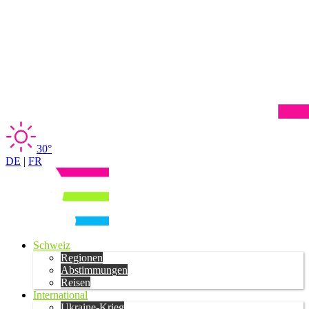
30°
DE
|
FR
Schweiz
Regionen
Abstimmungen
Reisen
International
Ukraine-Krieg