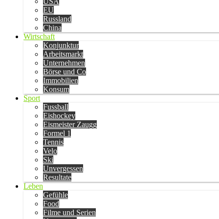
USA
EU
Russland
China
Wirtschaft
Konjunktur
Arbeitsmarkt
Unternehmen
Börse und Co
Immobilien
Konsum
Sport
Fussball
Eishockey
Eismeister Zaugg
Formel 1
Tennis
Velo
Ski
Unvergessen
Resultate
Leben
Gefühle
Food
Filme und Serien