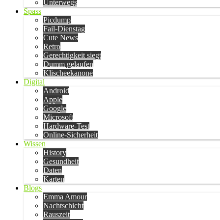
Unterwegs
Spass
Picdump
Fail-Dienstag
Cute News
Retro
Gerechtigkeit siegt
Dumm gelaufen
Klischeekanone
Digital
Android
Apple
Google
Microsoft
Hardware-Test
Online-Sicherheit
Wissen
History
Gesundheit
Daten
Karten
Blogs
Emma Amour
Nachtschicht
Rauszeit