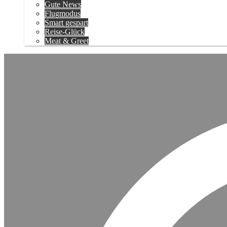
Gute News
Flugmodus
Smart gespart
Reise-Glück
Meat & Greet