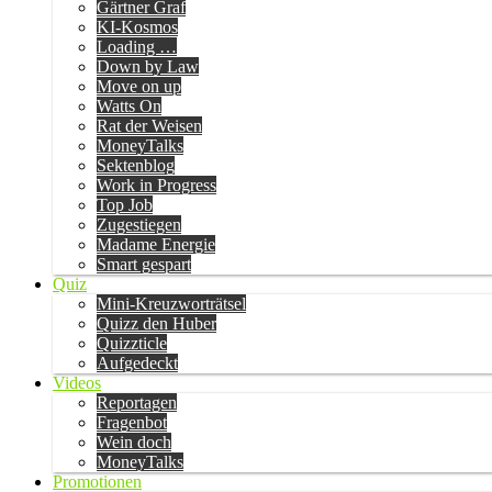
Gärtner Graf
KI-Kosmos
Loading …
Down by Law
Move on up
Watts On
Rat der Weisen
MoneyTalks
Sektenblog
Work in Progress
Top Job
Zugestiegen
Madame Energie
Smart gespart
Quiz
Mini-Kreuzworträtsel
Quizz den Huber
Quizzticle
Aufgedeckt
Videos
Reportagen
Fragenbot
Wein doch
MoneyTalks
Promotionen