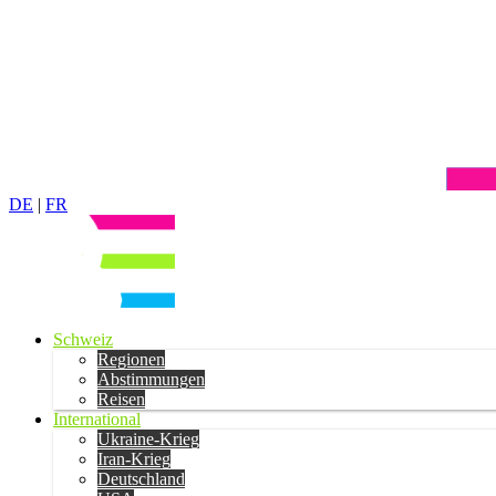
DE
|
FR
Schweiz
Regionen
Abstimmungen
Reisen
International
Ukraine-Krieg
Iran-Krieg
Deutschland