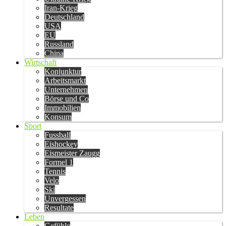
Iran-Krieg
Deutschland
USA
EU
Russland
China
Wirtschaft
Konjunktur
Arbeitsmarkt
Unternehmen
Börse und Co
Immobilien
Konsum
Sport
Fussball
Eishockey
Eismeister Zaugg
Formel 1
Tennis
Velo
Ski
Unvergessen
Resultate
Leben
Gefühle