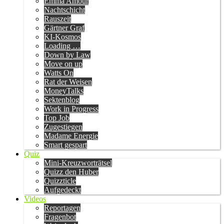
Emma Amour
Nachtschicht
Rauszeit
Gärtner Graf
KI-Kosmos
Loading …
Down by Law
Move on up
Watts On
Rat der Weisen
MoneyTalks
Sektenblog
Work in Progress
Top Job
Zugestiegen
Madame Energie
Smart gespart
Quiz
Mini-Kreuzworträtsel
Quizz den Huber
Quizzticle
Aufgedeckt
Videos
Reportagen
Fragenbot