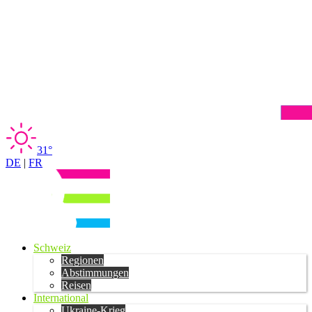
31°
DE
|
FR
Schweiz
Regionen
Abstimmungen
Reisen
International
Ukraine-Krieg