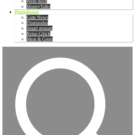
Wein doch
MoneyTalks
Promotionen
Gute News
Flugmodus
Smart gespart
Reise-Glück
Meat & Greet