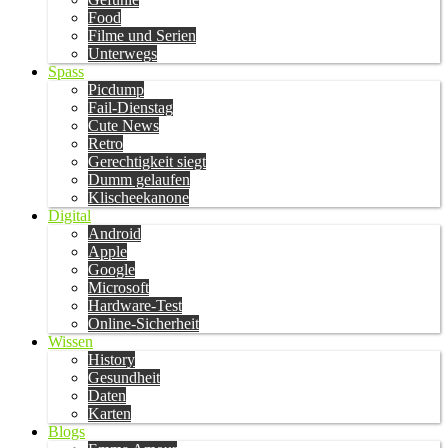
Food
Filme und Serien
Unterwegs
Spass
Picdump
Fail-Dienstag
Cute News
Retro
Gerechtigkeit siegt
Dumm gelaufen
Klischeekanone
Digital
Android
Apple
Google
Microsoft
Hardware-Test
Online-Sicherheit
Wissen
History
Gesundheit
Daten
Karten
Blogs