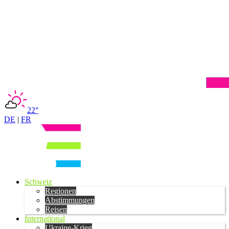
22°
DE
|
FR
Schweiz
Regionen
Abstimmungen
Reisen
International
Ukraine-Krieg