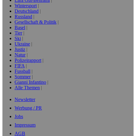
Lara Gut-Behrami
Wintersport
Deutschland
Russland
Gesellschaft & Politik
Basel
Tier
Ski
Ukraine
Justiz
Natur
Polizeirapport
FIFA
Fussball
Sommer
Gianni Infantino
Alle Themen
Newsletter
Werbung / PR
Jobs
Impressum
AGB