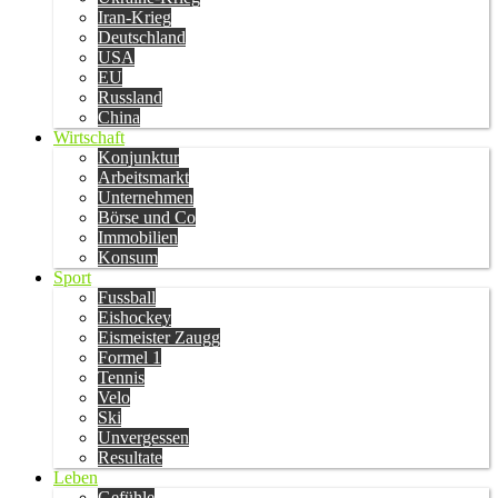
Iran-Krieg
Deutschland
USA
EU
Russland
China
Wirtschaft
Konjunktur
Arbeitsmarkt
Unternehmen
Börse und Co
Immobilien
Konsum
Sport
Fussball
Eishockey
Eismeister Zaugg
Formel 1
Tennis
Velo
Ski
Unvergessen
Resultate
Leben
Gefühle