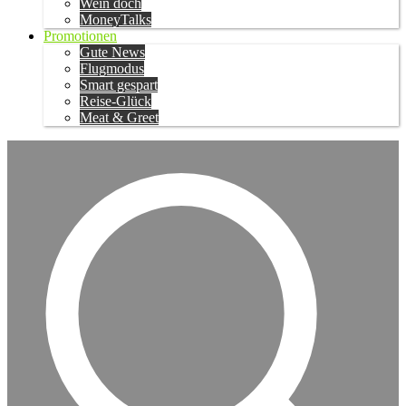
Wein doch
MoneyTalks
Promotionen
Gute News
Flugmodus
Smart gespart
Reise-Glück
Meat & Greet