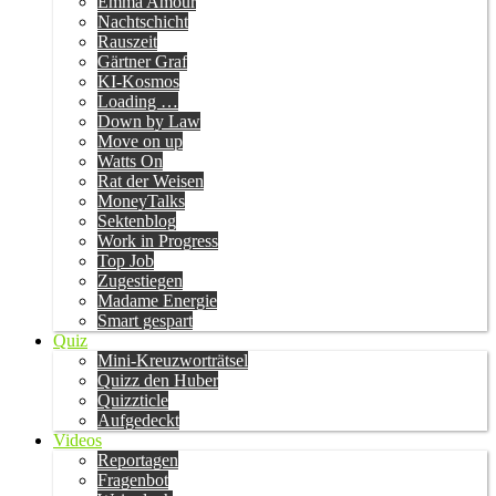
Emma Amour
Nachtschicht
Rauszeit
Gärtner Graf
KI-Kosmos
Loading …
Down by Law
Move on up
Watts On
Rat der Weisen
MoneyTalks
Sektenblog
Work in Progress
Top Job
Zugestiegen
Madame Energie
Smart gespart
Quiz
Mini-Kreuzworträtsel
Quizz den Huber
Quizzticle
Aufgedeckt
Videos
Reportagen
Fragenbot