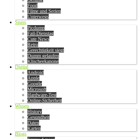
Food
Filme und Serien
Unterwegs
Spass
Picdump
Fail-Dienstag
Cute News
Retro
Gerechtigkeit siegt
Dumm gelaufen
Klischeekanone
Digital
Android
Apple
Google
Microsoft
Hardware-Test
Online-Sicherheit
Wissen
History
Gesundheit
Daten
Karten
Blogs