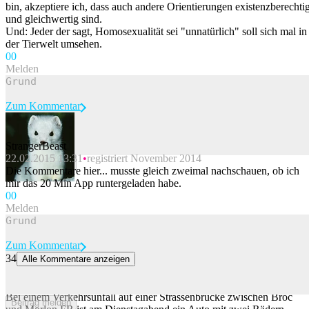
bin, akzeptiere ich, dass auch andere Orientierungen existenzberechtig
und gleichwertig sind.
Und: Jeder der sagt, Homosexualität sei "unnatürlich" soll sich mal in
der Tierwelt umsehen.
0
0
Melden
Zum Kommentar
StrangerBeast
22.02.2015 13:31
registriert November 2014
Beitrag melden
Die Kommentare hier... musste gleich zweimal nachschauen, ob ich
mir das 20 Min App runtergeladen habe.
0
0
Melden
Zum Kommentar
34
Alle Kommentare anzeigen
Morlon FR: Auto hängt nach Unfall mit zwei Rädern über dem
Abgrund
Bei einem Verkehrsunfall auf einer Strassenbrücke zwischen Broc
Beitrag melden