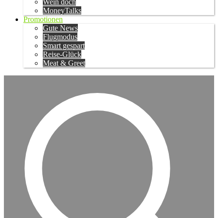
Wein doch
MoneyTalks
Promotionen
Gute News
Flugmodus
Smart gespart
Reise-Glück
Meat & Greet