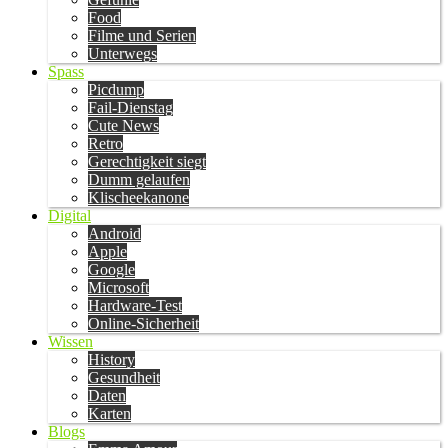
Food
Filme und Serien
Unterwegs
Spass
Picdump
Fail-Dienstag
Cute News
Retro
Gerechtigkeit siegt
Dumm gelaufen
Klischeekanone
Digital
Android
Apple
Google
Microsoft
Hardware-Test
Online-Sicherheit
Wissen
History
Gesundheit
Daten
Karten
Blogs