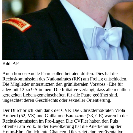
Bild: AP
Auch homo­sexuelle Paare sollen heiraten dürfen. Dies hat die
Rechtskommission des Nationalrates (RK) am Freitag entschieden.
Die Mitglieder unterstützten den grünliberalen Vorstoss «Ehe für
alle» mit 12 zu 9 Stimmen. Die Ini­tiative verlangt, dass alle rechtlich
geregelten Lebensgemeinschaften für alle Paare geöffnet sind,
ungeachtet deren Geschlechts oder sexueller Orientierung.
Der Durchbruch kam dank der CVP. Die Christde­mokraten Viola
Amherd (52, VS) und Guillaume Barazzone (33, GE) waren in der
Rechtskommission im Pro-Lager. Die CVPler haben den Puls
offenbar am Volk. In der Bevölkerung hat die Anerkennung der
Homo-Ehe nämlich gute Chancen. Dies zeigt eine repräsentative