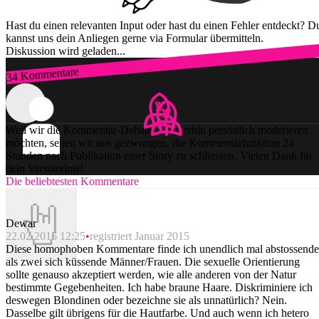
Hast du einen relevanten Input oder hast du einen Fehler entdeckt? D
kannst uns dein Anliegen gerne via Formular übermitteln.
Diskussion wird geladen...
34 Kommentare
Zum Login
Weil wir die Kommentar-Debatten weiterhin persönlich moderieren
möchten, sehen wir uns gezwungen, die Kommentarfunktion 24
Stunden nach Publikation einer Story zu schliessen. Vielen Dank für
dein Verständnis!
Die beliebtesten Kommentare
Dewar
22.02.2015 12:25
registriert Januar 2015
Diese homophoben Kommentare finde ich unendlich mal abstossende
als zwei sich küssende Männer/Frauen. Die sexuelle Orientierung
sollte genauso akzeptiert werden, wie alle anderen von der Natur
bestimmte Gegebenheiten. Ich habe braune Haare. Diskriminiere ich
deswegen Blondinen oder bezeichne sie als unnatürlich? Nein.
Dasselbe gilt übrigens für die Hautfarbe. Und auch wenn ich hetero