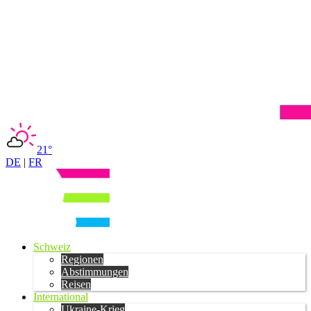
21°
DE
|
FR
Schweiz
Regionen
Abstimmungen
Reisen
International
Ukraine-Krieg