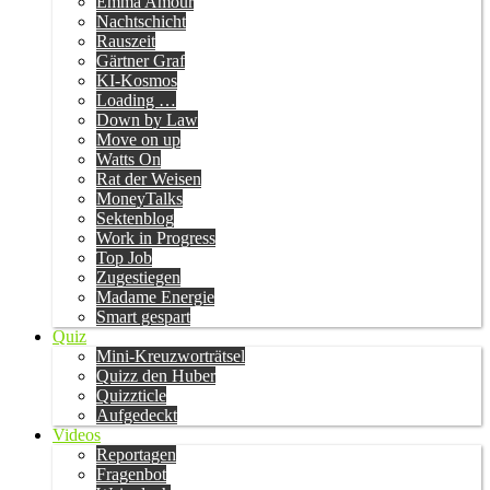
Emma Amour
Nachtschicht
Rauszeit
Gärtner Graf
KI-Kosmos
Loading …
Down by Law
Move on up
Watts On
Rat der Weisen
MoneyTalks
Sektenblog
Work in Progress
Top Job
Zugestiegen
Madame Energie
Smart gespart
Quiz
Mini-Kreuzworträtsel
Quizz den Huber
Quizzticle
Aufgedeckt
Videos
Reportagen
Fragenbot