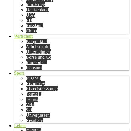
Iran-Krieg
Deutschland
USA
EU
Russland
China
Wirtschaft
Konjunktur
Arbeitsmarkt
Unternehmen
Börse und Co
Immobilien
Konsum
Sport
Fussball
Eishockey
Eismeister Zaugg
Formel 1
Tennis
Velo
Ski
Unvergessen
Resultate
Leben
Gefühle