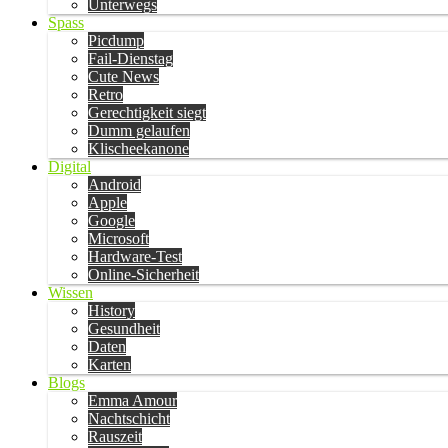
Unterwegs
Spass
Picdump
Fail-Dienstag
Cute News
Retro
Gerechtigkeit siegt
Dumm gelaufen
Klischeekanone
Digital
Android
Apple
Google
Microsoft
Hardware-Test
Online-Sicherheit
Wissen
History
Gesundheit
Daten
Karten
Blogs
Emma Amour
Nachtschicht
Rauszeit