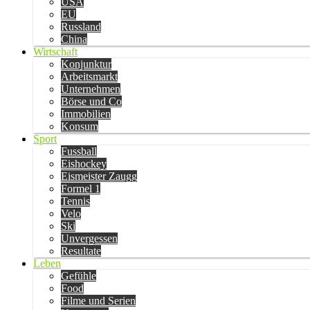
USA
EU
Russland
China
Wirtschaft
Konjunktur
Arbeitsmarkt
Unternehmen
Börse und Co
Immobilien
Konsum
Sport
Fussball
Eishockey
Eismeister Zaugg
Formel 1
Tennis
Velo
Ski
Unvergessen
Resultate
Leben
Gefühle
Food
Filme und Serien