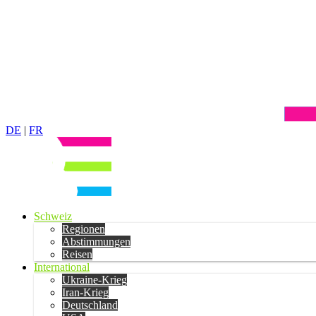
DE
|
FR
Schweiz
Regionen
Abstimmungen
Reisen
International
Ukraine-Krieg
Iran-Krieg
Deutschland