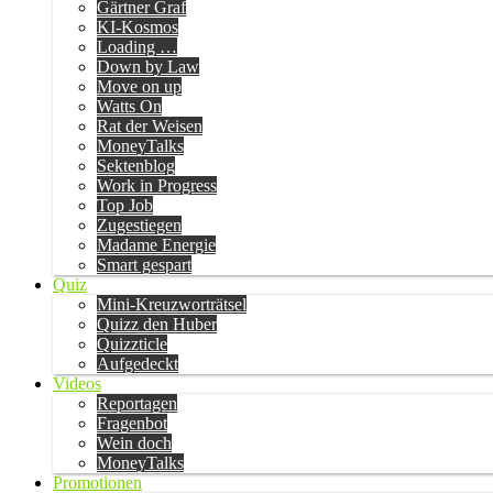
Gärtner Graf
KI-Kosmos
Loading …
Down by Law
Move on up
Watts On
Rat der Weisen
MoneyTalks
Sektenblog
Work in Progress
Top Job
Zugestiegen
Madame Energie
Smart gespart
Quiz
Mini-Kreuzworträtsel
Quizz den Huber
Quizzticle
Aufgedeckt
Videos
Reportagen
Fragenbot
Wein doch
MoneyTalks
Promotionen