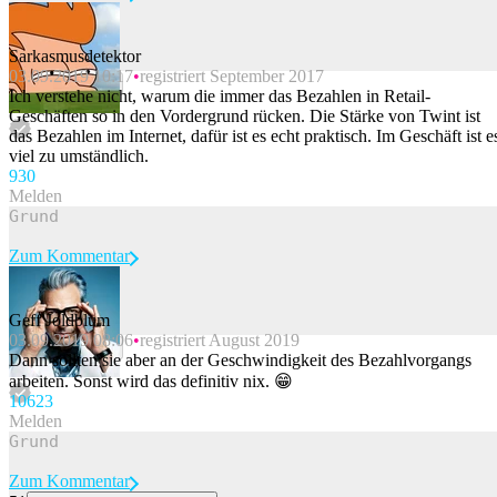
Sarkasmusdetektor
03.09.2019 10:17
registriert September 2017
Beitrag melden
Ich verstehe nicht, warum die immer das Bezahlen in Retail-
Geschäften so in den Vordergrund rücken. Die Stärke von Twint ist
das Bezahlen im Internet, dafür ist es echt praktisch. Im Geschäft ist e
viel zu umständlich.
93
0
Melden
Zum Kommentar
Geff Joldblum
03.09.2019 08:06
registriert August 2019
Beitrag melden
Dann sollten sie aber an der Geschwindigkeit des Bezahlvorgangs
arbeiten. Sonst wird das definitiv nix. 😁
106
23
Melden
Zum Kommentar