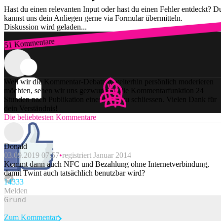
Hast du einen relevanten Input oder hast du einen Fehler entdeckt? D
kannst uns dein Anliegen gerne via Formular übermitteln.
Diskussion wird geladen...
51 Kommentare
Zum Login
Weil wir die Kommentar-Debatten weiterhin persönlich moderieren
möchten, sehen wir uns gezwungen, die Kommentarfunktion 24
Stunden nach Publikation einer Story zu schliessen. Vielen Dank für
dein Verständnis!
Die beliebtesten Kommentare
Donald
03.09.2019 07:57
registriert Januar 2014
Kommt dann auch NFC und Bezahlung ohne Internetverbindung,
damit Twint auch tatsächlich benutzbar wird?
143
33
Melden
Zum Kommentar