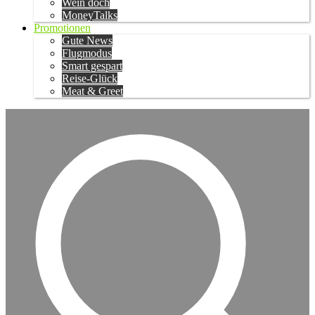
Wein doch
MoneyTalks
Promotionen
Gute News
Flugmodus
Smart gespart
Reise-Glück
Meat & Greet