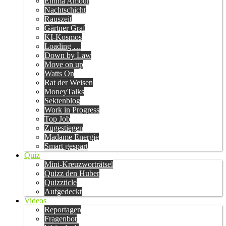
Emma Amour
Nachtschicht
Rauszeit
Gärtner Graf
KI-Kosmos
Loading …
Down by Law
Move on up
Watts On
Rat der Weisen
MoneyTalks
Sektenblog
Work in Progress
Top Job
Zugestiegen
Madame Energie
Smart gespart
Quiz
Mini-Kreuzworträtsel
Quizz den Huber
Quizzticle
Aufgedeckt
Videos
Reportagen
Fragenbot