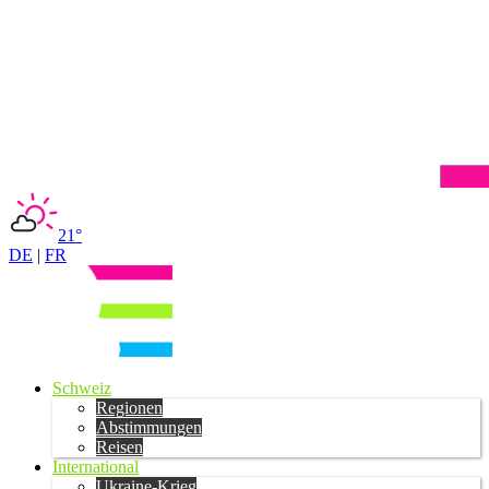
21°
DE
|
FR
Schweiz
Regionen
Abstimmungen
Reisen
International
Ukraine-Krieg