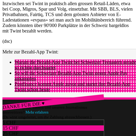
Inzwischen sei Twint in praktisch allen grossen Retail-Läden, etwa
bei Coop, Migros, Spar und Volg, einsetzbar. Mit SBB, BLS, vielen
Privatbahnen, Fairtiq, TCS und dem grössten Anbieter von E-
Ladestationen «evpass» sei man auch im Mobilitätsbereich führend.
Zudem könnten über 90'000 Parkplätze in der Schweiz bargeldlos
mit Twint bezahlt werden.
(dsc)
Mehr zur Bezahl-App Twint:
Warum die Bezahl-App Twint bei Schweizer Teenagern gerade
so richtig durchstartet
So will die Schweizer Bezahl-App Twint gegen Apple Pay
ankämpfen
Postfinance kommt Apple zuvor und startet ihre Bezahl-App
Twint schon heute
DANKE FÜR DIE ♥
Würdest du gerne watson und unseren Journalismus
unterstützen?
Mehr erfahren
(Du wirst umgeleitet, um die Zahlung abzuschliessen.)
5 CHF
15 CHF
25 CHF