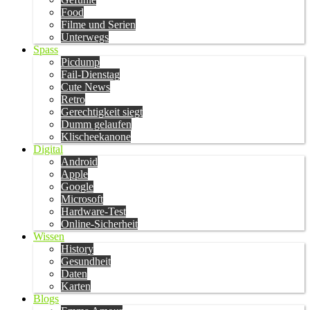
Food
Filme und Serien
Unterwegs
Spass
Picdump
Fail-Dienstag
Cute News
Retro
Gerechtigkeit siegt
Dumm gelaufen
Klischeekanone
Digital
Android
Apple
Google
Microsoft
Hardware-Test
Online-Sicherheit
Wissen
History
Gesundheit
Daten
Karten
Blogs