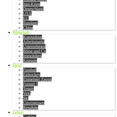
Iran-Krieg
Deutschland
USA
EU
Russland
China
Wirtschaft
Konjunktur
Arbeitsmarkt
Unternehmen
Börse und Co
Immobilien
Konsum
Sport
Fussball
Eishockey
Eismeister Zaugg
Formel 1
Tennis
Velo
Ski
Unvergessen
Resultate
Leben
Gefühle