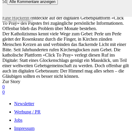
51
Alle Kommentare anzeigen
Sicherheitslücke beim Papst – Gebets-App legt Daten von 700'000
Konten offen
Eine Hackerin entdeckte auf der digitalen Gebetsplattform «Click
Beitrag melden
To Pray» des Papstes frei zugängliche persönliche Informationen.
Offenbar blieb das Problem über Monate bestehen.
Der Katholizismus kennt viele Wege zum Gebet: Perle um Perle
gleitet der Rosenkranz durch die Finger, in Kirchen zünden
Menschen Kerzen an und verbinden das flackernde Licht mit einer
Bitte. Seit Jahrhunderten rufen Kirchenglocken zum Gebet. Die
katholische Plattform «Click To Pray» verlegt diesen Ruf ins
Digitale: Statt eines Glockenschlags genügt ein Mausklick, um Teil
einer weltweiten Gebetsgemeinschaft zu werden. Doch offenbar gilt
auch im digitalen Gebetsraum: Der Himmel mag alles sehen – die
Gläubigen sollten es besser nicht können.
Zur Story
0
0
Newsletter
Werbung / PR
Jobs
Impressum