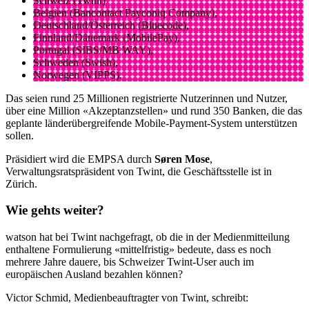
Schweiz (Twint)
Belgien (Bancontact Payconiq Company),
Deutschland/Österreich (
Bluecode
),
Finnland/Dänemark (MobilePay),
Portugal (SIBS/MB WAY),
Schweden (Swish),
Norwegen (VIPPS).
Das seien rund 25 Millionen registrierte Nutzerinnen und Nutzer,
über eine Million «Akzeptanzstellen» und rund 350 Banken, die das
geplante länderübergreifende Mobile-Payment-System unterstützen
sollen.
Präsidiert wird die EMPSA durch
Søren Mose
,
Verwaltungsratspräsident von Twint, die Geschäftsstelle ist in
Zürich.
Wie gehts weiter?
watson hat bei Twint nachgefragt, ob die in der Medienmitteilung
enthaltene Formulierung «mittelfristig» bedeute, dass es noch
mehrere Jahre dauere, bis Schweizer Twint-User auch im
europäischen Ausland bezahlen können?
Victor Schmid, Medienbeauftragter von Twint, schreibt: