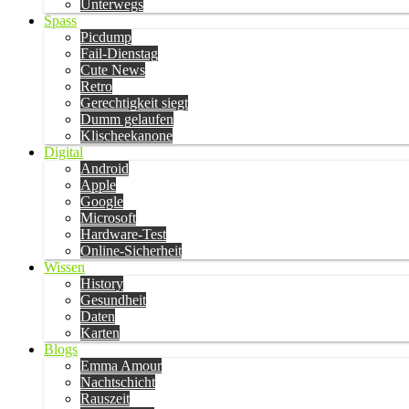
Unterwegs
Spass
Picdump
Fail-Dienstag
Cute News
Retro
Gerechtigkeit siegt
Dumm gelaufen
Klischeekanone
Digital
Android
Apple
Google
Microsoft
Hardware-Test
Online-Sicherheit
Wissen
History
Gesundheit
Daten
Karten
Blogs
Emma Amour
Nachtschicht
Rauszeit