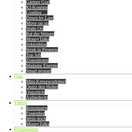
Gärtner Graf
KI-Kosmos
Loading …
Down by Law
Move on up
Watts On
Rat der Weisen
MoneyTalks
Sektenblog
Work in Progress
Top Job
Zugestiegen
Madame Energie
Smart gespart
Quiz
Mini-Kreuzworträtsel
Quizz den Huber
Quizzticle
Aufgedeckt
Videos
Reportagen
Fragenbot
Wein doch
MoneyTalks
Promotionen