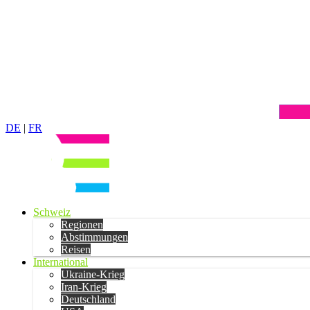
DE
|
FR
Schweiz
Regionen
Abstimmungen
Reisen
International
Ukraine-Krieg
Iran-Krieg
Deutschland