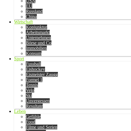
USA
EU
Russland
China
Wirtschaft
Konjunktur
Arbeitsmarkt
Unternehmen
Börse und Co
Immobilien
Konsum
Sport
Fussball
Eishockey
Eismeister Zaugg
Formel 1
Tennis
Velo
Ski
Unvergessen
Resultate
Leben
Gefühle
Food
Filme und Serien