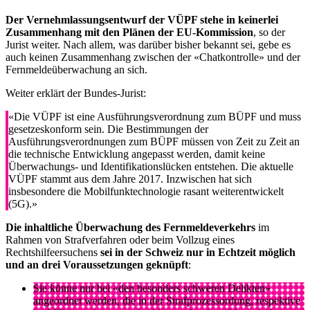
Der Vernehmlassungsentwurf der VÜPF stehe in keinerlei
Zusammenhang mit den Plänen der EU-Kommission
, so der
Jurist weiter. Nach allem, was darüber bisher bekannt sei, gebe es
auch keinen Zusammenhang zwischen der «Chatkontrolle» und der
Fernmeldeüberwachung an sich.
Weiter erklärt der Bundes-Jurist:
«Die VÜPF ist eine Ausführungsverordnung zum BÜPF und muss
gesetzeskonform sein. Die Bestimmungen der
Ausführungsverordnungen zum BÜPF müssen von Zeit zu Zeit an
die technische Entwicklung angepasst werden, damit keine
Überwachungs- und Identifikationslücken entstehen. Die aktuelle
VÜPF stammt aus dem Jahre 2017. Inzwischen hat sich
insbesondere die Mobilfunktechnologie rasant weiterentwickelt
(5G).»
Die inhaltliche Überwachung des Fernmeldeverkehrs
im
Rahmen von Strafverfahren oder beim Vollzug eines
Rechtshilfeersuchens
sei in der Schweiz nur in Echtzeit möglich
und an drei Voraussetzungen geknüpft
:
Sie könne nur bei «den besonders schweren Delikten»
angeordnet werden, die in der Strafprozessordung, respektive