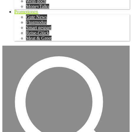
Wein doch
MoneyTalks
Promotionen
Gute News
Flugmodus
Smart gespart
Reise-Glück
Meat & Greet