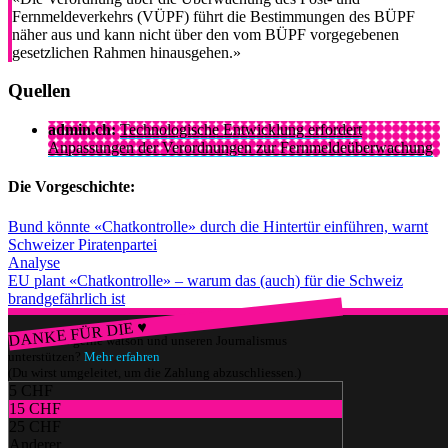
Fernmeldeverkehrs (VÜPF) führt die Bestimmungen des BÜPF
näher aus und kann nicht über den vom BÜPF vorgegebenen
gesetzlichen Rahmen hinausgehen.»
Quellen
admin.ch:
Technologische Entwicklung erfordert
Anpassungen der Verordnungen zur Fernmeldeüberwachung
Die Vorgeschichte:
Bund könnte «Chatkontrolle» durch die Hintertür einführen, warnt
Schweizer Piratenpartei
Analyse
EU plant «Chatkontrolle» – warum das (auch) für die Schweiz
brandgefährlich ist
DANKE FÜR DIE ♥
Würdest du gerne watson und unseren Journalismus
unterstützen?
Mehr erfahren
(Du wirst umgeleitet, um die Zahlung abzuschliessen.)
5 CHF
15 CHF
25 CHF
Anderer