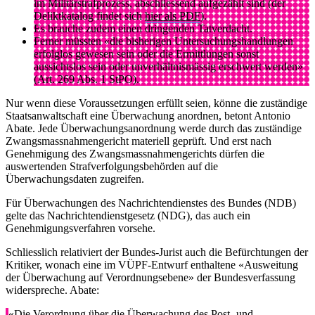
im Militärstrafprozess, abschliessend aufgezählt sind (der
Deliktkatalog findet sich
hier als PDF
).
Es brauche zudem einen dringenden Tatverdacht.
Ferner müssten «die bisherigen Untersuchungshandlungen
erfolglos gewesen sein oder die Ermittlungen sonst
aussichtslos sein oder unverhältnismässig erschwert werden»
(Art. 269 Abs. 1 StPO).
Nur wenn diese Voraussetzungen erfüllt seien, könne die zuständige
Staatsanwaltschaft eine Überwachung anordnen, betont Antonio
Abate. Jede Überwachungsanordnung werde durch das zuständige
Zwangsmassnahmengericht materiell geprüft. Und erst nach
Genehmigung des Zwangsmassnahmengerichts dürfen die
auswertenden Strafverfolgungsbehörden auf die
Überwachungsdaten zugreifen.
Für Überwachungen des Nachrichtendienstes des Bundes (NDB)
gelte das Nachrichtendienstgesetz (NDG), das auch ein
Genehmigungsverfahren vorsehe.
Schliesslich relativiert der Bundes-Jurist auch die Befürchtungen der
Kritiker, wonach eine im VÜPF-Entwurf enthaltene «Ausweitung
der Überwachung auf Verordnungsebene» der Bundesverfassung
widerspreche. Abate:
«Die Verordnung über die Überwachung des Post- und