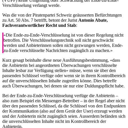
(VÜPF) keine Umgehung oder Schwächung der Ende-zu-Ende-
Verschlüsselung verlangt werde.
Was die von der Piratenpartei Schweiz geäusserten Befürchtungen
zu Art. 50 Abs. 7 betrifft, betont der Jurist
Antonio Abate,
Fachverantwortlicher Recht und Stab
:
«Die Ende-zu-Ende-Verschlüsselung ist von dieser Regelung nicht
betroffen. Die Verschlüsselungstechnik soll nicht geschwächt
werden und Anbieterinnen sollen nicht gezwungen werden, Ende-
zu-Ende verschlüsselte Nachrichten zugänglich zu machen.»
Kurz gesagt beinhalte diese neue Ausführungsbestimmung, «dass
die Anbieterin bei angeordneten Überwachungen verschlüsselte
Inhalte lesbar zur Verfügung stellen» müsse, wenn sie über den
passenden Schlüssel verfüge oder wenn sie in ihrem Kontrollbereich
auf die unverschlüsselten Inhalte zugreifen könne. Dies betreffe
auch Überwachungen, bei denen sie nur eine Duldungspflicht habe.
Bei der Ende-zu-Ende-Verschlüsselung verfüge die Anbieterin –
also zum Beispiel ein Messenger-Betreiber – in der Regel aber nicht
über den passenden Schlüssel, da die Schlüssel von den Endpunkten
der Kommunikation (also auf dem Gerät der User) erzeugt werden
und der Anbieterin nicht zugänglich seien. Ausserdem befänden sich
die unverschlüsselten Inhalte nicht im Kontrollbereich der
Anbieterin.