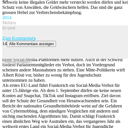
Schweiz keine illegalen Gelder mehr versteckt werden dürfen und ke
Schutz von Anwälten, die Geldwäschern helfen. Das sind die ganz
grossen Hebel zur Verbrechensbekämpfung.
20
14
Melden
Zum Kommentar
14
Alle Kommentare anzeigen
«Rösti hat sich den Tech-Konzernen gebeugt»
In Frankreich dürfen Kinder und Jugendliche unter 15 Jahren bald
keine Social-Media-Plattformen mehr nutzen. Auch in der Schweiz
Beitrag melden
fordern Parlamentsmitglieder ein Verbot, doch im Vordergrund
scheinen andere Massnahmen zu stehen. Eine Mitte-Politikerin wirft
Albert Rösti vor, bisher zu wenig für den Jugendschutz
unternommen zu haben.
Als erstes EU-Land führt Frankreich ein Social-Media-Verbot für
unter 15-Jährige ein. Ab dem 1. September dürfen sie keine neuen
Konten auf Snapchat, TikTok und Instagram eröffnen. Ziel davon
soll der Schutz der Gesundheit von Heranwachsenden sein. Ein
Bericht der nationalen Gesundheitsbehörde weist auf die Gefahren
von Cybermobbing, dem ständigen Vergleichen mit anderen und
süchtig machenden Algorithmen hin. Damit schlägt Frankreich
einen ähnlichen Weg wie Australien ein, das vergangenes Jahr als
weltweit erstes Land ein Social-Media-Verbot für Jugendliche