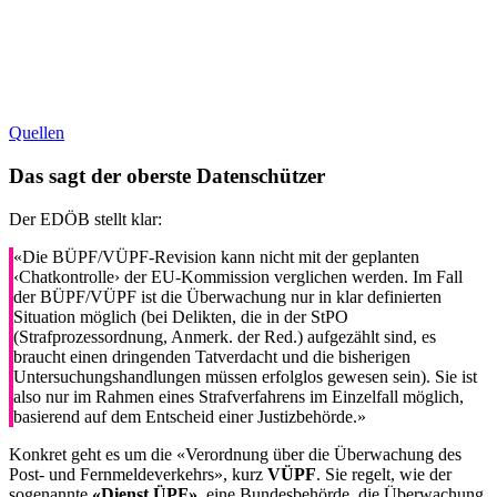
Quellen
Das sagt der oberste Datenschützer
Der EDÖB stellt klar:
«Die BÜPF/VÜPF-Revision kann nicht mit der geplanten
‹Chatkontrolle› der EU-Kommission verglichen werden. Im Fall
der BÜPF/VÜPF ist die Überwachung nur in klar definierten
Situation möglich (bei Delikten, die in der StPO
(Strafprozessordnung, Anmerk. der Red.) aufgezählt sind, es
braucht einen dringenden Tatverdacht und die bisherigen
Untersuchungshandlungen müssen erfolglos gewesen sein). Sie ist
also nur im Rahmen eines Strafverfahrens im Einzelfall möglich,
basierend auf dem Entscheid einer Justizbehörde.»
Konkret geht es um die «Verordnung über die Überwachung des
Post- und Fernmeldeverkehrs», kurz
VÜPF
. Sie regelt, wie der
sogenannte
«Dienst ÜPF»
, eine Bundesbehörde, die Überwachung