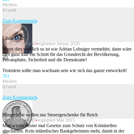
Melden
Zum Kommentar
Linda Diaz
20.05.2022 16:50
registriert Januar 2020
Beitrag melden
Wenn dies wirklich so ist wie Adrian Lobsiger vermeldet, dann wäre
dies ganz klar ein Schritt für das Grundrecht der Bevölkerung,
Privatsphäre, Sicherheit und die Demokratie!
Trotzdem sollte man wachsam sein wie sich das ganze entwickelt!
35
1
Melden
Zum Kommentar
Bürgerliche wollen nur Steuergeschenke für Reich
20.05.2022 15:19
registriert Mai 2015
Beitrag melden
Man würde besser mal Gesetze zum Schutz von Kriminellen
abschaffen. Kein inländisches Bankgeheimnis mehr, damit in der