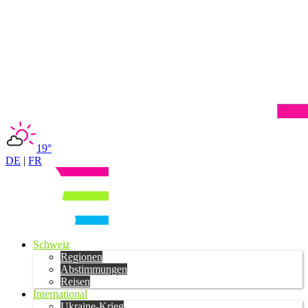
19°
DE
|
FR
Schweiz
Regionen
Abstimmungen
Reisen
International
Ukraine-Krieg