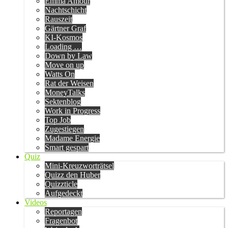
Emma Amour
Nachtschicht
Rauszeit
Gärtner Graf
KI-Kosmos
Loading …
Down by Law
Move on up
Watts On
Rat der Weisen
MoneyTalks
Sektenblog
Work in Progress
Top Job
Zugestiegen
Madame Energie
Smart gespart
Quiz
Mini-Kreuzworträtsel
Quizz den Huber
Quizzticle
Aufgedeckt
Videos
Reportagen
Fragenbot