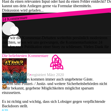
Hast du einen relevanten Input oder hast du einen Fehler entdeckt? D
kannst uns dein Anliegen gerne via Formular übermitteln.
Diskussion wird geladen...
14 Kommentare
Zum Login
Weil wir die Kommentar-Debatten weiterhin persönlich moderieren
möchten, sehen wir uns gezwungen, die Kommentarfunktion 24
Stunden nach Publikation einer Story zu schliessen. Vielen Dank für
dein Verständnis!
Die beliebtesten Kommentare
Atavar
20.05.2022 15:05
registriert März 2020
Durch Backdoors kommen immer auch ungebetene Gäste.
Zudem sind Polizei- / Justiz- und weitere Sicherheitsbehörden nicht
dafür bekannt, gegebene Möglichkeiten möglichst sparsam
einzusetzen.
Es ist richtig und wichtig, dass sich Lobsiger gegen verpflichtende
Backdoors stellt.
62
0