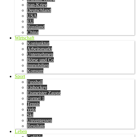
Iran-Krieg
Deutschland
USA
EU
Russland
China
Wirtschaft
Konjunktur
Arbeitsmarkt
Unternehmen
Börse und Co
Immobilien
Konsum
Sport
Fussball
Eishockey
Eismeister Zaugg
Formel 1
Tennis
Velo
Ski
Unvergessen
Resultate
Leben
Gefühle