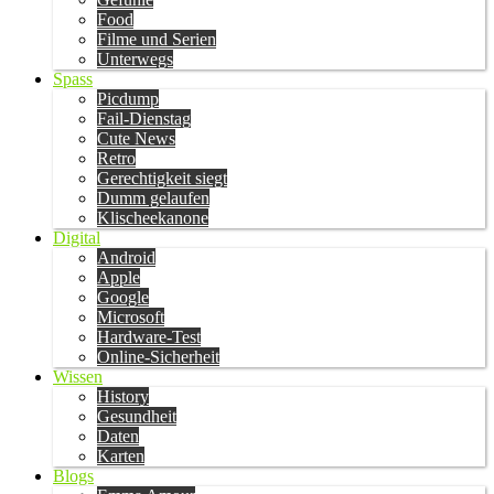
Food
Filme und Serien
Unterwegs
Spass
Picdump
Fail-Dienstag
Cute News
Retro
Gerechtigkeit siegt
Dumm gelaufen
Klischeekanone
Digital
Android
Apple
Google
Microsoft
Hardware-Test
Online-Sicherheit
Wissen
History
Gesundheit
Daten
Karten
Blogs