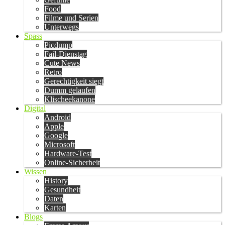
Food
Filme und Serien
Unterwegs
Spass
Picdump
Fail-Dienstag
Cute News
Retro
Gerechtigkeit siegt
Dumm gelaufen
Klischeekanone
Digital
Android
Apple
Google
Microsoft
Hardware-Test
Online-Sicherheit
Wissen
History
Gesundheit
Daten
Karten
Blogs