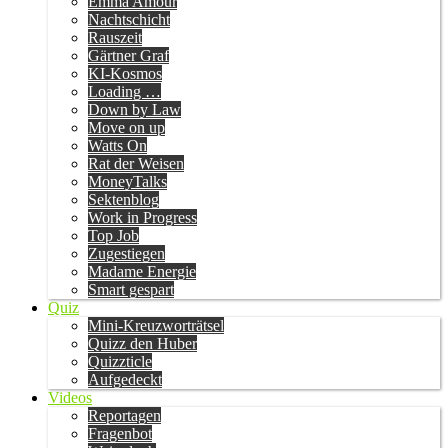
Emma Amour
Nachtschicht
Rauszeit
Gärtner Graf
KI-Kosmos
Loading …
Down by Law
Move on up
Watts On
Rat der Weisen
MoneyTalks
Sektenblog
Work in Progress
Top Job
Zugestiegen
Madame Energie
Smart gespart
Quiz
Mini-Kreuzworträtsel
Quizz den Huber
Quizzticle
Aufgedeckt
Videos
Reportagen
Fragenbot