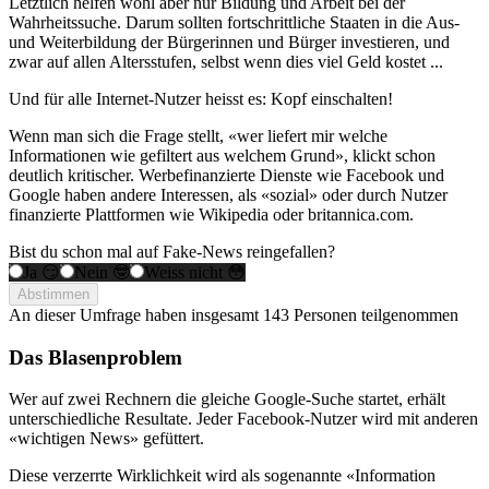
Letztlich helfen wohl aber nur Bildung und Arbeit bei der
Wahrheitssuche. Darum sollten fortschrittliche Staaten in die Aus-
und Weiterbildung der Bürgerinnen und Bürger investieren, und
zwar auf allen Altersstufen, selbst wenn dies viel Geld kostet ...
Und für alle Internet-Nutzer heisst es: Kopf einschalten!
Wenn man sich die Frage stellt, «wer liefert mir welche
Informationen wie gefiltert aus welchem Grund», klickt schon
deutlich kritischer. Werbefinanzierte Dienste wie Facebook und
Google haben andere Interessen, als «sozial» oder durch Nutzer
finanzierte Plattformen wie Wikipedia oder britannica.com.
Bist du schon mal auf Fake-News reingefallen?
Ja 😏
Nein 🤓
Weiss nicht 😳
Abstimmen
An dieser Umfrage haben insgesamt
143 Personen
teilgenommen
Das Blasenproblem
Wer auf zwei Rechnern die gleiche Google-Suche startet, erhält
unterschiedliche Resultate. Jeder Facebook-Nutzer wird mit anderen
«wichtigen News» gefüttert.
Diese verzerrte Wirklichkeit wird als sogenannte «Information