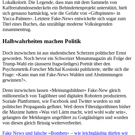
Lokalkolorit. Die Legende, dass man mit dem Sammeln von
Kaffeerahmdosendeckeln ein Behindertenprojekt unterstützt, hielt
sich genauso hartnäckig, wie die Gefahr von «Giftspinnen» in
Yucca-Palmen». Letztere Fake-News entwickelte sich sogar zum
Titel eines Buches, das unzählige moderne Volkslegenden
zusammentrug.
Halbwahrheiten machen Politik
Doch inzwischen ist aus studentischen Scherzen politischer Ernst
geworden. Noch bevor ein Schweizer Monatsmagazin als Folge der
Trump-Wahl ein (äusserst fragwürdiges) Porträt über den
Psychometrik-Forscher Michal Kosinski publizierte, stellte sich die
Frage: «Kann man mit Fake-News Wahlen und Abstimmungen
gewinnen?».
Denn inzwischen lassen «Meinungsbildner» Fake-New gleich
millionenfach von Taglöhner und digitalen Robotern produzieren.
Soziale Plattformen, wie Facebook und Twitter wurden so mit
politischer Propaganda geflutet. Weil deren Filteralgorithmen bisher
die Maxime hatten «Was viel Lärm macht, wird wohl wahr sein»,
gelangten die Meldungen ungefiltert zu Gutgläubigen und wurden
von diesen gleich fleissig weiterverbreitet.
Fake News und falsche «Bomben» – wie leichtgläubig dürfen wir