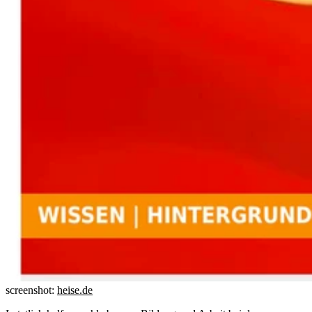
screenshot:
heise.de