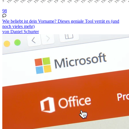
98
Wie beliebt ist dein Vorname? Dieses geniale Tool verrät es (und
noch vieles mehr)
von Daniel Schurter