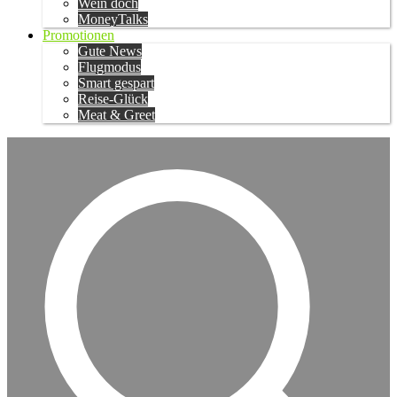
Wein doch
MoneyTalks
Promotionen
Gute News
Flugmodus
Smart gespart
Reise-Glück
Meat & Greet