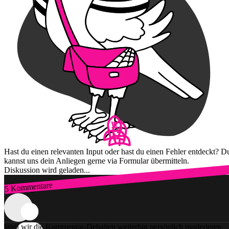
Hast du einen relevanten Input oder hast du einen Fehler entdeckt? D
kannst uns dein Anliegen gerne via Formular übermitteln.
Diskussion wird geladen...
5 Kommentare
Zum Login
Weil wir die Kommentar-Debatten weiterhin persönlich moderieren