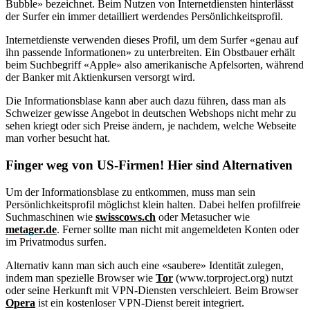
Bubble» bezeichnet. Beim Nutzen von Internetdiensten hinterlässt
der Surfer ein immer detailliert werdendes Persönlichkeitsprofil.
Internetdienste verwenden dieses Profil, um dem Surfer «genau auf
ihn passende Informationen» zu unterbreiten. Ein Obstbauer erhält
beim Suchbegriff «Apple» also amerikanische Apfelsorten, während
der Banker mit Aktienkursen versorgt wird.
Die Informationsblase kann aber auch dazu führen, dass man als
Schweizer gewisse Angebot in deutschen Webshops nicht mehr zu
sehen kriegt oder sich Preise ändern, je nachdem, welche Webseite
man vorher besucht hat.
Finger weg von US-Firmen! Hier sind Alternativen
Um der Informationsblase zu entkommen, muss man sein
Persönlichkeitsprofil möglichst klein halten. Dabei helfen profilfreie
Suchmaschinen wie
swisscows.ch
oder Metasucher wie
metager.de
. Ferner sollte man nicht mit angemeldeten Konten oder
im Privatmodus surfen.
Alternativ kann man sich auch eine «saubere» Identität zulegen,
indem man spezielle Browser wie
Tor
(www.torproject.org) nutzt
oder seine Herkunft mit VPN-Diensten verschleiert. Beim Browser
Opera
ist ein kostenloser VPN-Dienst bereit integriert.