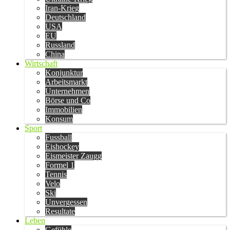
Iran-Krieg
Deutschland
USA
EU
Russland
China
Wirtschaft
Konjunktur
Arbeitsmarkt
Unternehmen
Börse und Co
Immobilien
Konsum
Sport
Fussball
Eishockey
Eismeister Zaugg
Formel 1
Tennis
Velo
Ski
Unvergessen
Resultate
Leben
Gefühle