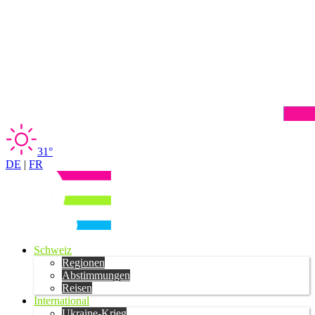
31°
DE
|
FR
Schweiz
Regionen
Abstimmungen
Reisen
International
Ukraine-Krieg