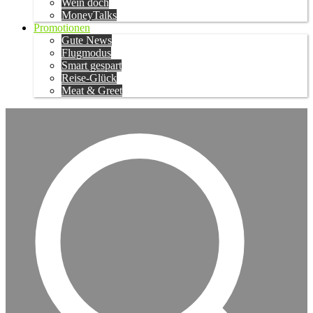
Wein doch
MoneyTalks
Promotionen
Gute News
Flugmodus
Smart gespart
Reise-Glück
Meat & Greet