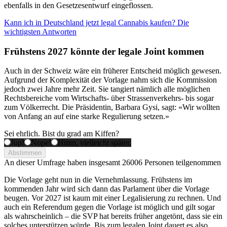
ebenfalls in den Gesetzesentwurf eingeflossen.
Kann ich in Deutschland jetzt legal Cannabis kaufen? Die
wichtigsten Antworten
Frühstens 2027 könnte der legale Joint kommen
Auch in der Schweiz wäre ein früherer Entscheid möglich gewesen.
Aufgrund der Komplexität der Vorlage nahm sich die Kommission
jedoch zwei Jahre mehr Zeit. Sie tangiert nämlich alle möglichen
Rechtsbereiche vom Wirtschafts- über Strassenverkehrs- bis sogar
zum Völkerrecht. Die Präsidentin, Barbara Gysi, sagt: «Wir wollten
von Anfang an auf eine starke Regulierung setzen.»
Sei ehrlich. Bist du grad am Kiffen?
Jup!
Nope!
Hmm, vielleicht später.
Abstimmen
An dieser Umfrage haben insgesamt
26006 Personen
teilgenommen
Die Vorlage geht nun in die Vernehmlassung. Frühstens im
kommenden Jahr wird sich dann das Parlament über die Vorlage
beugen. Vor 2027 ist kaum mit einer Legalisierung zu rechnen. Und
auch ein Referendum gegen die Vorlage ist möglich und gilt sogar
als wahrscheinlich – die SVP hat bereits früher angetönt, dass sie ein
solches unterstützen würde. Bis zum legalen Joint dauert es also