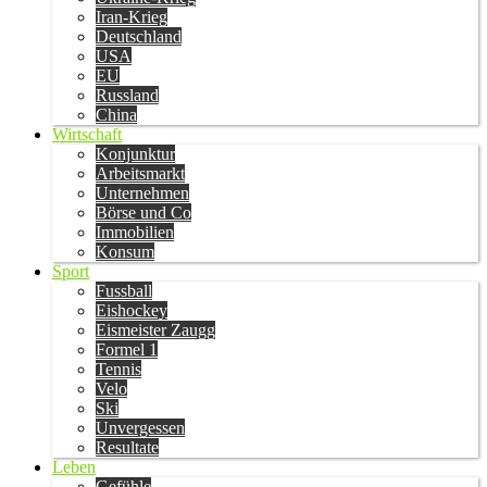
Iran-Krieg
Deutschland
USA
EU
Russland
China
Wirtschaft
Konjunktur
Arbeitsmarkt
Unternehmen
Börse und Co
Immobilien
Konsum
Sport
Fussball
Eishockey
Eismeister Zaugg
Formel 1
Tennis
Velo
Ski
Unvergessen
Resultate
Leben
Gefühle