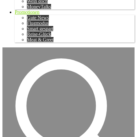
Wein doch
MoneyTalks
Promotionen
Gute News
Flugmodus
Smart gespart
Reise-Glück
Meat & Greet