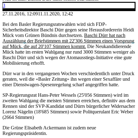
3
27.11.2016, 12:09
11.11.2020, 12:42
Bei den Basler Regierungsratswahlen wird sich FDP-
Sicherheitsdirektor Baschi Dürr gegen seine Herausfordererin Heidi
Mück vom Grünen Bündnis durchsetzen.
Baschi Dürr hat nach
Auszählung der Briefstimmen mit 22'306 Stimmen einen Vorsprung
auf Mück, die auf 20'107 Stimmen kommt.
Die Neukandidierende
Mück hatte im ersten Wahlgang nur rund 3000 Stimmen weniger als
Baschi Dürr und sich wegen der Atomausstiegs-Initiative eine gute
Mobilisierung erhofft.
Dürr war in den vergangenen Wochen verschiedentlich unter Druck
geraten, weil die «Basler Zeitung» ihn wegen einer Sexaffäre und
einer Dienstwagen-Spesenregelung scharf angegriffen hatte.
SP-Regierungsrat Hans-Peter Wessels (25'056 Stimmen) wird im
zweiten Wahlgang die meisten Stimmen erreichen, definitiv aus dem
Rennen sind der SVP-Kandidat und Dürrs bürgerlicher Widersacher
Lorenz Nägelin (18'685 Stimmen) sowie Politquerulant Eric Weber
(2664 Stimmen)
Die Grüne Elisabeth Ackermann ist zudem neue
Regierungspräsidentin.