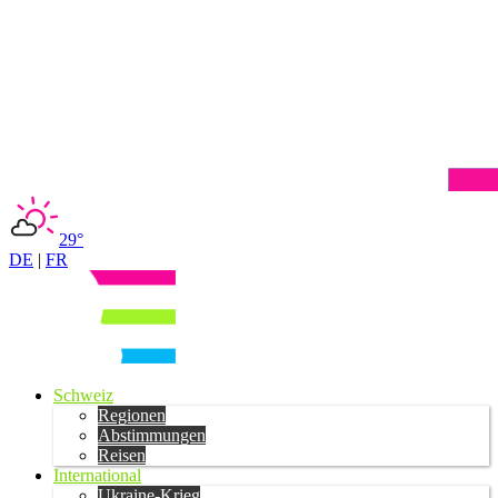
29°
DE
|
FR
Schweiz
Regionen
Abstimmungen
Reisen
International
Ukraine-Krieg