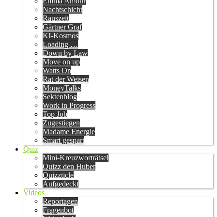
Emma Amour
Nachtschicht
Rauszeit
Gärtner Graf
KI-Kosmos
Loading …
Down by Law
Move on up
Watts On
Rat der Weisen
MoneyTalks
Sektenblog
Work in Progress
Top Job
Zugestiegen
Madame Energie
Smart gespart
Quiz
Mini-Kreuzworträtsel
Quizz den Huber
Quizzticle
Aufgedeckt
Videos
Reportagen
Fragenbot