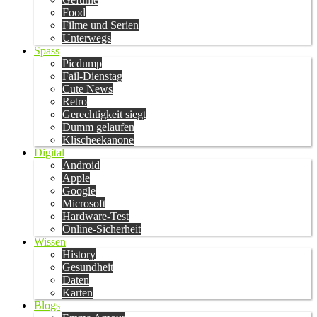
Food
Filme und Serien
Unterwegs
Spass
Picdump
Fail-Dienstag
Cute News
Retro
Gerechtigkeit siegt
Dumm gelaufen
Klischeekanone
Digital
Android
Apple
Google
Microsoft
Hardware-Test
Online-Sicherheit
Wissen
History
Gesundheit
Daten
Karten
Blogs