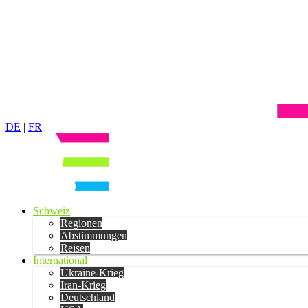
DE
|
FR
Schweiz
Regionen
Abstimmungen
Reisen
International
Ukraine-Krieg
Iran-Krieg
Deutschland