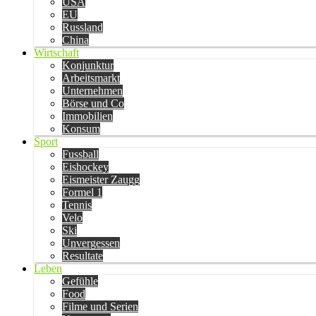
USA
EU
Russland
China
Wirtschaft
Konjunktur
Arbeitsmarkt
Unternehmen
Börse und Co
Immobilien
Konsum
Sport
Fussball
Eishockey
Eismeister Zaugg
Formel 1
Tennis
Velo
Ski
Unvergessen
Resultate
Leben
Gefühle
Food
Filme und Serien