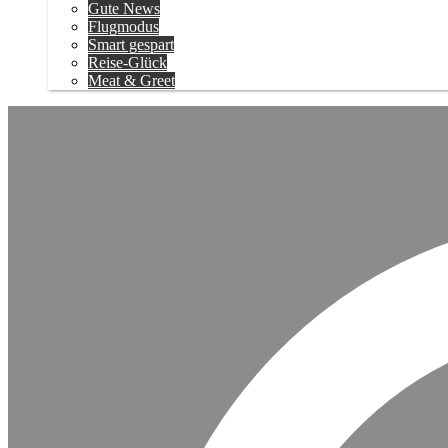
Gute News
Flugmodus
Smart gespart
Reise-Glück
Meat & Greet