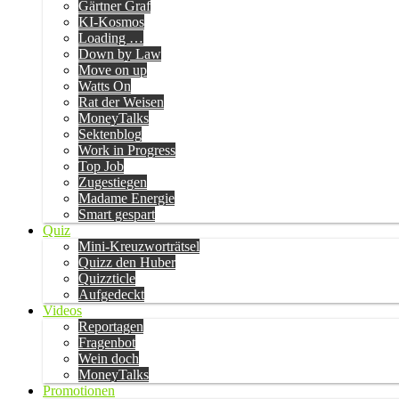
Gärtner Graf
KI-Kosmos
Loading …
Down by Law
Move on up
Watts On
Rat der Weisen
MoneyTalks
Sektenblog
Work in Progress
Top Job
Zugestiegen
Madame Energie
Smart gespart
Quiz
Mini-Kreuzworträtsel
Quizz den Huber
Quizzticle
Aufgedeckt
Videos
Reportagen
Fragenbot
Wein doch
MoneyTalks
Promotionen