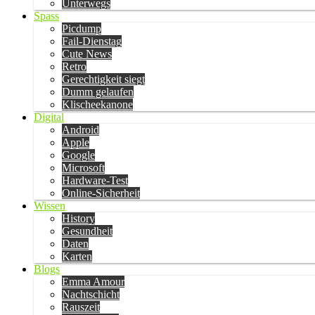
Unterwegs
Spass
Picdump
Fail-Dienstag
Cute News
Retro
Gerechtigkeit siegt
Dumm gelaufen
Klischeekanone
Digital
Android
Apple
Google
Microsoft
Hardware-Test
Online-Sicherheit
Wissen
History
Gesundheit
Daten
Karten
Blogs
Emma Amour
Nachtschicht
Rauszeit