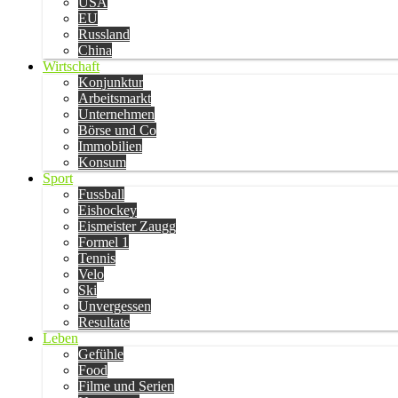
USA
EU
Russland
China
Wirtschaft
Konjunktur
Arbeitsmarkt
Unternehmen
Börse und Co
Immobilien
Konsum
Sport
Fussball
Eishockey
Eismeister Zaugg
Formel 1
Tennis
Velo
Ski
Unvergessen
Resultate
Leben
Gefühle
Food
Filme und Serien