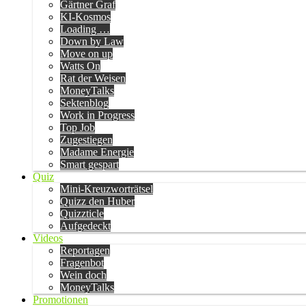
Gärtner Graf
KI-Kosmos
Loading …
Down by Law
Move on up
Watts On
Rat der Weisen
MoneyTalks
Sektenblog
Work in Progress
Top Job
Zugestiegen
Madame Energie
Smart gespart
Quiz
Mini-Kreuzworträtsel
Quizz den Huber
Quizzticle
Aufgedeckt
Videos
Reportagen
Fragenbot
Wein doch
MoneyTalks
Promotionen