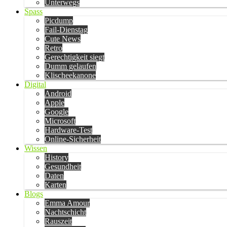
Unterwegs
Spass
Picdump
Fail-Dienstag
Cute News
Retro
Gerechtigkeit siegt
Dumm gelaufen
Klischeekanone
Digital
Android
Apple
Google
Microsoft
Hardware-Test
Online-Sicherheit
Wissen
History
Gesundheit
Daten
Karten
Blogs
Emma Amour
Nachtschicht
Rauszeit