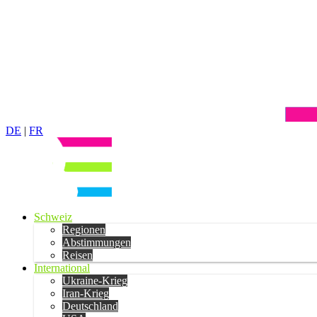
DE
|
FR
Schweiz
Regionen
Abstimmungen
Reisen
International
Ukraine-Krieg
Iran-Krieg
Deutschland