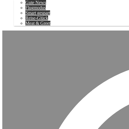
Gute News
Flugmodus
Smart gespart
Reise-Glück
Meat & Greet