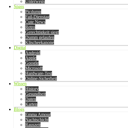
Unterwegs
Spass
Picdump
Fail-Dienstag
Cute News
Retro
Gerechtigkeit siegt
Dumm gelaufen
Klischeekanone
Digital
Android
Apple
Google
Microsoft
Hardware-Test
Online-Sicherheit
Wissen
History
Gesundheit
Daten
Karten
Blogs
Emma Amour
Nachtschicht
Rauszeit