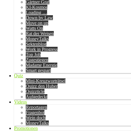
Gärtner Graf
KI-Kosmos
Loading …
Down by Law
Move on up
Watts On
Rat der Weisen
MoneyTalks
Sektenblog
Work in Progress
Top Job
Zugestiegen
Madame Energie
Smart gespart
Quiz
Mini-Kreuzworträtsel
Quizz den Huber
Quizzticle
Aufgedeckt
Videos
Reportagen
Fragenbot
Wein doch
MoneyTalks
Promotionen