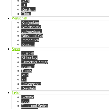
USA
EU
Russland
China
Wirtschaft
Konjunktur
Arbeitsmarkt
Unternehmen
Börse und Co
Immobilien
Konsum
Sport
Fussball
Eishockey
Eismeister Zaugg
Formel 1
Tennis
Velo
Ski
Unvergessen
Resultate
Leben
Gefühle
Food
Filme und Serien