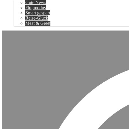
Gute News
Flugmodus
Smart gespart
Reise-Glück
Meat & Greet