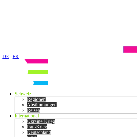
DE
|
FR
Schweiz
Regionen
Abstimmungen
Reisen
International
Ukraine-Krieg
Iran-Krieg
Deutschland