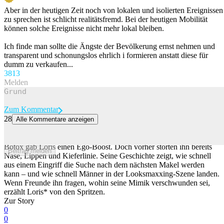
Aber in der heutigen Zeit noch von lokalen und isolierten Ereignissen
zu sprechen ist schlicht realitätsfremd. Bei der heutigen Mobilität
können solche Ereignisse nicht mehr lokal bleiben.
Ich finde man sollte die Ängste der Bevölkerung ernst nehmen und
transparent und schonungslos ehrlich i formieren anstatt diese für
dumm zu verkaufen...
38
13
Melden
Zum Kommentar
28
Alle Kommentare anzeigen
Der nächste Makel wartet schon: Wie Looksmaxxing Männer unter
Druck setzt
Botox gab Loris einen Ego-Boost. Doch vorher störten ihn bereits
Beitrag melden
Nase, Lippen und Kieferlinie. Seine Geschichte zeigt, wie schnell
aus einem Eingriff die Suche nach dem nächsten Makel werden
kann – und wie schnell Männer in der Looksmaxxing-Szene landen.
Wenn Freunde ihn fragen, wohin seine Mimik verschwunden sei,
erzählt Loris* von den Spritzen.
Zur Story
0
0