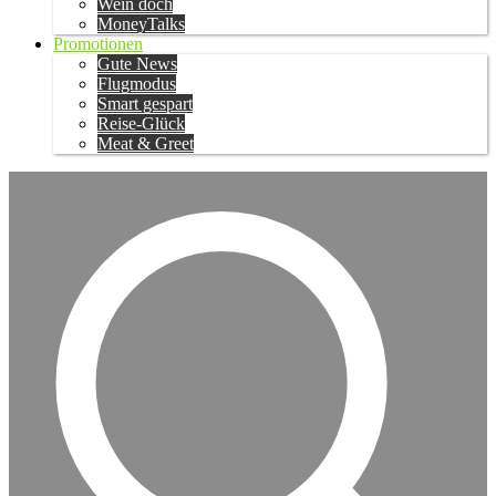
Wein doch
MoneyTalks
Promotionen
Gute News
Flugmodus
Smart gespart
Reise-Glück
Meat & Greet