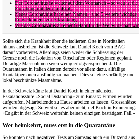
Der Coronavirus ist weiter auf dem Vormarsch – so weit ist die
Forschung mit dem Impfstoff
Neues Coronavirus hat einen Namen – und 5 weitere wichtige
Entwicklungen zur Erkrankung
Wie das Coronavirus zu einer Gefahr für die Weltwirtschaft wi
Sollte sich die Krankheit über die isolierten Orte in Norditalien
hinaus ausbreiten, ist die Schweiz laut Daniel Koch vom BAG
darauf vorbereitet. Allerdings seien weder die Schliessung der
Grenze noch die Isolation von Ortschaften oder Regionen geplant.
Derartige Massnahmen seien wenig erfolgversprechend. Die
Quarantänen in Italien dienten derzeit vor allem dazu, allfällige
Kontaktpersonen ausfindig zu machen. Dies sei eine vorläufige und
lokal beschränkte Massnahme.
In der Schweiz käme laut Daniel Koch in einer nächsten
Eskalationsstufe «Social Distancing» zum Einsatz: Firmen würden
aufgerufen, Mitarbeitende zu Hause arbeiten zu lassen, Grossanlässe
würden abgesagt. So weit sei es aber nicht, rief Koch in Erinnerung:
«Es gibt in der Schweiz weiterhin keinen einzigen bestätigten Fall.»
Wer heimkehrt, muss erst in die Quarantäne
So konnten nach negativen Tests am Samstag auch ein Dutzend aus