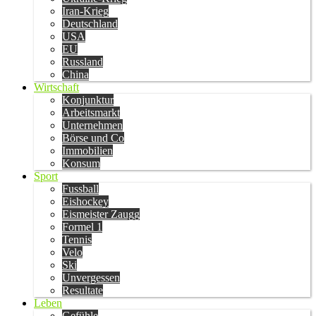
Iran-Krieg
Deutschland
USA
EU
Russland
China
Wirtschaft
Konjunktur
Arbeitsmarkt
Unternehmen
Börse und Co
Immobilien
Konsum
Sport
Fussball
Eishockey
Eismeister Zaugg
Formel 1
Tennis
Velo
Ski
Unvergessen
Resultate
Leben
Gefühle