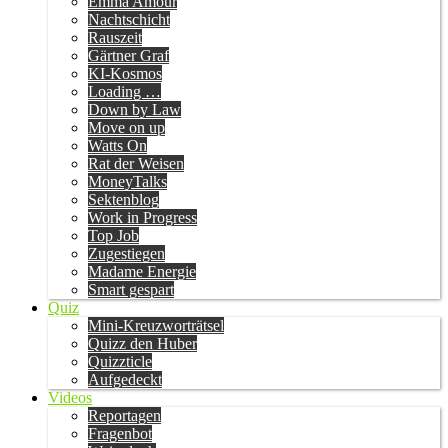
Emma Amour
Nachtschicht
Rauszeit
Gärtner Graf
KI-Kosmos
Loading …
Down by Law
Move on up
Watts On
Rat der Weisen
MoneyTalks
Sektenblog
Work in Progress
Top Job
Zugestiegen
Madame Energie
Smart gespart
Quiz
Mini-Kreuzworträtsel
Quizz den Huber
Quizzticle
Aufgedeckt
Videos
Reportagen
Fragenbot