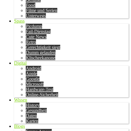
Food
Filme und Serien
Unterwegs
Spass
Picdump
Fail-Dienstag
Cute News
Retro
Gerechtigkeit siegt
Dumm gelaufen
Klischeekanone
Digital
Android
Apple
Google
Microsoft
Hardware-Test
Online-Sicherheit
Wissen
History
Gesundheit
Daten
Karten
Blogs