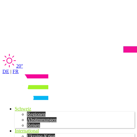
20°
DE
|
FR
Schweiz
Regionen
Abstimmungen
Reisen
International
Ukraine-Krieg