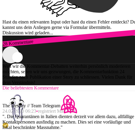
Hast du einen relevanten Input oder hast du einen Fehler entdeckt? D
kannst uns dein Anliegen gerne via Formular übermitteln.
Diskussion wird geladen...
28 Kommentare
Zum Login
Weil wir die Kommentar-Debatten weiterhin persönlich moderieren
möchten, sehen wir uns gezwungen, die Kommentarfunktion 24
Stunden nach Publikation einer Story zu schliessen. Vielen Dank für
dein Verständnis!
Die beliebtesten Kommentare
The Destiny // Team Telegram
24.02.2020 06:23
registriert Mai 2014
". Die Quarantänen in Italien dienten derzeit vor allem dazu, allfällige
Kontaktpersonen ausfindig zu machen. Dies sei eine vorläufige und
lokal beschränkte Massnahme."