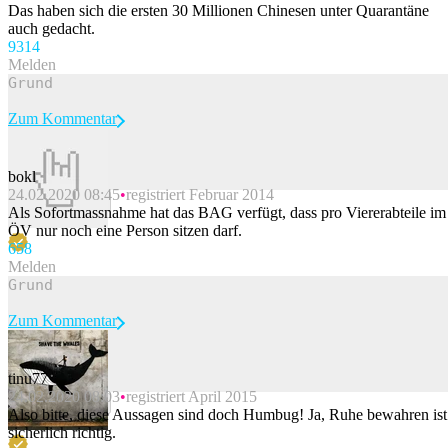
Das haben sich die ersten 30 Millionen Chinesen unter Quarantäne
auch gedacht.
93
14
Melden
Zum Kommentar
bokl
24.02.2020 08:45
registriert Februar 2014
Beitrag melden
Als Sofortmassnahme hat das BAG verfügt, dass pro Viererabteile im
ÖV nur noch eine Person sitzen darf.
65
8
Melden
Zum Kommentar
tinu77
24.02.2020 08:03
registriert April 2015
Beitrag melden
Also bitte, diese Aussagen sind doch Humbug! Ja, Ruhe bewahren ist
sicherlich richtig.