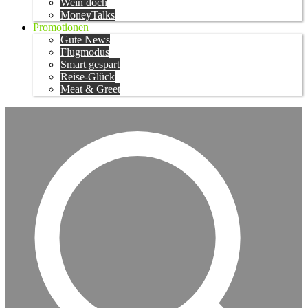
Wein doch
MoneyTalks
Promotionen
Gute News
Flugmodus
Smart gespart
Reise-Glück
Meat & Greet