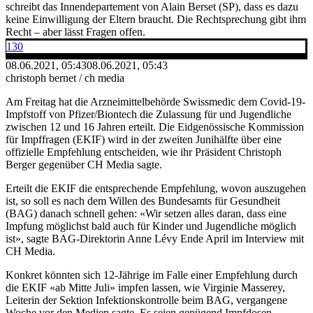
schreibt das Innendepartement von Alain Berset (SP), dass es dazu
keine Einwilligung der Eltern braucht. Die Rechtsprechung gibt ihm
Recht – aber lässt Fragen offen.
130
08.06.2021, 05:43
08.06.2021, 05:43
christoph bernet / ch media
Am Freitag hat die Arzneimittelbehörde Swissmedic dem Covid-19-
Impfstoff von Pfizer/Biontech die Zulassung für und Jugendliche
zwischen 12 und 16 Jahren erteilt. Die Eidgenössische Kommission
für Impffragen (EKIF) wird in der zweiten Junihälfte über eine
offizielle Empfehlung entscheiden, wie ihr Präsident Christoph
Berger gegenüber CH Media sagte.
Erteilt die EKIF die entsprechende Empfehlung, wovon auszugehen
ist, so soll es nach dem Willen des Bundesamts für Gesundheit
(BAG) danach schnell gehen: «Wir setzen alles daran, dass eine
Impfung möglichst bald auch für Kinder und Jugendliche möglich
ist», sagte BAG-Direktorin Anne Lévy Ende April im Interview mit
CH Media.
Konkret könnten sich 12-Jährige im Falle einer Empfehlung durch
die EKIF «ab Mitte Juli» impfen lassen, wie Virginie Masserey,
Leiterin der Sektion Infektionskontrolle beim BAG, vergangene
Woche vor den Medien sagte. Es seien genügend Impfdosen