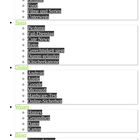
Food
Filme und Serien
Unterwegs
Spass
Picdump
Fail-Dienstag
Cute News
Retro
Gerechtigkeit siegt
Dumm gelaufen
Klischeekanone
Digital
Android
Apple
Google
Microsoft
Hardware-Test
Online-Sicherheit
Wissen
History
Gesundheit
Daten
Karten
Blogs