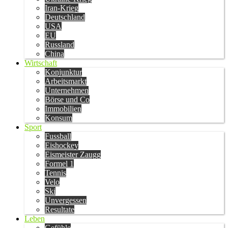
Iran-Krieg
Deutschland
USA
EU
Russland
China
Wirtschaft
Konjunktur
Arbeitsmarkt
Unternehmen
Börse und Co
Immobilien
Konsum
Sport
Fussball
Eishockey
Eismeister Zaugg
Formel 1
Tennis
Velo
Ski
Unvergessen
Resultate
Leben
Gefühle