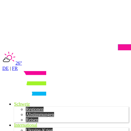
26°
DE
|
FR
Schweiz
Regionen
Abstimmungen
Reisen
International
Ukraine-Krieg