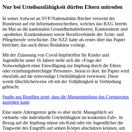
Nur bei Urteilsunfähigkeit dürfen Eltern mitreden
In seiner Antwort an SVP-Nationalrätin Bircher verweist der
Bundesrat auf ein Informationsschreiben, welches das BAG bereits
im Mai an die kantonalen Gesundheitsdirektoren, Kantonsärzte und
-apotheker, Krankenkassen sowie Berufsverbände der Ärzte- und
Pflegeberufe verschickte. Die NZZ hatte als erstes über das Papier
berichtet, das auch dieser Redaktion vorliegt.
Mit der Zulassung von Covid-Impfstoffen für Kinder und
Jugendliche unter 16 Jahren stelle sich die «Frage der
Notwendigkeit einer Einwilligung zur Impfung durch die Eltern
oder erziehungsberechtigte Personen», heisst es dort. Im Papier wird
ebenfalls auf die notwendige Urteilsfähigkeit verwiesen. Diese
werde fälschlicherweise oft mit der Volljährigkeit in Verbindung
gebracht.
Studie aus Brasilien zeigt, dass die Massenimpfung das Coronavirus
ausrotten kann
Eine starre Altersgrenze gebe es aber nicht. Massgeblich sei
vielmehr «die individuelle Urteilsfähigkeit im konkreten Fall». In
Bezug auf die Impfung müsse ein Kind oder ein Jugendlicher die
Tragweite des Eingriffs auf seinen Körper abschätzen können, um