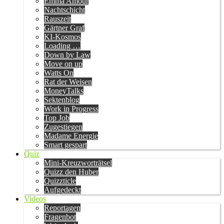
Emma Amour
Nachtschicht
Rauszeit
Gärtner Graf
KI-Kosmos
Loading …
Down by Law
Move on up
Watts On
Rat der Weisen
MoneyTalks
Sektenblog
Work in Progress
Top Job
Zugestiegen
Madame Energie
Smart gespart
Quiz
Mini-Kreuzworträtsel
Quizz den Huber
Quizzticle
Aufgedeckt
Videos
Reportagen
Fragenbot