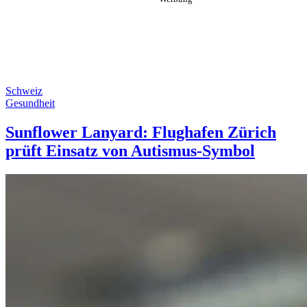
Schweiz
Gesundheit
Sunflower Lanyard: Flughafen Zürich
prüft Einsatz von Autismus-Symbol