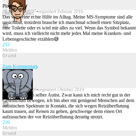
Ploderi
26.05.2025 20:27
registriert Februar 2016
Beitrag melden
Das wäre eine echte Hilfe im Alltag. Meine MS-Symptome sind alle
unsichtbar, trotzdem brauche ich manchmal schnell einen Sitzplatz,
eine Toilette oder es wird mir alles zu viel. Wenn das Symbol bekannt
wird, muss ich vielleicht nicht mehr jedes Mal meine Kranken- und
Lebensgeschichte erzählen😅
25
2
Melden
Zum Kommentar
Simih
26.05.2025 19:28
registriert Oktober 2019
Beitrag melden
Sehr gut. Ich bin selber Autist. Zwar kann ich mich recht gut in der
Gesellschaft bewegen, ich bin aber mit genügend Menschen auf dem
autistischen Spektrum in Kontakt, die sich wegen Reizüberflutung
kaum trauen, auf Reisen zu gehen, geschweige denn einen Ort
aufzusuchen der vor Reizüberflutung derartig strotzt.
21
0
Melden