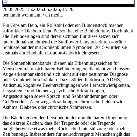
15
26.05.2025, 15:20
26.05.2025, 15:20
benjamin weinmann / ch media
Ein Gips am Bein, ein Rollstuhl oder ein Blindenstock machen
sofort klar: Die betroffene Person hat eine Behinderung. Doch nicht
alle Behinderungen sind derart sichtbar. Für diese setzen sich
international zunehmend die Sunflower Lanyards durch – grüne
Schlüsselbänder mit Sonnenblumen-Symbolen. 2015 wurden sie
erstmals am Flughafen London-Gatwick eingesetzt.
Die Sonnenblumenbändel dienen als Erkennungszeichen für
Menschen mit unsichtbaren Behinderungen, die nicht von blossem
Auge erkennbar sind und sich nicht auf eine bestimmte Diagnose
oder Krankheit beschränken. Dazu zählen Parkinson, ADHS,
Autismus, kognitive Beeinträchtigungen wie Lernschwierigkeiten,
Legasthenie und Demenz, psychische Erkrankungen,
Angststörungen sowie Sprach- und Sehbehinderungen oder
Gehörverlust, Atemwegserkrankungen, chronische Leiden wie
Asthma, Diabetes oder chronische Schmerzen.
Die Bändel geben den Personen in der unmittelbaren Umgebung
das diskrete Zeichen, dass der Tragende oder die Tragende
möglicherweise etwas mehr Rücksicht, Unterstützung oder mehr
Zeit benötigt. Insbesondere für neurodivergente Menschen gilt das