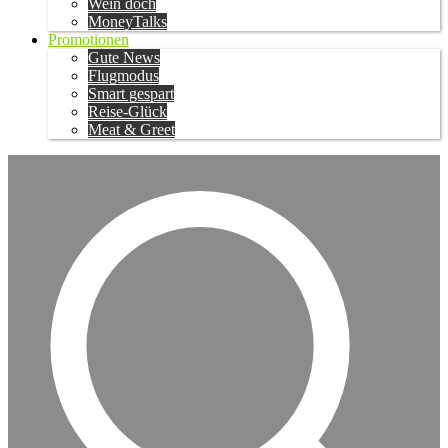
Wein doch
MoneyTalks
Promotionen
Gute News
Flugmodus
Smart gespart
Reise-Glück
Meat & Greet