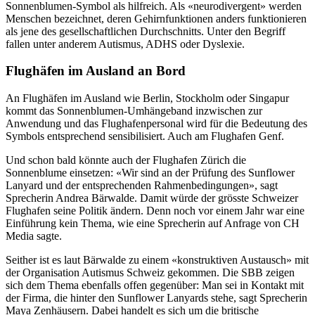
Sonnenblumen-Symbol als hilfreich. Als «neurodivergent» werden
Menschen bezeichnet, deren Gehirnfunktionen anders funktionieren
als jene des gesellschaftlichen Durchschnitts. Unter den Begriff
fallen unter anderem Autismus, ADHS oder Dyslexie.
Flughäfen im Ausland an Bord
An Flughäfen im Ausland wie Berlin, Stockholm oder Singapur
kommt das Sonnenblumen-Umhängeband inzwischen zur
Anwendung und das Flughafenpersonal wird für die Bedeutung des
Symbols entsprechend sensibilisiert. Auch am Flughafen Genf.
Und schon bald könnte auch der Flughafen Zürich die
Sonnenblume einsetzen: «Wir sind an der Prüfung des Sunflower
Lanyard und der entsprechenden Rahmenbedingungen», sagt
Sprecherin Andrea Bärwalde. Damit würde der grösste Schweizer
Flughafen seine Politik ändern. Denn noch vor einem Jahr war eine
Einführung kein Thema, wie eine Sprecherin auf Anfrage von CH
Media sagte.
Seither ist es laut Bärwalde zu einem «konstruktiven Austausch» mit
der Organisation Autismus Schweiz gekommen. Die SBB zeigen
sich dem Thema ebenfalls offen gegenüber: Man sei in Kontakt mit
der Firma, die hinter den Sunflower Lanyards stehe, sagt Sprecherin
Maya Zenhäusern. Dabei handelt es sich um die britische