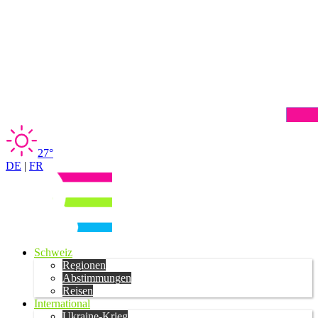
27°
DE
|
FR
Schweiz
Regionen
Abstimmungen
Reisen
International
Ukraine-Krieg