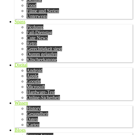
Food
Filme und Serien
Unterwegs
Spass
Picdump
Fail-Dienstag
Cute News
Retro
Gerechtigkeit siegt
Dumm gelaufen
Klischeekanone
Digital
Android
Apple
Google
Microsoft
Hardware-Test
Online-Sicherheit
Wissen
History
Gesundheit
Daten
Karten
Blogs