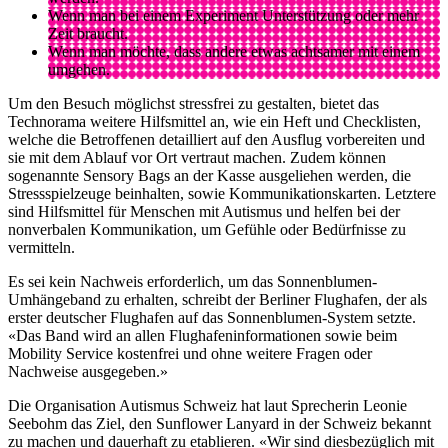
Wenn man bei einem Experiment Unterstützung oder mehr
Zeit braucht.
Wenn man möchte, dass andere etwas achtsamer mit einem
umgehen.
Um den Besuch möglichst stressfrei zu gestalten, bietet das
Technorama weitere Hilfsmittel an, wie ein Heft und Checklisten,
welche die Betroffenen detailliert auf den Ausflug vorbereiten und
sie mit dem Ablauf vor Ort vertraut machen. Zudem können
sogenannte Sensory Bags an der Kasse ausgeliehen werden, die
Stressspielzeuge beinhalten, sowie Kommunikationskarten. Letztere
sind Hilfsmittel für Menschen mit Autismus und helfen bei der
nonverbalen Kommunikation, um Gefühle oder Bedürfnisse zu
vermitteln.
Es sei kein Nachweis erforderlich, um das Sonnenblumen-
Umhängeband zu erhalten, schreibt der Berliner Flughafen, der als
erster deutscher Flughafen auf das Sonnenblumen-System setzte.
«Das Band wird an allen Flughafeninformationen sowie beim
Mobility Service kostenfrei und ohne weitere Fragen oder
Nachweise ausgegeben.»
Die Organisation Autismus Schweiz hat laut Sprecherin Leonie
Seebohm das Ziel, den Sunflower Lanyard in der Schweiz bekannt
zu machen und dauerhaft zu etablieren. «Wir sind diesbezüglich mit