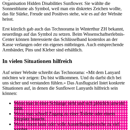
Organisation Hidden Disabilities Sunflower. Sie wählte die
Sonnenblume als Symbol, weil man ein diskretes Zeichen wollte,
das für Stärke, Freude und Positives stehe, wie es auf der Website
heisst.
Erst kürzlich gab auch das Technorama in Winterthur ZH bekannt,
neuerdings auf das Symbol zu setzen. Beim Wissenschaftserlebnis-
Center können Interessierte das Schlüsselband kostenlos an der
Kasse verlangen oder ein eigenes mitbringen. Auch entsprechende
Armbänder, Pins und Kleber sind erhältlich.
In vielen Situationen hilfreich
Auf seiner Website schreibt das Technorama: «Mit dem Lanyard
möchten wir zeigen: Du bist willkommen. Und du darfst dich bei
uns sicher und verstanden fühlen.» Das Ausflugsziel listet konkrete
Situationen auf, in denen die Sunflower Lanyards hilfreich sein
können:
Wenn man in einer Schlange steht und sich plötzlich unwohl
fühlt.
Wenn man schnell Zugang zu einer Toilette oder einem
Sitzplatz braucht.
Wenn einem laute oder volle Ausstellungsbereiche zu viel
werden.