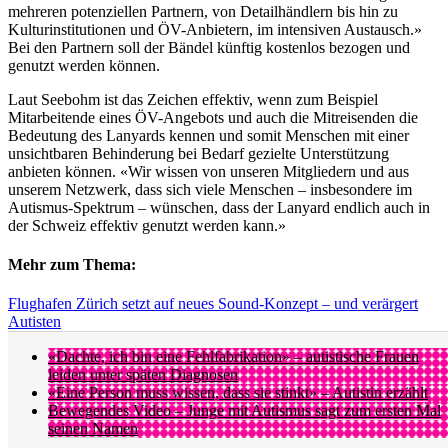
mehreren potenziellen Partnern, von Detailhändlern bis hin zu
Kulturinstitutionen und ÖV-Anbietern, im intensiven Austausch.»
Bei den Partnern soll der Bändel künftig kostenlos bezogen und
genutzt werden können.
Laut Seebohm ist das Zeichen effektiv, wenn zum Beispiel
Mitarbeitende eines ÖV-Angebots und auch die Mitreisenden die
Bedeutung des Lanyards kennen und somit Menschen mit einer
unsichtbaren Behinderung bei Bedarf gezielte Unterstützung
anbieten können. «Wir wissen von unseren Mitgliedern und aus
unserem Netzwerk, dass sich viele Menschen – insbesondere im
Autismus-Spektrum – wünschen, dass der Lanyard endlich auch in
der Schweiz effektiv genutzt werden kann.»
Mehr zum Thema:
Flughafen Zürich setzt auf neues Sound-Konzept – und verärgert
Autisten
«Dachte, ich bin eine Fehlfabrikation» – autistische Frauen
leiden unter späten Diagnosen
«Eine Person muss wissen, dass sie stinkt» – Autistin erzählt
Bewegendes Video – Junge mit Autismus sagt zum ersten Mal
seinen Namen