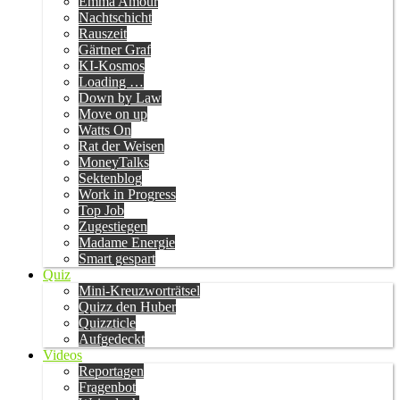
Emma Amour
Nachtschicht
Rauszeit
Gärtner Graf
KI-Kosmos
Loading …
Down by Law
Move on up
Watts On
Rat der Weisen
MoneyTalks
Sektenblog
Work in Progress
Top Job
Zugestiegen
Madame Energie
Smart gespart
Quiz
Mini-Kreuzworträtsel
Quizz den Huber
Quizzticle
Aufgedeckt
Videos
Reportagen
Fragenbot