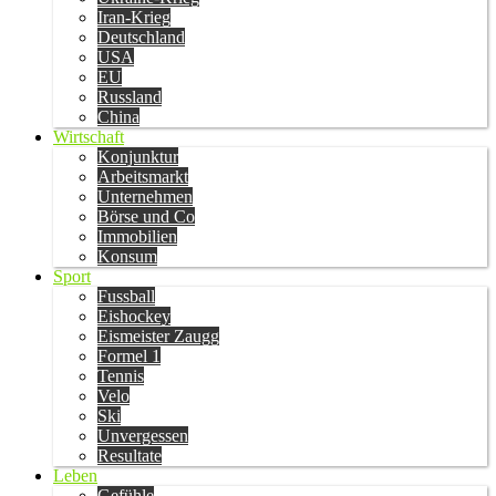
Iran-Krieg
Deutschland
USA
EU
Russland
China
Wirtschaft
Konjunktur
Arbeitsmarkt
Unternehmen
Börse und Co
Immobilien
Konsum
Sport
Fussball
Eishockey
Eismeister Zaugg
Formel 1
Tennis
Velo
Ski
Unvergessen
Resultate
Leben
Gefühle