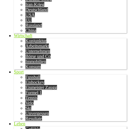
Iran-Krieg
Deutschland
USA
EU
Russland
China
Wirtschaft
Konjunktur
Arbeitsmarkt
Unternehmen
Börse und Co
Immobilien
Konsum
Sport
Fussball
Eishockey
Eismeister Zaugg
Formel 1
Tennis
Velo
Ski
Unvergessen
Resultate
Leben
Gefühle