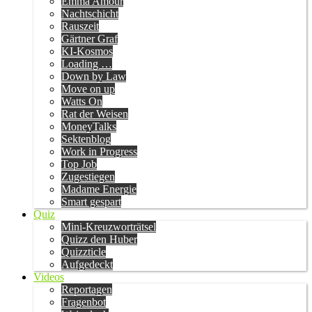
Emma Amour
Nachtschicht
Rauszeit
Gärtner Graf
KI-Kosmos
Loading …
Down by Law
Move on up
Watts On
Rat der Weisen
MoneyTalks
Sektenblog
Work in Progress
Top Job
Zugestiegen
Madame Energie
Smart gespart
Quiz
Mini-Kreuzworträtsel
Quizz den Huber
Quizzticle
Aufgedeckt
Videos
Reportagen
Fragenbot