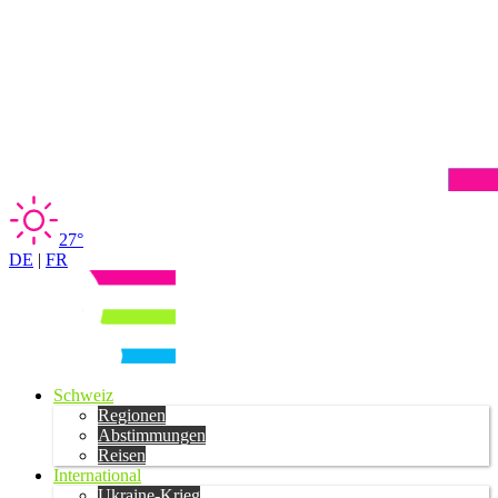
27°
DE
|
FR
Schweiz
Regionen
Abstimmungen
Reisen
International
Ukraine-Krieg