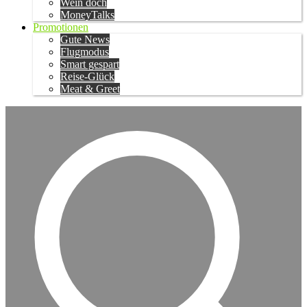
Wein doch
MoneyTalks
Promotionen
Gute News
Flugmodus
Smart gespart
Reise-Glück
Meat & Greet