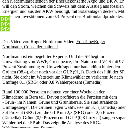
den Kadermitarbeitenden der Energiekonzerne Axpo und BKW. Er
will den Strom, welchen die Schweiz mit dem Ausstieg aus fossilen
Energien und aus den AKW benötigt, mit Solaranlagen decken. Mit
jährlichen Investitionen von 0,3 Prozent des Bruttoinlandproduktes.
Das Video von Roger Nordmann.
Video:
YouTube/Roger
Nordmann, Conseiller national
Nordmann ist ein begehrter Experte. Und die SP liegt im
Umweltrating von WWF, Greenpeace, Pro Natura und VCS mit 97
Prozent Zustimmung zu Umweltfragen nur hauchdünn hinter den
Grünen (98,4), aber noch vor der GLP (91,1). Doch das hilft der SP
nicht. Sie droht im Wettstreit um Klimawähler zu verlieren: Je nach
Umfrage 0,1 (SRG) oder 0,8 Wählerprozent (Tamedia).
Rund 100 000 Personen nahmen vor einer Woche an der
Klimademo in Bern teil. Davon profitieren die Parteien mit dem
«Grün» im Namen: Grüne und Grünliberale. Sie sind strahlende
Umfragesieger. Die Grünen legen wahlweise um 3,1 (Tamedia) oder
3,4 Prozent (SRG) zu, die GLP um 2,3 (SRG) oder 2,6 Prozent
(Tamedia). Grüne (0,9 Prozent) und GLP (0,8 Prozent) saugen sogar
Wähler bei der SP ab. Das zeigt die Analyse des SRG-
Wahlbarometers von Sotomo.