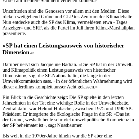
Arbeit auf mehrere Schultern verteilen können.»
Unzufrieden sind die Genossen vor allem mit den Medien. Diese
rücken weitgehend Grüne und GLP ins Zentrum der Klimadebatte.
Nun entdecke auch die SP das Klima, vermeldeten etwa «Tages-
Anzeiger» und SRF, als die Partei im Juli ihren Klima-Marshallplan
präsentierte.
«SP hat einen Leistungsausweis von historischer
Dimension.»
Darüber nervt sich Jacqueline Badran. «Die SP hat in der Umwelt-
und Klimapolitik einen Leistungsausweis von historischer
Dimension», sagt die SP-Nationalrätin, die lange in der
Umweltkommission sass. «In der öffentlichen Wahrnehmung wird
dieser allerdings komplett ausser Acht gelassen.»
Ein Blick in die Geschichte zeigt: Die SP spielte in den letzten
Jahrzehnten in der Tat eine wichtige Rolle in der Umweltdebatte.
Zentral dafür war Helmut Hubacher, zwischen 1975 und 1990 SP-
Präsident. Er integrierte die ökologische Frage in die SP. «Das ist
der Grund, weshalb heute sehr viel umweltpolitische Kompetenz in
der SP beheimatet ist», sagt Nussbaumer.
Bis weit in die 1970er-Jahre hinein war die SP aber eine