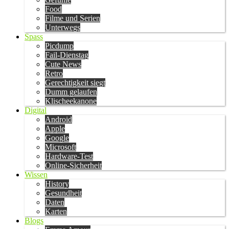
Food
Filme und Serien
Unterwegs
Spass
Picdump
Fail-Dienstag
Cute News
Retro
Gerechtigkeit siegt
Dumm gelaufen
Klischeekanone
Digital
Android
Apple
Google
Microsoft
Hardware-Test
Online-Sicherheit
Wissen
History
Gesundheit
Daten
Karten
Blogs