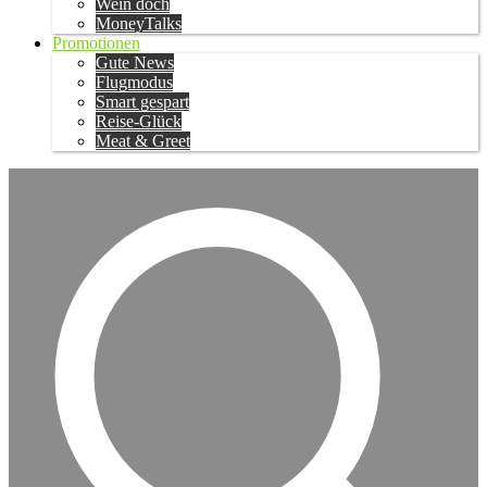
Wein doch
MoneyTalks
Promotionen
Gute News
Flugmodus
Smart gespart
Reise-Glück
Meat & Greet