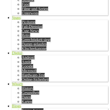
Food
Filme und Serien
Unterwegs
Spass
Picdump
Fail-Dienstag
Cute News
Retro
Gerechtigkeit siegt
Dumm gelaufen
Klischeekanone
Digital
Android
Apple
Google
Microsoft
Hardware-Test
Online-Sicherheit
Wissen
History
Gesundheit
Daten
Karten
Blogs