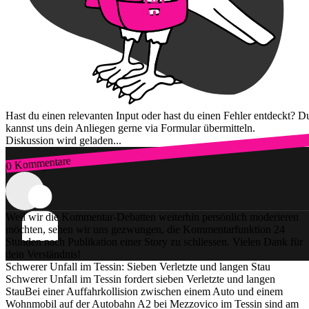
Hast du einen relevanten Input oder hast du einen Fehler entdeckt? D
kannst uns dein Anliegen gerne via Formular übermitteln.
Diskussion wird geladen...
0 Kommentare
Zum Login
Weil wir die Kommentar-Debatten weiterhin persönlich moderieren
möchten, sehen wir uns gezwungen, die Kommentarfunktion 24
Stunden nach Publikation einer Story zu schliessen. Vielen Dank für
dein Verständnis!
Schwerer Unfall im Tessin: Sieben Verletzte und langen Stau
Schwerer Unfall im Tessin fordert sieben Verletzte und langen
StauBei einer Auffahrkollision zwischen einem Auto und einem
Wohnmobil auf der Autobahn A2 bei Mezzovico im Tessin sind am