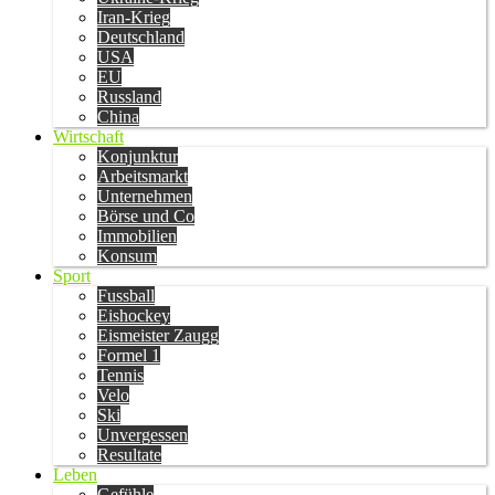
Iran-Krieg
Deutschland
USA
EU
Russland
China
Wirtschaft
Konjunktur
Arbeitsmarkt
Unternehmen
Börse und Co
Immobilien
Konsum
Sport
Fussball
Eishockey
Eismeister Zaugg
Formel 1
Tennis
Velo
Ski
Unvergessen
Resultate
Leben
Gefühle