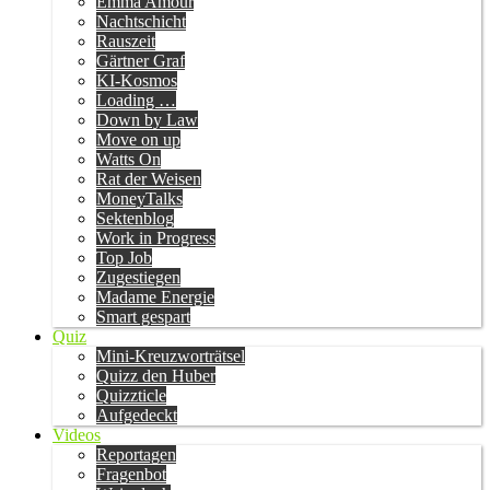
Emma Amour
Nachtschicht
Rauszeit
Gärtner Graf
KI-Kosmos
Loading …
Down by Law
Move on up
Watts On
Rat der Weisen
MoneyTalks
Sektenblog
Work in Progress
Top Job
Zugestiegen
Madame Energie
Smart gespart
Quiz
Mini-Kreuzworträtsel
Quizz den Huber
Quizzticle
Aufgedeckt
Videos
Reportagen
Fragenbot