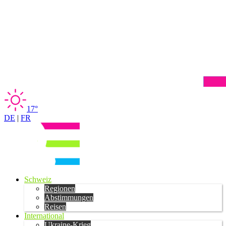
17°
DE
|
FR
Schweiz
Regionen
Abstimmungen
Reisen
International
Ukraine-Krieg