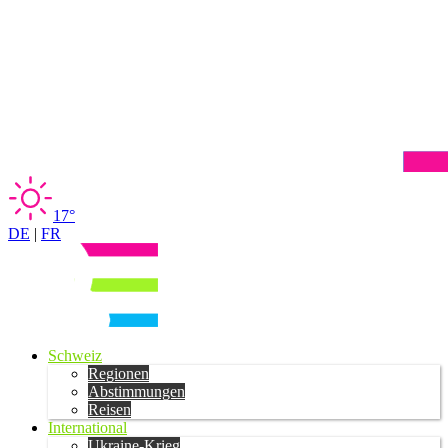
17°
DE
|
FR
Schweiz
Regionen
Abstimmungen
Reisen
International
Ukraine-Krieg