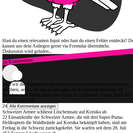
Hast du einen relevanten Input oder hast du einen Fehler entdeckt? D
kannst uns dein Anliegen gerne via Formular übermitteln.
Diskussion wird geladen...
24 Kommentare
Zum Login
Weil wir die Kommentar-Debatten weiterhin persönlich moderieren
möchten, sehen wir uns gezwungen, die Kommentarfunktion 24
Stunden nach Publikation einer Story zu schliessen. Vielen Dank für
dein Verständnis!
24
Alle Kommentare anzeigen
Schweizer Armee schliesst Löscheinsatz auf Korsika ab
22 Einsatzkräfte der Schweizer Armee, die mit drei Super-Puma-
Helikoptern die Waldbrände auf Korsika bekämpft haben, sind am
Freitag in die Schweiz zurückgekehrt. Sie warfen seit dem 28. Juli