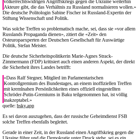
völkerrechtswidrigen Angriffskriegs gegen die Ukraine weiterhin
Akteure gibt, die das Verhältnis zu Russland normalisieren wollen.»
Die deutsche Politologin Sabine Fischer ist Russland-Expertin der
Stiftung Wissenschaft und Politik.
Was solche Treffen so problematisch mache, sei, dass sie «vor allem
Russlands Propaganda dienen», zitiert die «Zeit» den
Osteuropaexperten der Deutschen Gesellschaft für Auswärtige
Politik, Stefan Meister.
Die deutsche Sicherheitspolitikerin Marie-Agnes Strack-
Zimmermann (FDP) kritisiert auch einen anderen Aspekt, der direkt
die Sicherheit ihres Landes betrifft:
«Dass Ralf Stegner, Mitglied im Parlamentarischen
Kontrollgremium des Bundestages, an einem inoffiziellen Treffen
mit kremlnahen Persönlichkeiten eines offiziell eingestellten
Schröder-Putin-Gremiums in Baku teilgenommen hat, ist völlig
inakzeptabel.»
quelle:
bsky.app
Es sei davon auszugehen, dass der russische Geheimdienst FSB
solche Treffen ebenfalls begleitet.
Gerade in einer Zeit, in der Russland einen Angriffskrieg gegen die
Ukraine führe und die Demokratie unter Druck stehe, sei es ein