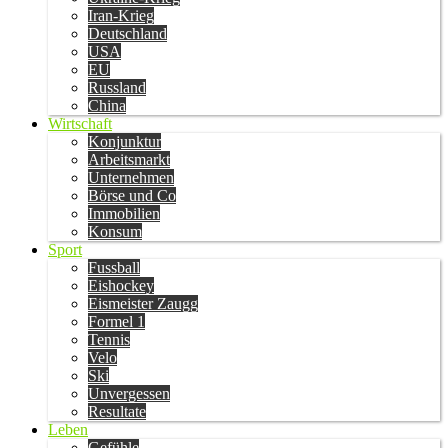
Iran-Krieg
Deutschland
USA
EU
Russland
China
Wirtschaft
Konjunktur
Arbeitsmarkt
Unternehmen
Börse und Co
Immobilien
Konsum
Sport
Fussball
Eishockey
Eismeister Zaugg
Formel 1
Tennis
Velo
Ski
Unvergessen
Resultate
Leben
Gefühle