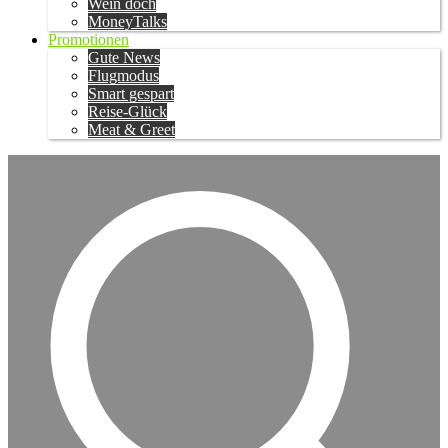
Wein doch
MoneyTalks
Promotionen
Gute News
Flugmodus
Smart gespart
Reise-Glück
Meat & Greet