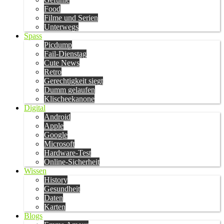
Food
Filme und Serien
Unterwegs
Spass
Picdump
Fail-Dienstag
Cute News
Retro
Gerechtigkeit siegt
Dumm gelaufen
Klischeekanone
Digital
Android
Apple
Google
Microsoft
Hardware-Test
Online-Sicherheit
Wissen
History
Gesundheit
Daten
Karten
Blogs