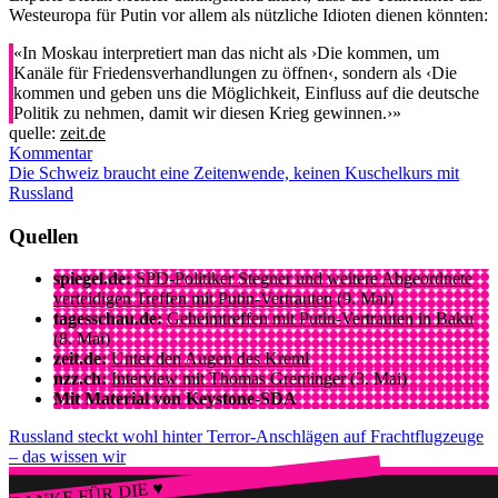
Westeuropa für Putin vor allem als nützliche Idioten dienen könnten:
«In Moskau interpretiert man das nicht als ›Die kommen, um
Kanäle für Friedensverhandlungen zu öffnen‹, sondern als ‹Die
kommen und geben uns die Möglichkeit, Einfluss auf die deutsche
Politik zu nehmen, damit wir diesen Krieg gewinnen.›»
quelle:
zeit.de
Kommentar
Die Schweiz braucht eine Zeitenwende, keinen Kuschelkurs mit
Russland
Quellen
spiegel.de:
SPD-Politiker Stegner und weitere Abgeordnete
verteidigen Treffen mit Putin-Vertrauten
(9. Mai)
tagesschau.de:
Geheimtreffen mit Putin-Vertrauten in Baku
(8. Mai)
zeit.de:
Unter den Augen des Kreml
nzz.ch:
Interview mit Thomas Greminger
(3. Mai)
Mit Material von Keystone-SDA
Russland steckt wohl hinter Terror-Anschlägen auf Frachtflugzeuge
– das wissen wir
DANKE FÜR DIE ♥