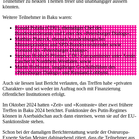
Teilnehmer zu heiklen Themen freier und unabhängiger äussern
könnten.
Weitere Teilnehmer in Baku waren:
Ronald Pofalla (CDU), ehemaliger Chef des
Bundeskanzleramts und Leiter des «Petersburger Dialogs»;
Matthias Platzeck, ehemals brandenburgischer
Ministerpräsident und SPD-Bundesvorsitzender sowie
Vorstand des «Petersburger Dialogs»;
Stephan Holthoff-Pförtner, CDU-Europaminister unter Armin
Laschet in Nordrhein-Westfalen, sowie
Martin Hoffmann, langjähriger Geschäftsführer des
«Petersburger Dialogs» und Russland-Lobbyist.
Auch sie liessen laut Bericht verlauten, das Treffen habe «privaten
Charakter» und sei weder im Auftrag noch mit Finanzierung
öffentlicher Institutionen erfolgt.
Im Oktober 2024 hatten «Zeit» und «Kontraste» über zwei frühere
Treffen in Baku 2024 berichtet. Funktionäre des Putin-Regimes
können in Aserbaidschan auch dann einreisen, wenn sie auf der EU-
Sanktionsliste stehen.
Schon bei der damaligen Berichterstattung wurde der Osteuropa-
Experte Stefan Meister dahingehend zitiert, dass die Teilnehmer aus