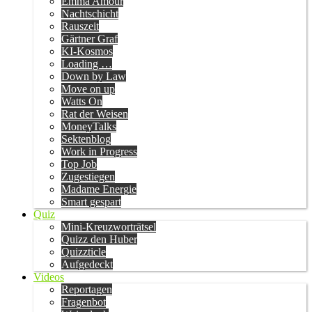
Emma Amour
Nachtschicht
Rauszeit
Gärtner Graf
KI-Kosmos
Loading …
Down by Law
Move on up
Watts On
Rat der Weisen
MoneyTalks
Sektenblog
Work in Progress
Top Job
Zugestiegen
Madame Energie
Smart gespart
Quiz
Mini-Kreuzworträtsel
Quizz den Huber
Quizzticle
Aufgedeckt
Videos
Reportagen
Fragenbot