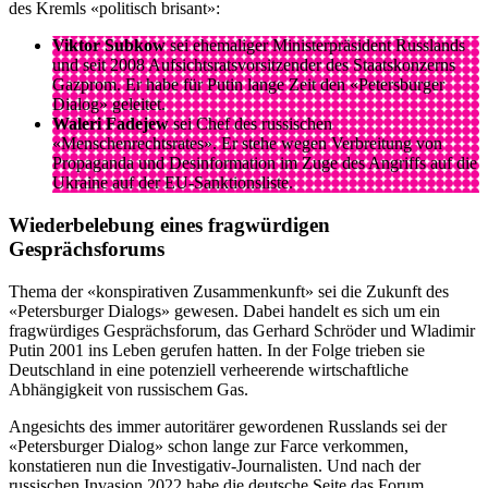
des Kremls «politisch brisant»:
Viktor Subkow
sei ehemaliger Ministerpräsident Russlands
und seit 2008 Aufsichtsratsvorsitzender des Staatskonzerns
Gazprom. Er habe für Putin lange Zeit den «Petersburger
Dialog» geleitet.
Waleri Fadejew
sei Chef des russischen
«Menschenrechtsrates». Er stehe wegen Verbreitung von
Propaganda und Desinformation im Zuge des Angriffs auf die
Ukraine auf der EU-Sanktionsliste.
Wiederbelebung eines fragwürdigen
Gesprächsforums
Thema der «konspirativen Zusammenkunft» sei die Zukunft des
«Petersburger Dialogs» gewesen. Dabei handelt es sich um ein
fragwürdiges Gesprächsforum, das Gerhard Schröder und Wladimir
Putin 2001 ins Leben gerufen hatten. In der Folge trieben sie
Deutschland in eine potenziell verheerende wirtschaftliche
Abhängigkeit von russischem Gas.
Angesichts des immer autoritärer gewordenen Russlands sei der
«Petersburger Dialog» schon lange zur Farce verkommen,
konstatieren nun die Investigativ-Journalisten. Und nach der
russischen Invasion 2022 habe die deutsche Seite das Forum