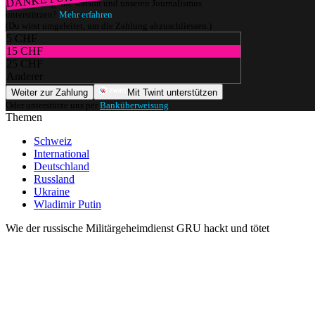
Würdest du gerne watson und unseren Journalismus
unterstützen?
Mehr erfahren
(Du wirst umgeleitet, um die Zahlung abzuschliessen.)
5 CHF
15 CHF
25 CHF
Anderer
Weiter zur Zahlung
Mit Twint unterstützen
Oder unterstütze uns per
Banküberweisung
.
Themen
Schweiz
International
Deutschland
Russland
Ukraine
Wladimir Putin
Wie der russische Militärgeheimdienst GRU hackt und tötet