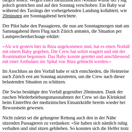
jedoch gestrichen und auf den Sonntag verschoben: Ein Baby war
während des Taxiings der vorhergehenden Landung kollabiert, wie
20minuten
am Sonntagabend berichtete.
Der Pilot habe den Passagieren, die nun am Sonntagmorgen statt am
Samstagabend ihren Flug nach Zürich antraten, die Situation per
Lautsprecherdurchsage erklärt:
«Als wir gestern hier in Ibiza angekommen sind, hat es einen Notfall
mit einem Baby gegeben. Die Crew hat sofort reagiert und mit der
Reanimation begonnen. Das Baby konnte gerettet und anschliessend
mit einer Ambulanz ins Spital von Ibiza gebracht werden.»
Im Anschluss an den Vorfall habe er sich entschieden, die Heimreise
nach Zürich erst am Sonntag anzutreten, um die Crew nach dieser
belastenden Situation zu schützen.
Die Swiss bestätigte den Vorfall gegenüber 20minuten. Dank der
raschen Wiederbelebungsmassnahmen der Crew sei das Kleinkind
beim Eintreffen der medizinischen Einsatzkräfte bereits wieder bei
Bewusstsein gewesen.
Nicht zuletzt sei die gelungene Rettung auch den in der Nähe
sitzenden Passagieren zu verdanken: «Sie haben sich nämlich ruhig
verhalten und sind sitzen geblieben. So konnten sich die Helfer trotz