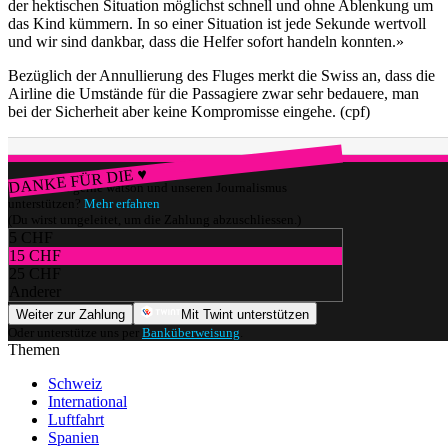
der hektischen Situation möglichst schnell und ohne Ablenkung um
das Kind kümmern. In so einer Situation ist jede Sekunde wertvoll
und wir sind dankbar, dass die Helfer sofort handeln konnten.»
Bezüglich der Annullierung des Fluges merkt die Swiss an, dass die
Airline die Umstände für die Passagiere zwar sehr bedauere, man
bei der Sicherheit aber keine Kompromisse eingehe. (cpf)
DANKE FÜR DIE ♥
Würdest du gerne watson und unseren Journalismus
unterstützen?
Mehr erfahren
(Du wirst umgeleitet, um die Zahlung abzuschliessen.)
5 CHF
15 CHF
25 CHF
Anderer
Weiter zur Zahlung
Mit Twint unterstützen
Oder unterstütze uns per
Banküberweisung
.
Themen
Schweiz
International
Luftfahrt
Spanien