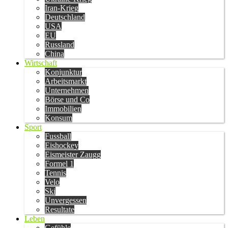
Iran-Krieg
Deutschland
USA
EU
Russland
China
Wirtschaft
Konjunktur
Arbeitsmarkt
Unternehmen
Börse und Co
Immobilien
Konsum
Sport
Fussball
Eishockey
Eismeister Zaugg
Formel 1
Tennis
Velo
Ski
Unvergessen
Resultate
Leben
Gefühle