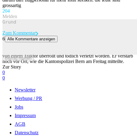
grossartig
20
4
Melden
Zum Kommentar
6
Alle Kommentare anzeigen
Mann im Emmental von Traktor überrollt und tödlich verletzt
Ein 67-jähriger Mann ist am Donnerstag im bernischen Dürrenroth
von einem Traktor überrollt und tödlich verletzt worden. Er verstarb
Beitrag melden
noch vor Ort, wie die Kantonspolizei Bern am Freitag mitteilte.
Zur Story
0
0
Newsletter
Werbung / PR
Jobs
Impressum
AGB
Datenschutz