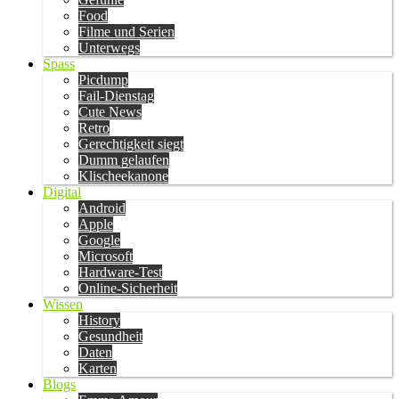
Food
Filme und Serien
Unterwegs
Spass
Picdump
Fail-Dienstag
Cute News
Retro
Gerechtigkeit siegt
Dumm gelaufen
Klischeekanone
Digital
Android
Apple
Google
Microsoft
Hardware-Test
Online-Sicherheit
Wissen
History
Gesundheit
Daten
Karten
Blogs