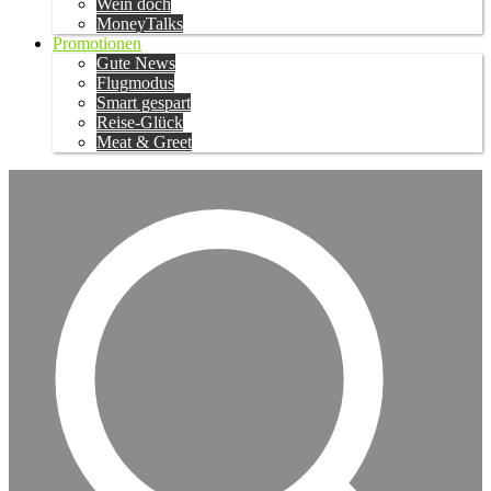
Wein doch
MoneyTalks
Promotionen
Gute News
Flugmodus
Smart gespart
Reise-Glück
Meat & Greet