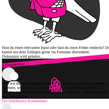
Hast du einen relevanten Input oder hast du einen Fehler entdeckt? D
kannst uns dein Anliegen gerne via Formular übermitteln.
Diskussion wird geladen...
6 Kommentare
Zum Login
Weil wir die Kommentar-Debatten weiterhin persönlich moderieren
möchten, sehen wir uns gezwungen, die Kommentarfunktion 24
Stunden nach Publikation einer Story zu schliessen. Vielen Dank für
dein Verständnis!
Die beliebtesten Kommentare