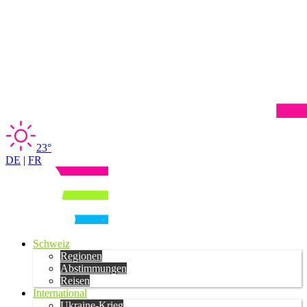
23°
DE
|
FR
Schweiz
Regionen
Abstimmungen
Reisen
International
Ukraine-Krieg