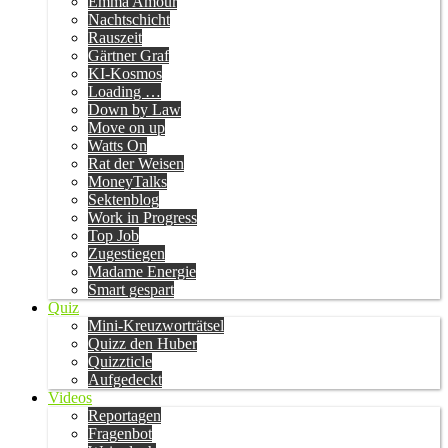
Emma Amour
Nachtschicht
Rauszeit
Gärtner Graf
KI-Kosmos
Loading …
Down by Law
Move on up
Watts On
Rat der Weisen
MoneyTalks
Sektenblog
Work in Progress
Top Job
Zugestiegen
Madame Energie
Smart gespart
Quiz
Mini-Kreuzworträtsel
Quizz den Huber
Quizzticle
Aufgedeckt
Videos
Reportagen
Fragenbot