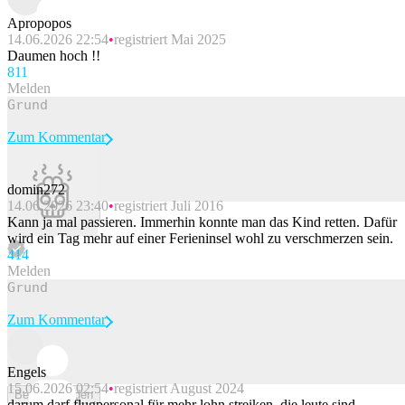
Apropopos
14.06.2026 22:54
registriert Mai 2025
Daumen hoch !!
81
1
Melden
Zum Kommentar
domin272
14.06.2026 23:40
registriert Juli 2016
Beitrag melden
Kann ja mal passieren. Immerhin konnte man das Kind retten. Dafür
wird ein Tag mehr auf einer Ferieninsel wohl zu verschmerzen sein.
41
4
Melden
Zum Kommentar
Engels
15.06.2026 02:54
registriert August 2024
Beitrag melden
darum darf flugpersonal für mehr lohn streiken. die leute sind