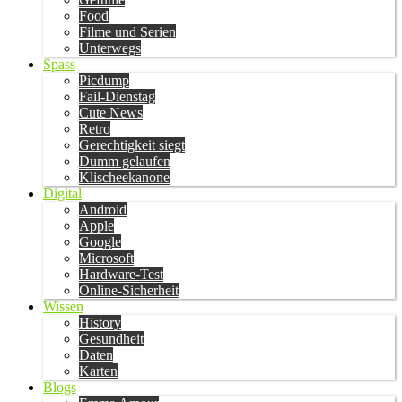
Food
Filme und Serien
Unterwegs
Spass
Picdump
Fail-Dienstag
Cute News
Retro
Gerechtigkeit siegt
Dumm gelaufen
Klischeekanone
Digital
Android
Apple
Google
Microsoft
Hardware-Test
Online-Sicherheit
Wissen
History
Gesundheit
Daten
Karten
Blogs