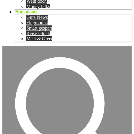
Wein doch
MoneyTalks
Promotionen
Gute News
Flugmodus
Smart gespart
Reise-Glück
Meat & Greet