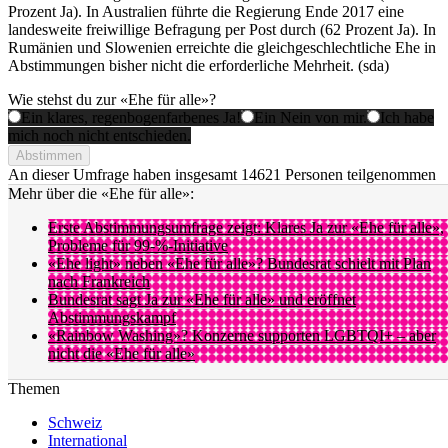
Prozent Ja). In Australien führte die Regierung Ende 2017 eine
landesweite freiwillige Befragung per Post durch (62 Prozent Ja). In
Rumänien und Slowenien erreichte die gleichgeschlechtliche Ehe in
Abstimmungen bisher nicht die erforderliche Mehrheit. (sda)
Wie stehst du zur «Ehe für alle»?
Ein klares, regenbogenfarbenes Ja!
Ein Nein von mir.
Ich habe
mich noch nicht entschieden.
Abstimmen
An dieser Umfrage haben insgesamt
14621 Personen
teilgenommen
Mehr über die «Ehe für alle»:
Erste Abstimmungsumfrage zeigt: Klares Ja zur «Ehe für alle»,
Probleme für 99-%-Initiative
«Ehe light» neben «Ehe für alle»? Bundesrat schielt mit Plan
nach Frankreich
Bundesrat sagt Ja zur «Ehe für alle» und eröffnet
Abstimmungskampf
«Rainbow Washing»? Konzerne supporten LGBTQI+ – aber
nicht die «Ehe für alle»
Themen
Schweiz
International