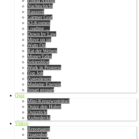
Emma Amour
Nachtschicht
Rauszeit
Gärtner Graf
KI-Kosmos
Loading …
Down by Law
Move on up
Watts On
Rat der Weisen
MoneyTalks
Sektenblog
Work in Progress
Top Job
Zugestiegen
Madame Energie
Smart gespart
Quiz
Mini-Kreuzworträtsel
Quizz den Huber
Quizzticle
Aufgedeckt
Videos
Reportagen
Fragenbot