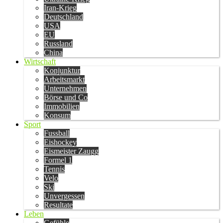
Iran-Krieg
Deutschland
USA
EU
Russland
China
Wirtschaft
Konjunktur
Arbeitsmarkt
Unternehmen
Börse und Co
Immobilien
Konsum
Sport
Fussball
Eishockey
Eismeister Zaugg
Formel 1
Tennis
Velo
Ski
Unvergessen
Resultate
Leben
Gefühle