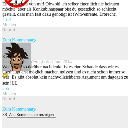
Beitrag melden
Ein grosses Ja von mir! Obwohl ich selber eigentlich nie heiraten
möchte, aber als Konkubinatspaar bist du gesetzlich so schlecht
gestellt, dass man fast dazu genötigt ist (Witwenrente, Erbrecht).
45
14
Melden
Zum Kommentar
Keller Baron
16.08.2021 00:57
registriert Juni 2014
Beitrag melden
Wenn man so darüber nachdenkt, ist es eine Schande dass wir es
überhaupt erst möglich machen müssen und es nicht schon immer so
war! Es gibt absolut kein nachvollziehbares Argument um dagegen z
sein! 🏳️‍🌈
25
5
Melden
Zum Kommentar
38
Alle Kommentare anzeigen
So gehen die Schweizer Zoos mit der Hitze um
Bei der erdrückenden Hitzewelle leiden Mensch und Tier. Wie die