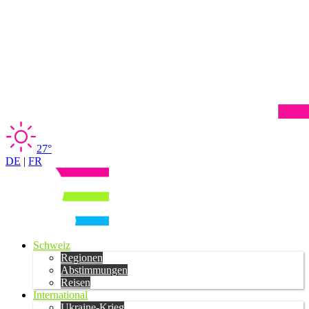
27°
DE
|
FR
Schweiz
Regionen
Abstimmungen
Reisen
International
Ukraine-Krieg