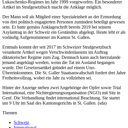
Lukaschenko-Regimes im Jahr 1999 vorgeworfen. Ein besonderer
Artikel im Strafgesetzbuch macht die Anklage möglich.
Der Mann soll als Mitglied einer Spezialeinheit an der Ermordung
von drei politisch engagierten Personen zumindest beteiligt gewesen
sein. Er hatte gemäss Anklageschrift bereits 2019 bei seinem
Asylantrag in der Schweiz ein Geständnis abgelegt. Heute lebt er als
vorläufig Aufgenommener im Kanton St. Gallen.
Erstmals kommt der seit 2017 im Schweizer Strafgesetzbuch
verankerte Artikel wegen Verschwindenlassens im Auftrag
diktatorischer Regime zum Zug. Demnach kann auch hierzulande
jemand angeklagt werden, wenn die Tat im Ausland begangen
wurde. Der Gesetzesartikel gründet auf einem Uno-
Übereinkommen. Die St. Galler Staatsanwaltschaft fordert drei Jahre
Freiheitsvollzug, wobei ein Jahr zu vollziehen sei.
Hinter der Anzeige stehen zwei Angehörige der Opfer sowie Trial
International, eine Nichtregierungsorganisation (NGO) mit Sitz in
Genf. Die Verhandlung findet international Beachtung. Sie startet
um 9 Uhr im Saal des Kantonsgerichts in St. Gallen. (sda)
Themen
Schweiz
International