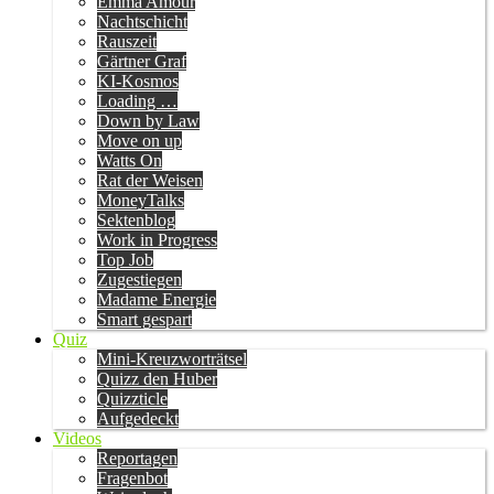
Emma Amour
Nachtschicht
Rauszeit
Gärtner Graf
KI-Kosmos
Loading …
Down by Law
Move on up
Watts On
Rat der Weisen
MoneyTalks
Sektenblog
Work in Progress
Top Job
Zugestiegen
Madame Energie
Smart gespart
Quiz
Mini-Kreuzworträtsel
Quizz den Huber
Quizzticle
Aufgedeckt
Videos
Reportagen
Fragenbot