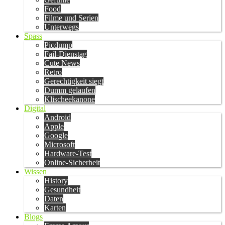
Food
Filme und Serien
Unterwegs
Spass
Picdump
Fail-Dienstag
Cute News
Retro
Gerechtigkeit siegt
Dumm gelaufen
Klischeekanone
Digital
Android
Apple
Google
Microsoft
Hardware-Test
Online-Sicherheit
Wissen
History
Gesundheit
Daten
Karten
Blogs