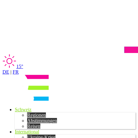
15°
DE
|
FR
Schweiz
Regionen
Abstimmungen
Reisen
International
Ukraine-Krieg