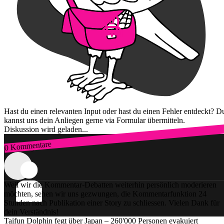
Hast du einen relevanten Input oder hast du einen Fehler entdeckt? D
kannst uns dein Anliegen gerne via Formular übermitteln.
Diskussion wird geladen...
0 Kommentare
Zum Login
Weil wir die Kommentar-Debatten weiterhin persönlich moderieren
möchten, sehen wir uns gezwungen, die Kommentarfunktion 24
Stunden nach Publikation einer Story zu schliessen. Vielen Dank für
dein Verständnis!
Taifun Dolphin fegt über Japan – 260'000 Personen evakuiert