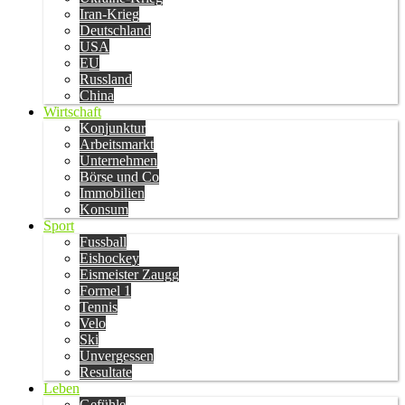
Iran-Krieg
Deutschland
USA
EU
Russland
China
Wirtschaft
Konjunktur
Arbeitsmarkt
Unternehmen
Börse und Co
Immobilien
Konsum
Sport
Fussball
Eishockey
Eismeister Zaugg
Formel 1
Tennis
Velo
Ski
Unvergessen
Resultate
Leben
Gefühle