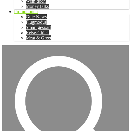
Wein doch
MoneyTalks
Promotionen
Gute News
Flugmodus
Smart gespart
Reise-Glück
Meat & Greet