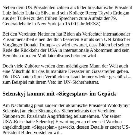
Neben dem US-Präsidenten zählen auch der brasilianische Präsident
Luiz Inácio Lula da Silva und sein Kollege Recep Tayyip Erdogan
aus der Türkei zu den frühen Sprechern zum Auftakt der 79.
Generaldebatte in New York (ab 15.00 Uhr MESZ).
Bei den Vereinten Nationen hat Biden als Verfechter internationaler
Zusammenarbeit einen deutlich besseren Ruf als sein UN-kritischer
Vorgänger Donald Trump – es wird erwartet, dass Biden bei seiner
Rede die Rückkehr der USA in internationale Abkommen und sein
Bemühen um den Multilateralismus betonen wird.
Doch viele Zuhörer werden dem mächtigsten Mann der Welt auch
eine Mitschuld für das humanitäre Desaster im Gazastreifen geben.
Die USA hatten ihren Verbündeten Israel immer wieder geschützt –
zum Beispiel mit ihrem Veto im UN-Sicherheitsrat.
Selenskyj kommt mit «Siegesplan» im Gepäck
Am Nachmittag plant zudem der ukrainische Präsident Wolodymyr
Selenskyj an einer Sitzung des Sicherheitsrats der Vereinten
Nationen zu Russlands Angriffskrieg teilzunehmen. Vor seiner
USA-Reise hatte Selenskyj Erwartungen an einen seit Wochen
angekündigten «Siegesplan» geweckt, dessen Details er zuerst US-
Präsident Biden vorstellen will.