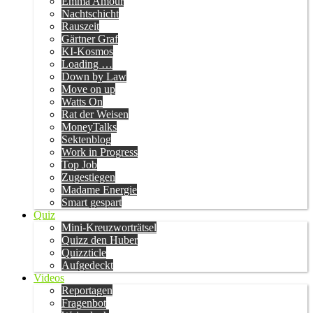
Emma Amour
Nachtschicht
Rauszeit
Gärtner Graf
KI-Kosmos
Loading …
Down by Law
Move on up
Watts On
Rat der Weisen
MoneyTalks
Sektenblog
Work in Progress
Top Job
Zugestiegen
Madame Energie
Smart gespart
Quiz
Mini-Kreuzworträtsel
Quizz den Huber
Quizzticle
Aufgedeckt
Videos
Reportagen
Fragenbot