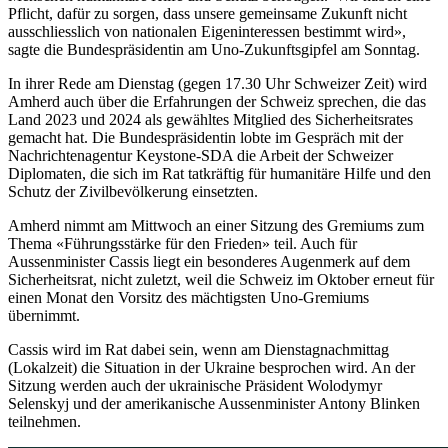
Pflicht, dafür zu sorgen, dass unsere gemeinsame Zukunft nicht
ausschliesslich von nationalen Eigeninteressen bestimmt wird»,
sagte die Bundespräsidentin am Uno-Zukunftsgipfel am Sonntag.
In ihrer Rede am Dienstag (gegen 17.30 Uhr Schweizer Zeit) wird
Amherd auch über die Erfahrungen der Schweiz sprechen, die das
Land 2023 und 2024 als gewähltes Mitglied des Sicherheitsrates
gemacht hat. Die Bundespräsidentin lobte im Gespräch mit der
Nachrichtenagentur Keystone-SDA die Arbeit der Schweizer
Diplomaten, die sich im Rat tatkräftig für humanitäre Hilfe und den
Schutz der Zivilbevölkerung einsetzten.
Amherd nimmt am Mittwoch an einer Sitzung des Gremiums zum
Thema «Führungsstärke für den Frieden» teil. Auch für
Aussenminister Cassis liegt ein besonderes Augenmerk auf dem
Sicherheitsrat, nicht zuletzt, weil die Schweiz im Oktober erneut für
einen Monat den Vorsitz des mächtigsten Uno-Gremiums
übernimmt.
Cassis wird im Rat dabei sein, wenn am Dienstagnachmittag
(Lokalzeit) die Situation in der Ukraine besprochen wird. An der
Sitzung werden auch der ukrainische Präsident Wolodymyr
Selenskyj und der amerikanische Aussenminister Antony Blinken
teilnehmen.