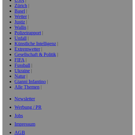
USA
Zürich
Basel
Wetter
Justiz
Wallis
Polizeirapport
Unfall
Künstliche Intelligenz
Extremwetter
Gesellschaft & Politik
FIFA
Fussball
Ukraine
Natur
Gianni Infantino
Alle Themen
Newsletter
Werbung / PR
Jobs
Impressum
AGB