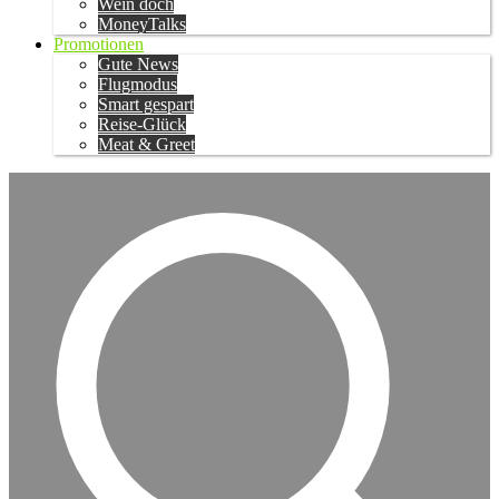
Wein doch
MoneyTalks
Promotionen
Gute News
Flugmodus
Smart gespart
Reise-Glück
Meat & Greet