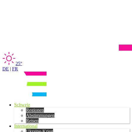
25°
DE
|
FR
Schweiz
Regionen
Abstimmungen
Reisen
International
Ukraine-Krieg