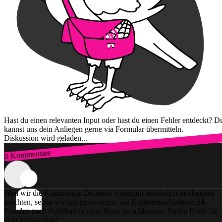
Hast du einen relevanten Input oder hast du einen Fehler entdeckt? D
kannst uns dein Anliegen gerne via Formular übermitteln.
Diskussion wird geladen...
0 Kommentare
Zum Login
Weil wir die Kommentar-Debatten weiterhin persönlich moderieren
möchten, sehen wir uns gezwungen, die Kommentarfunktion 24
Stunden nach Publikation einer Story zu schliessen. Vielen Dank für
dein Verständnis!