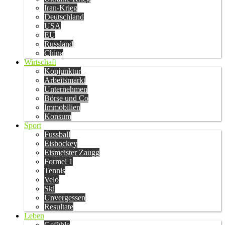
Iran-Krieg
Deutschland
USA
EU
Russland
China
Wirtschaft
Konjunktur
Arbeitsmarkt
Unternehmen
Börse und Co
Immobilien
Konsum
Sport
Fussball
Eishockey
Eismeister Zaugg
Formel 1
Tennis
Velo
Ski
Unvergessen
Resultate
Leben
Gefühle