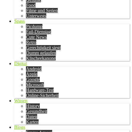
Food
Filme und Serien
Unterwegs
Spass
Picdump
Fail-Dienstag
Cute News
Retro
Gerechtigkeit siegt
Dumm gelaufen
Klischeekanone
Digital
Android
Apple
Google
Microsoft
Hardware-Test
Online-Sicherheit
Wissen
History
Gesundheit
Daten
Karten
Blogs