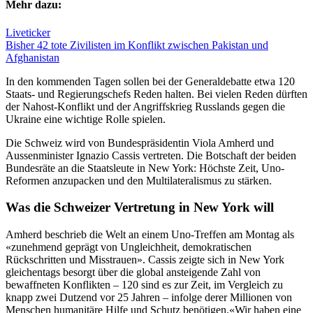
Mehr dazu:
Liveticker
Bisher 42 tote Zivilisten im Konflikt zwischen Pakistan und
Afghanistan
In den kommenden Tagen sollen bei der Generaldebatte etwa 120
Staats- und Regierungschefs Reden halten. Bei vielen Reden dürften
der Nahost-Konflikt und der Angriffskrieg Russlands gegen die
Ukraine eine wichtige Rolle spielen.
Die Schweiz wird von Bundespräsidentin Viola Amherd und
Aussenminister Ignazio Cassis vertreten. Die Botschaft der beiden
Bundesräte an die Staatsleute in New York: Höchste Zeit, Uno-
Reformen anzupacken und den Multilateralismus zu stärken.
Was die Schweizer Vertretung in New York will
Amherd beschrieb die Welt an einem Uno-Treffen am Montag als
«zunehmend geprägt von Ungleichheit, demokratischen
Rückschritten und Misstrauen». Cassis zeigte sich in New York
gleichentags besorgt über die global ansteigende Zahl von
bewaffneten Konflikten – 120 sind es zur Zeit, im Vergleich zu
knapp zwei Dutzend vor 25 Jahren – infolge derer Millionen von
Menschen humanitäre Hilfe und Schutz benötigen.«Wir haben eine