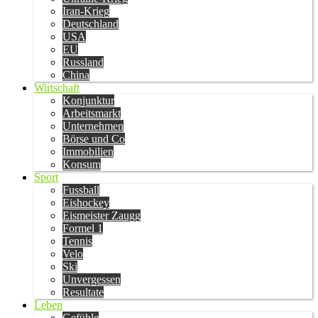
Iran-Krieg
Deutschland
USA
EU
Russland
China
Wirtschaft
Konjunktur
Arbeitsmarkt
Unternehmen
Börse und Co
Immobilien
Konsum
Sport
Fussball
Eishockey
Eismeister Zaugg
Formel 1
Tennis
Velo
Ski
Unvergessen
Resultate
Leben
Gefühle