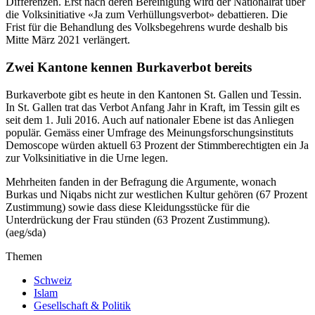
Differenzen. Erst nach deren Bereinigung wird der Nationalrat über
die Volksinitiative «Ja zum Verhüllungsverbot» debattieren. Die
Frist für die Behandlung des Volksbegehrens wurde deshalb bis
Mitte März 2021 verlängert.
Zwei Kantone kennen Burkaverbot bereits
Burkaverbote gibt es heute in den Kantonen St. Gallen und Tessin.
In St. Gallen trat das Verbot Anfang Jahr in Kraft, im Tessin gilt es
seit dem 1. Juli 2016. Auch auf nationaler Ebene ist das Anliegen
populär. Gemäss einer Umfrage des Meinungsforschungsinstituts
Demoscope würden aktuell 63 Prozent der Stimmberechtigten ein Ja
zur Volksinitiative in die Urne legen.
Mehrheiten fanden in der Befragung die Argumente, wonach
Burkas und Niqabs nicht zur westlichen Kultur gehören (67 Prozent
Zustimmung) sowie dass diese Kleidungsstücke für die
Unterdrückung der Frau stünden (63 Prozent Zustimmung).
(aeg/sda)
Themen
Schweiz
Islam
Gesellschaft & Politik