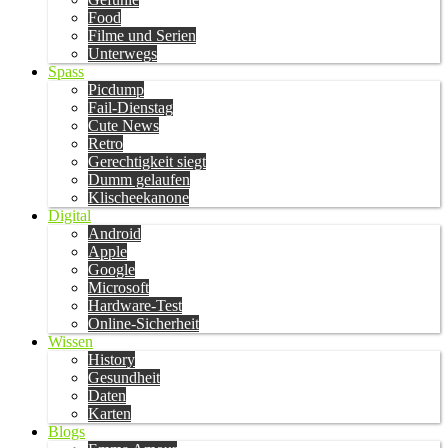
Food
Filme und Serien
Unterwegs
Spass
Picdump
Fail-Dienstag
Cute News
Retro
Gerechtigkeit siegt
Dumm gelaufen
Klischeekanone
Digital
Android
Apple
Google
Microsoft
Hardware-Test
Online-Sicherheit
Wissen
History
Gesundheit
Daten
Karten
Blogs