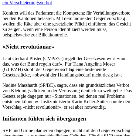
ein Verschleierungsverbot
Konkret will das Parlament die Kompetenz für Verhüllungsverbote
bei den Kantonen belassen. Mit dem indirekten Gegenvorschlag
wollen die Räte aber eine gesetzliche Pflicht einführen, das Gesicht
zu zeigen, wenn eine Person identifiziert werden muss,
beispielsweise zur Billettkontrolle.
«Nicht revolutionär»
Laut Gerhard Pfister (CVP/ZG) regelt der Gesetzesentwurf «nur
das, was der Bund regeln darf». Für Tiana Angelina Moser
(GLP/ZH) stopft der Gegenvorschlag eine bestehende
Gesetzeslücke, «obwohl der Handlungsbedarf nicht riesig ist».
Nadine Masshardt (SP/BE), sagte, dass ein grundsätzliches Verbot
von Kleidungsstücken in der Verfassung deutlich zu weit gehe. Das
Gesetz regle dagegen nur «Situationen, bei denen real Probleme
entstehen können». Justizministerin Karin Keller-Sutter nannte den
Vorschlag «nicht revolutionär», er sei aber notwendig.
Initianten fühlen sich übergangen
SVP und Grüne plädierten dagegen, nicht auf den Gegenvorschlag
einzutreten - aus unterschiedlichen Gründen. Für die SVP setzt das