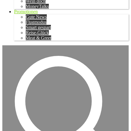
Wein doch
MoneyTalks
Promotionen
Gute News
Flugmodus
Smart gespart
Reise-Glück
Meat & Greet