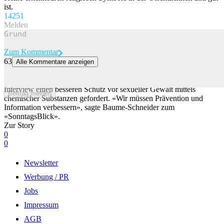
ist.
142
51
Melden
Zum Kommentar
63
Alle Kommentare anzeigen
Baume-Schneider will besseren Schutz vor K.o.-Tropfen
Die Gesundheitsministerin Elisabeth Baume-Schneider hat in einem
Interview einen besseren Schutz vor sexueller Gewalt mittels
Beitrag melden
chemischer Substanzen gefordert. «Wir müssen Prävention und
Information verbessern», sagte Baume-Schneider zum
«SonntagsBlick».
Zur Story
0
0
Newsletter
Werbung / PR
Jobs
Impressum
AGB