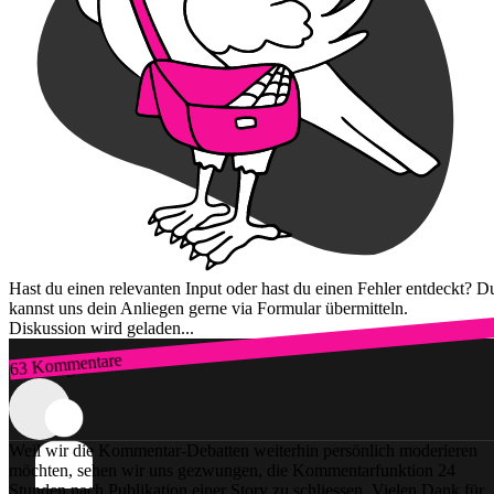
Hast du einen relevanten Input oder hast du einen Fehler entdeckt? D
kannst uns dein Anliegen gerne via Formular übermitteln.
Diskussion wird geladen...
63 Kommentare
Zum Login
Weil wir die Kommentar-Debatten weiterhin persönlich moderieren
möchten, sehen wir uns gezwungen, die Kommentarfunktion 24
Stunden nach Publikation einer Story zu schliessen. Vielen Dank für