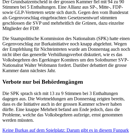
Der Grundsatzentscheid in der grossen Kammer fiel mit 94 zu 90
Stimmen bei 5 Enthaltungen. Eine Allianz aus SP-, Mitte-, FDP-
sowie GLP-Vertretern setzte sich durch. Gegen den vom Bundesrat
als Gegenvorschlag eingebrachten Gesetzesentwurf stimmten
geschlossen die SVP und mehrheitlich die Grünen, dazu einzelne
Mitglieder der FDP.
Die Staatspolitische Kommission des Nationalrats (SPK) hatte einen
Gegenvorschlag zur Burkainitiative noch knapp abgelehnt. Wegen
der Empfehlung für Nichteintreten wurde am Donnerstag auch noch
nicht über das generelle Verhüllungsverbot diskutiert, wie es das
Volksbegehren des Egerkinger Komitees um den Solothurner SVP-
Nationalrat Walter Wobmann fordert. Darüber debattiert die grosse
Kammer dann nächstes Jahr.
Verbote nur bei Behördengängen
Die SPK sprach sich mit 13 zu 9 Stimmen bei 3 Enthaltungen
dagegen aus. Die Wortmeldungen am Donnerstag zeigten bereits,
dass es die Initiative auch in der grossen Kammer schwer haben
dürfte. Eine knappe Mehrheit befand am Ende jedoch, dass die
Probleme, welche das Volksbegehren aufzeige, ernst genommen
werden müssten.
Keine Burkas auf dem Spielplatz: Darum gibt es in diesem Funpark