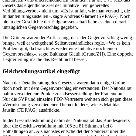
Gesetz das eigentliche Ziel der Initiative - ein generelles
Verhüllungsverbot - nicht um. «Es ist unfair, wie man versucht, die
Initianten ruhigzustellen», sagte Andreas Glarner (SVP/AG). Noch
nie in der Geschichte der Eidgenossenschaft habe es einen derart
untauglichen Gegenvorschlag gegeben.
Die Grünen waren der Auffassung, dass der Gegenvorschlag wenig
bringe, weil er weitgehend Selbstverständliches regle. «Wo es kein
Problem gibt, da braucht es weder eine Initiative noch einen
Gegenvorschlag», sagte Balthasar Glättli (Grüne/ZH). Eine doppelte
Legiferierung mache das Recht nicht besser.
Gleichstellungsartikel eingefügt
Nach der Detailberatung des Gesetzes waren dann einige Grüne
doch noch mit dem Gegenvorschlag einverstanden. Der Nationalrat
nahm verschiedene Punkte zur «Besserstellung der Frauen» auf.
Nur die SVP und einzelne FDP-Vertretern wehrten sich gegen diese
«Vermischung verschiedener Themenfelder», wie es Matthias
Jauslin (FDP/AG) ausdrückte.
In der Gesamtabstimmung nahm der Nationalrat das Bundesgesetz
über die Gesichtsverhüllung mit 105 zu 81 Stimmen bei 8
Enthaltungen an. Als nächstes entscheidet der Ständerat über die