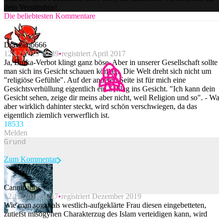
dein Verständnis!
Die beliebtesten Kommentare
Diavolino666
12.12.2019 10:39
registriert April 2017
Ja, Burka-Verbot klingt ganz böse. Aber in unserer Gesellschaft sollte
man sich ins Gesicht schauen können. Die Welt dreht sich nicht um
"religiöse Gefühle". Auf der anderen Seite ist für mich eine
Gesichtsverhüllung eigentlich ein Schlag ins Gesicht. "Ich kann dein
Gesicht sehen, zeige dir meins aber nicht, weil Religion und so". - W
aber wirklich dahinter steckt, wird schön verschwiegen, da das
eigentlich ziemlich verwerflich ist.
185
33
Melden
Zum Kommentar
Canniuanos
12.12.2019 11:17
registriert Dezember 2019
Beitrag melden
Wie man sogar als westlich-aufgeklärte Frau diesen eingebetteten,
zutiefst misogynen Charakterzug des Islam verteidigen kann, wird