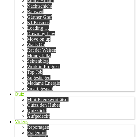
Emma Amour
Nachtschicht
Rauszeit
Gärtner Graf
KI-Kosmos
Loading …
Down by Law
Move on up
Watts On
Rat der Weisen
MoneyTalks
Sektenblog
Work in Progress
Top Job
Zugestiegen
Madame Energie
Smart gespart
Quiz
Mini-Kreuzworträtsel
Quizz den Huber
Quizzticle
Aufgedeckt
Videos
Reportagen
Fragenbot