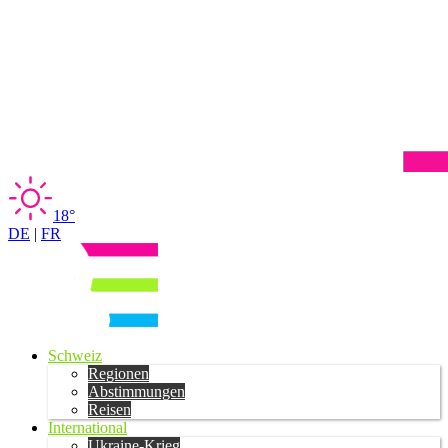
18°
DE
|
FR
Schweiz
Regionen
Abstimmungen
Reisen
International
Ukraine-Krieg