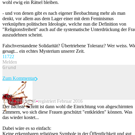
wohl ewig ein Rätsel bleiben.
- und von denen gibt es nach eigener Beobachtung mehr als man
denkt, vor allem aus dem Lager einer mit dem Feminismus
verknüpften politischen Ideologie, welche nun die Definition von
"Religionsfreiheit" auch auf die systematische Unterdrückung der Fra
auszudehnen scheint.
Falschverstandene Solidarität? Übertriebene Toleranz? Wer weiss. Wi
gesagt... ein echtes Mysterium unserer Zeit.
117
22
Melden
Zum Kommentar
Scott
12.12.2019 10:46
registriert Februar 2016
Beitrag melden
Der nächste Schritt ist dann wohl die Einrichtung von abgeschirmten
Zimmern, wo sich diese Frauen geschützt "entkleiden" können. Was
das wieder kostet...
Dabei wäre es so einfach:
Keine erkennbaren religiösen Symbole in der Öffentlichkeit und gut